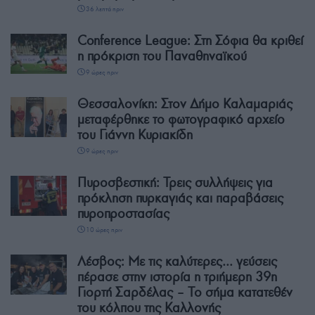
36 λεπτά πριν
Conference League: Στη Σόφια θα κριθεί
η πρόκριση του Παναθηναϊκού
9 ώρες πριν
Θεσσαλονίκη: Στον Δήμο Καλαμαριάς
μεταφέρθηκε το φωτογραφικό αρχείο
του Γιάννη Κυριακίδη
9 ώρες πριν
Πυροσβεστική: Τρεις συλλήψεις για
πρόκληση πυρκαγιάς και παραβάσεις
πυροπροστασίας
10 ώρες πριν
Λέσβος: Με τις καλύτερες… γεύσεις
πέρασε στην ιστορία η τριήμερη 39η
Γιορτή Σαρδέλας – Το σήμα κατατεθέν
του κόλπου της Καλλονής