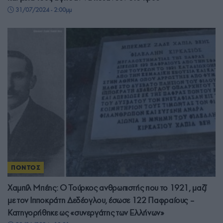
31/07/2024 - 2:00μμ
ΠΟΝΤΟΣ
Χαμπίλ Μπέης: Ο Τούρκος ανθρωπιστής που το 1921, μαζί
με τον Ιπποκράτη Δεδέογλου, έσωσε 122 Παφραίους –
Κατηγορήθηκε ως «συνεργάτης των Ελλήνων»