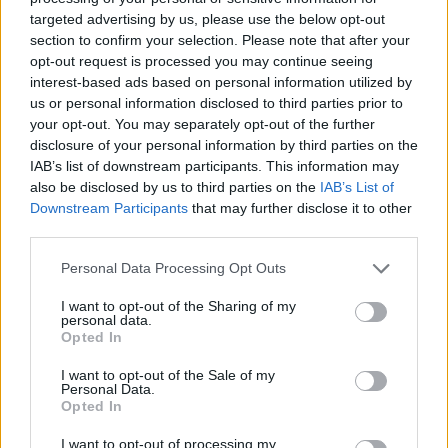
targeted advertising by us, please use the below opt-out
section to confirm your selection. Please note that after your
ΓΕΝΟΚΤΟΝΙΑ
opt-out request is processed you may continue seeing
interest-based ads based on personal information utilized by
Μαρτυρία Κωνσταντίνου Αθανασιάδη: «Είδα γεμάτα πηγάδια
us or personal information disclosed to third parties prior to
από κατασφαγμένα κορμιά»
your opt-out. You may separately opt-out of the further
22/05/2025 - 10:44μμ
disclosure of your personal information by third parties on the
IAB’s list of downstream participants. This information may
also be disclosed by us to third parties on the
IAB’s List of
Downstream Participants
that may further disclose it to other
third parties.
Please note that this website/app uses one or more Google
Personal Data Processing Opt Outs
services and may gather and store information including but
not limited to your visit or usage behaviour. You may click to
I want to opt-out of the Sharing of my
personal data.
grant or deny consent to Google and its third-party tags to
Opted In
use your data for below specified purposes in below Google
consent section.
I want to opt-out of the Sale of my
Personal Data.
Opted In
I want to opt-out of processing my