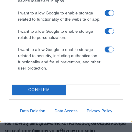
device identifiers in apps.
εκδήλωση για τη Γενοκτονία των Ποντίων
3/05/2025 - 2:35μμ
I want to allow Google to enable storage
related to functionality of the website or app.
I want to allow Google to enable storage
related to personalization.
I want to allow Google to enable storage
related to security, including authentication
functionality and fraud prevention, and other
user protection.
CONFIRM
ΓΕΝΟΚΤΟΝΙΑ
Data Deletion
Data Access
Privacy Policy
31 Ιουλίου 1919: Οι Τούρκοι «έβρασαν» 250.000 Έλληνες
του Πόντου, μεταξύ Σινώπης και Κοτυώρων, σε θερμά λουτρά
και μετά τους άφησαν να πεθάνουν στο κρύο