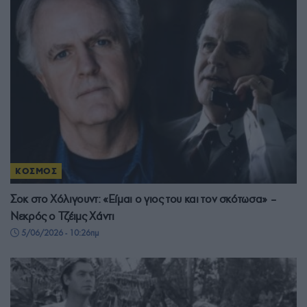
ΚΟΣΜΟΣ
Σοκ στο Χόλιγουντ: «Είμαι ο γιος του και τον σκότωσα» –
Νεκρός ο Τζέιμς Χάντι
5/06/2026 - 10:26πμ