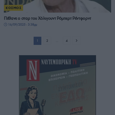
ΚΟΣΜΟΣ
Πέθανε ο σταρ του Χόλιγουντ Ρόμπερτ Ρέντφορντ
16/09/2025 - 3:38μμ
1
2
…
4