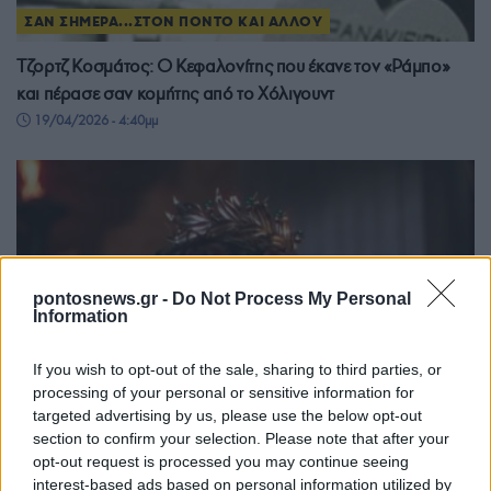
ΣΑΝ ΣΗΜΕΡΑ...ΣΤΟΝ ΠΟΝΤΟ ΚΑΙ ΑΛΛΟΥ
Τζορτζ Κοσμάτος: Ο Κεφαλονίτης που έκανε τον «Ράμπο»
και πέρασε σαν κομήτης από το Χόλιγουντ
19/04/2026 - 4:40μμ
pontosnews.gr -
Do Not Process My Personal
Information
If you wish to opt-out of the sale, sharing to third parties, or
processing of your personal or sensitive information for
targeted advertising by us, please use the below opt-out
section to confirm your selection. Please note that after your
opt-out request is processed you may continue seeing
ΣΑΝ ΣΗΜΕΡΑ...ΣΤΟΝ ΠΟΝΤΟ ΚΑΙ ΑΛΛΟΥ
interest-based ads based on personal information utilized by