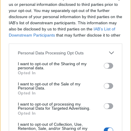
us or personal information disclosed to third parties prior to
Πίτερ Ουστίνοφ: Ο πληθωρικός καλλιτέχνης με τις ρωσικές
your opt-out. You may separately opt-out of the further
ρίζες και την αγάπη για την Ελλάδα
disclosure of your personal information by third parties on the
16/04/2026 - 6:25μμ
IAB’s list of downstream participants. This information may
also be disclosed by us to third parties on the
IAB’s List of
Downstream Participants
that may further disclose it to other
third parties.
Please note that this website/app uses one or more Google
Personal Data Processing Opt Outs
services and may gather and store information including but
not limited to your visit or usage behaviour. You may click to
I want to opt-out of the Sharing of my
personal data.
grant or deny consent to Google and its third-party tags to
Opted In
use your data for below specified purposes in below Google
consent section.
I want to opt-out of the Sale of my
Personal Data.
Opted In
I want to opt-out of processing my
Personal Data for Targeted Advertising.
ΠΟΛΙΤΙΣΜΟΣ
Opted In
Τσακ Νόρις: Το Χόλιγουντ αποχαιρετά τον αήττητο ήρωα των
I want to opt-out of Collection, Use,
Retention, Sale, and/or Sharing of my