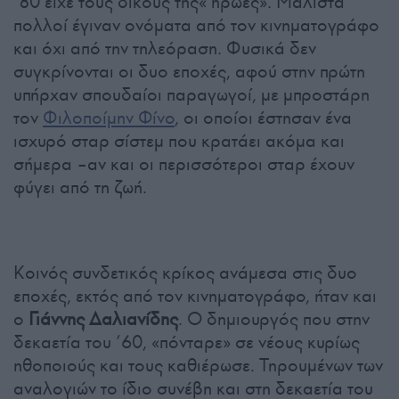
’80 είχε τους δικούς της« ήρωες». Μάλιστα
πολλοί έγιναν ονόματα από τον κινηματογράφο
και όχι από την τηλεόραση. Φυσικά δεν
συγκρίνονται οι δυο εποχές, αφού στην πρώτη
υπήρχαν σπουδαίοι παραγωγοί, με μπροστάρη
τον
Φιλοποίμην Φίνο
, οι οποίοι έστησαν ένα
ισχυρό σταρ σίστεμ που κρατάει ακόμα και
σήμερα –αν και οι περισσότεροι σταρ έχουν
φύγει από τη ζωή.
Κοινός συνδετικός κρίκος ανάμεσα στις δυο
εποχές, εκτός από τον κινηματογράφο, ήταν και
ο
Γιάννης Δαλιανίδης
. Ο δημιουργός που στην
δεκαετία του ’60, «πόνταρε» σε νέους κυρίως
ηθοποιούς και τους καθιέρωσε. Τηρουμένων των
αναλογιών το ίδιο συνέβη και στη δεκαετία του