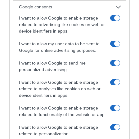
Την ίδια περίοδο (1986) που κυριαρχούσε στο
Google consents
νεαρόκοσμο, δεν δίστασε να παίξει και στον
Μελισσοκόμο
του
Θόδωρου Αγγελόπουλου
.
I want to allow Google to enable storage
related to advertising like cookies on web or
Υπήρχαν όμως και οι «ζόρικες στιγμές» στα
device identifiers in apps.
επαγγελματικά του. «Το 1988, το
Εθνικό
Θέατρο
θα ανέβαζε το
Ρωμαίος και Ιουλιέτα
.
I want to allow my user data to be sent to
Πέρασα από οντισιόν, ήμουν στους δύο
Google for online advertising purposes.
επικρατέστερους για το ρόλο σκηνοθέτης με
I want to allow Google to send me
ήθελε, αλλά τελικά με έκοψε το Διοικητικό
personalized advertising.
Συμβούλιο για βεβαρημένο παρελθόν, επειδή
I want to allow Google to enable storage
είχα κάνει εμπορικές ταινίες», είχε
related to analytics like cookies on web or
εξομολογηθεί.
device identifiers in apps.
I want to allow Google to enable storage
related to functionality of the website or app.
I want to allow Google to enable storage
related to personalization.