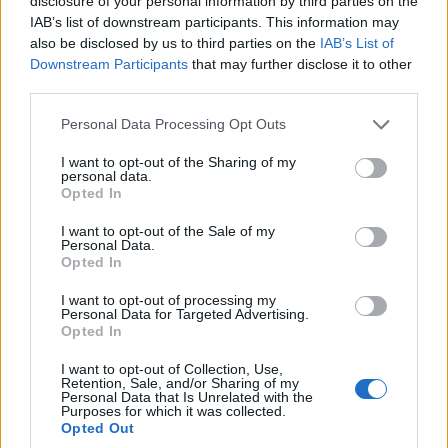
disclosure of your personal information by third parties on the
IAB’s list of downstream participants. This information may
also be disclosed by us to third parties on the
IAB’s List of
Downstream Participants
that may further disclose it to other
Επιστρέφοντας στην Ελλάδα ξεκινάει σχεδόν
third parties.
από εκεί που το είχε αφήσει. Και σιγά-σιγά
Please note that this website/app uses one or more Google
Personal Data Processing Opt Outs
ενηλικιώνεται και επαγγελματικά. Βέβαια κάποια
services and may gather and store information including but
στιγμή ο κινηματογράφος πέρασε στις
not limited to your visit or usage behaviour. You may click to
I want to opt-out of the Sharing of my
personal data.
βιντεοκασέτες. «Έκανα έξι βιντεοκασέτες και το
grant or deny consent to Google and its third-party tags to
Opted In
use your data for below specified purposes in below Google
μετάνιωσα. Θα μπορούσα να κάνω… 666.
consent section.
I want to opt-out of the Sale of my
Υπήρχαν πάρα πολλά λεφτά. Το σταμάτησα
Personal Data.
γιατί με έπιαναν κάτι χαζομάρες, ανησυχίες περί
Opted In
θεάτρου. Εκείνη την περίοδο ήμουν στο
I want to opt-out of processing my
Δημοτικό Θέατρο Κρήτης
και ανεβάζαμε έργα.
Personal Data for Targeted Advertising.
Opted In
Έκανα έξι επιλεγμένες βιντεοταινίες», είχε πει σε
συνέντευξή του.
I want to opt-out of Collection, Use,
Retention, Sale, and/or Sharing of my
Personal Data that Is Unrelated with the
Η πατρότητα και η ωρίμανση
Purposes for which it was collected.
Opted Out