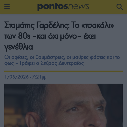
Σταμάτης Γαρδέλης: Το «τσακάλι»
των 80s –και όχι μόνο– έχει
γενέθλια
Οι αφίσες, οι θαυμάστριες, οι μαύρες φάσεις και το
φως – Γράφει ο Σπύρος Δευτεραίος
1/05/2026 - 7:21μμ