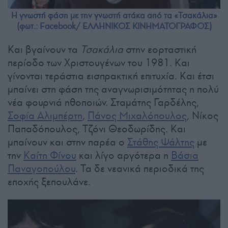
Η γνωστή φάση με την γνωστή ατάκα από τα «Τσακάλια»
(φωτ.: Facebook/ ΕΛΛΗΝΙΚΟΣ ΚΙΝΗΜΑΤΟΓΡΑΦΟΣ)
Και βγαίνουν τα
Τσακάλια
στην εορταστική
περίοδο των Χριστουγένων του 1981. Και
γίνονται τεράστια εισπρακτική επιτυχία. Και έτσι
μπαίνει στη φάση της αναγνωρισιμότητας η πολύ
νέα φουρνιά ηθοποιών. Σταμάτης Γαρδέλης,
Σοφία Αλιμπέρτη
,
Πάνος Μιχαλόπουλος
, Νίκος
Παπαδόπουλος, Τζόνι Θεοδωρίδης. Και
μπαίνουν και στην παρέα ο
Στάθης Ψάλτης
με
την
Καίτη Φίνου
και λίγο αργότερα η
Βάσια
Παναγοπούλου
. Τα δε νεανικά περιοδικά της
εποχής ξεπουλάνε.