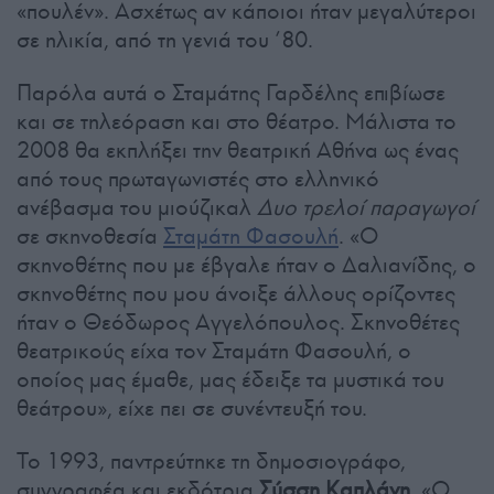
«πουλέν». Ασχέτως αν κάποιοι ήταν μεγαλύτεροι
σε ηλικία, από τη γενιά του ’80.
Παρόλα αυτά ο Σταμάτης Γαρδέλης επιβίωσε
και σε τηλεόραση και στο θέατρο. Μάλιστα το
2008 θα εκπλήξει την θεατρική Αθήνα ως ένας
από τους πρωταγωνιστές στο ελληνικό
ανέβασμα του μιούζικαλ
Δυο τρελοί παραγωγοί
σε σκηνοθεσία
Σταμάτη Φασουλή
. «Ο
σκηνοθέτης που με έβγαλε ήταν ο Δαλιανίδης, ο
σκηνοθέτης που μου άνοιξε άλλους ορίζοντες
ήταν ο Θεόδωρος Αγγελόπουλος. Σκηνοθέτες
θεατρικούς είχα τον Σταμάτη Φασουλή, ο
οποίος μας έμαθε, μας έδειξε τα μυστικά του
θεάτρου», είχε πει σε συνέντευξή του.
Το 1993, παντρεύτηκε τη δημοσιογράφο,
συγγραφέα και εκδότρια
Σύσση Καπλάνη
. «Ο