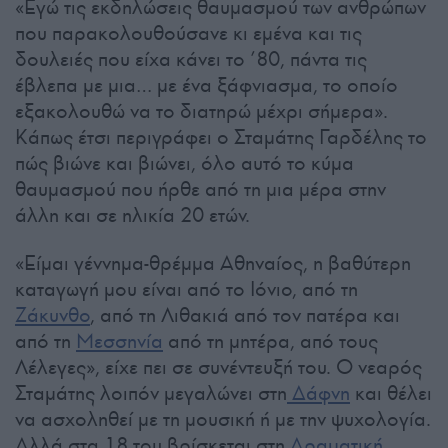
«Εγώ τις εκδηλώσεις θαυμασμού των ανθρώπων
που παρακολουθούσανε κι εμένα και τις
δουλειές που είχα κάνει το ’80, πάντα τις
έβλεπα με μια… με ένα ξάφνιασμα, το οποίο
εξακολουθώ να το διατηρώ μέχρι σήμερα».
Κάπως έτσι περιγράφει ο Σταμάτης Γαρδέλης το
πώς βιώνε και βιώνει, όλο αυτό το κύμα
θαυμασμού που ήρθε από τη μια μέρα στην
άλλη και σε ηλικία 20 ετών.
«Είμαι γέννημα-θρέμμα Αθηναίος, η βαθύτερη
καταγωγή μου είναι από το Ιόνιο, από τη
Ζάκυνθο
, από τη Λιθακιά από τον πατέρα και
από τη
Μεσσηνία
από τη μητέρα, από τους
Λέλεγες», είχε πει σε συνέντευξή του. Ο νεαρός
Σταμάτης λοιπόν μεγαλώνει στη
Δάφνη
και θέλει
να ασχοληθεί με τη μουσική ή με την ψυχολογία.
Αλλά στα 18 του βρίσκεται στη
Δραματική