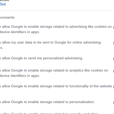
Out
Υόρκη και το Actors Studio
consents
στην Ντοτζ Σίτι ως πρωτότοκος γιος μιας
Μάρτζορι Μέι και του Τζέι Μίλαρντ Χόπερ.
o allow Google to enable storage related to advertising like cookies on
ο, η οικογένειά του μετακόμισε στο Κάνσας
evice identifiers in apps.
αργότερα ο νεαρός Ντένις άρχισε να
o allow my user data to be sent to Google for online advertising
οπικό Ινστιτούτο Τέχνης.
s.
to allow Google to send me personalized advertising.
 την οικογένειά του στο Σαν Ντιέγκο, όπου
η του λυκείου του, αναπτύσσοντας το
o allow Google to enable storage related to analytics like cookies on
ιτική, την οποία σπούδασε αργότερα και στο
evice identifiers in apps.
 Νέα Υόρκη,
έχοντας ως μέντορα τον περίφημο
o allow Google to enable storage related to functionality of the website
νια – εκεί εκτίμησε ιδιαίτερα τα έργα του
o allow Google to enable storage related to personalization.
o allow Google to enable storage related to security, including