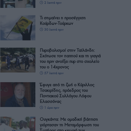
2 λεπτά πριν
Τι σημαίνει η προσέγγιση
Κούρδων-Τούρκων
30 λεπτά πριν
Πυροβολισμοί στην Ταϊλάνδη:
Σκότωσε τον παππού και τη γιαγιά
του πριν ανοίξει πυρ στο σχολείο
του ο 14χρονος
57 λεπτά πριν
Έφυγε από τη ζωή ο Κύριλλος
Τσακιρίδης, πρόεδρος του
Ποντιακού Συλλόγου Λόφου
Ελασσόνας
1 ώρα πριν
Ουγκάντα: Με ομαδική βάπτιση
γιόρτασαν τη Μεταμόρφωση του
Σωτήρος στο «χωριό των