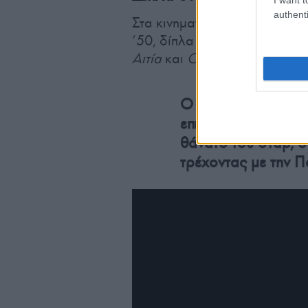
authenti
Στα κινηματογραφικά πλατό μ
‘50, δίπλα στον Τζέιμς Ντιν κ
Αιτία
και
Ο Γίγας
.
Ο Χόπερ, που θαύμα
επηρεάστηκε βαθιά
θάνατο του σταρ, 
τρέχοντας με την Π