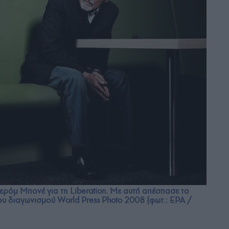
ρόμ Μπονέ για τη Liberation. Με αυτή απέσπασε το
υ διαγωνισμού World Press Photo 2008 (φωτ.: EPA /