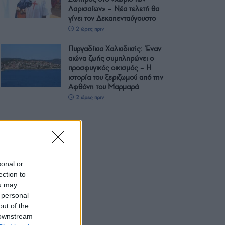
Λαρισαίων» – Νέα τελετή θα
γίνει τον Δεκαπενταύγουστο
2 ώρες πριν
Πυργαδίκια Χαλκιδικής: Έναν
αιώνα ζωής συμπληρώνει ο
προσφυγικός οικισμός – Η
ιστορία του ξεριζωμού από την
Αφθόνη του Μαρμαρά
2 ώρες πριν
sonal or
ection to
ou may
 personal
out of the
 downstream