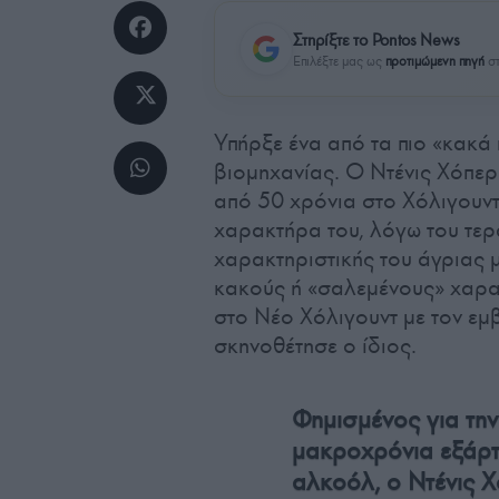
Στηρίξτε το Pontos News
Επιλέξτε μας ως
προτιμώμενη πηγή
στ
Υπήρξε ένα από τα πιο «κακά
βιομηχανίας. Ο Ντένις Χόπερ
από 50 χρόνια στο Χόλιγουντ,
χαρακτήρα του, λόγω του τερά
χαρακτηριστικής του άγριας 
κακούς ή «σαλεμένους» χαρα
στο Νέο Χόλιγουντ με τον ε
σκηνοθέτησε ο ίδιος.
Φημισμένος για την
μακροχρόνια εξάρτ
αλκοόλ, ο Ντένις 