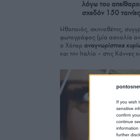
λόγω του απείθαρχ
σχεδόν 150 ταινίες
Ηθοποιός, σκηνοθέτης, συγγ
φωτογράφος (μία ασχολία ανά
ο Χόπερ
αναγνωρίστηκε κυρίω
και την Ιταλία – στις Κάννες κ
pontosne
If you wish 
sensitive in
confirm you
continue se
information 
further disc