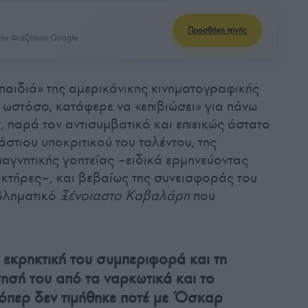
Προσθήκη πηγής
ην Αναζήτηση Google
 παιδιά» της αμερικάνικης κινηματογραφικής
 ωστόσο, κατάφερε να «επιβιώσει» για πάνω
 παρά τον αντισυμβατικό και επιεικώς άστατο
στιου υποκριτικού του ταλέντου, της
μαγνητικής γοητείας –ειδικά ερμηνεύοντας
κτήρες–, και βεβαίως της συνεισφοράς του
μβληματικό
Ξένοιαστο Καβαλάρη
που
 εκρηκτική του συμπεριφορά και τη
ησή του από τα ναρκωτικά και το
Χόπερ δεν τιμήθηκε ποτέ με Όσκαρ