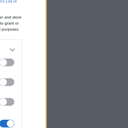
B’s List of
er and store
to grant or
ed purposes