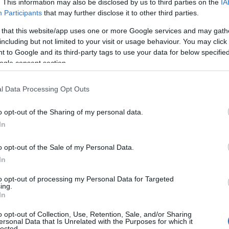
. This information may also be disclosed by us to third parties on the
IA
Participants
that may further disclose it to other third parties.
 that this website/app uses one or more Google services and may gath
including but not limited to your visit or usage behaviour. You may click 
 to Google and its third-party tags to use your data for below specifi
ogle consent section.
l Data Processing Opt Outs
ε έργο του στο Μουσείο Stedelijk του Άμστερνταμ, στο
o opt-out of the Sharing of my personal data.
(a keen eye) artist, photographer, filmmaker» (φωτ.: EPA
In
/ ANP / Cor Mulder)
o opt-out of the Sale of my Personal Data.
ται 16 χρόνια απ’ το θάνατό του, είναι
In
τα του βήματα δίπλα στον Τζέιμς Ντιν, τις
to opt-out of processing my Personal Data for Targeted
στο σινεμά, αλλά και να γνωρίσουμε καλύτερα
ing.
In
 και αιρετικό χαρακτήρα του, με τον εφιάλτη
ικές του περιπέτειες.
o opt-out of Collection, Use, Retention, Sale, and/or Sharing
ersonal Data that Is Unrelated with the Purposes for which it
lected.