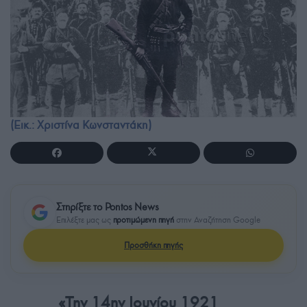
(Εικ.: Χριστίνα Κωνσταντάκη)
Στηρίξτε το Pontos News
Επιλέξτε μας ως
προτιμώμενη πηγή
στην Αναζήτηση Google
Προσθήκη πηγής
«Την 14ην Ιουνίου 1921