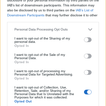
disclosure of your personal information by third parties on the
IAB’s list of downstream participants. This information may
also be disclosed by us to third parties on the
IAB’s List of
Downstream Participants
that may further disclose it to other
third parties.
Please note that this website/app uses one or more Google
Personal Data Processing Opt Outs
services and may gather and store information including but
not limited to your visit or usage behaviour. You may click to
I want to opt-out of the Sharing of my
personal data.
grant or deny consent to Google and its third-party tags to
Opted In
use your data for below specified purposes in below Google
ΓΕΝΟΚΤΟΝΙΑ
consent section.
I want to opt-out of the Sale of my
Personal Data.
Πενσιλβάνια: Από την αναγνώριση της
Opted In
Γενοκτονίας των Ποντίων στη θεσμοθέτηση της
I want to opt-out of processing my
Personal Data for Targeted Advertising.
19ης Μαΐου
Opted In
25/07/2026 - 3:58μμ
I want to opt-out of Collection, Use,
Retention, Sale, and/or Sharing of my
Personal Data that Is Unrelated with the
Purposes for which it was collected.
Opted Out