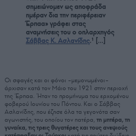
σημειώνομεν ως αποφράδα
ημέραν δια την περιφέρειαν
Έρπαα» γράφει στας
αναμνήσεις του ο οπλαρχηγός
Σάββας Κ. Ασλανίδης
.¹ […]
Οι σφαγές και οι φόνοι –μεμονωμένοι–
άρχισαν κατά τον Μάιο του 1921 στην περιοχή
της Έρπαα. Ήταν το προμήνυμα του ερχομένου
φοβερού Ιουνίου του Πόντου. Και ο Σάββας
Ασλανίδης, που έζησε όλα τα γεγονότα σαν
αγωνιστής, του οποίου τον πατέρα,
τη μητέρα, τη
γυναίκα, τις τρεις θυγατέρες και τους ανεψιούς
κατέσφαξαν οι Τούρκοι
κατά τις πρώτες διώξεις,