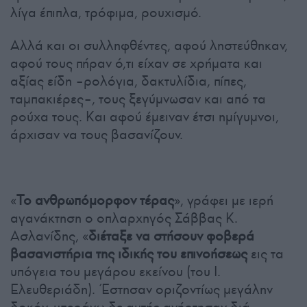
λίγα έπιπλα, τρόφιμα, ρουχισμό.
Αλλά και οι συλληφθέντες, αφού ληστεύθηκαν,
αφού τους πήραν ό,τι είχαν σε χρήματα και
αξίας είδη –ρολόγια, δακτυλίδια, πίπες,
ταμπακιέρες–, τους ξεγύμνωσαν και από τα
ρούχα τους. Και αφού έμειναν έτσι ημίγυμνοι,
άρχισαν να τους βασανίζουν.
«
Το ανθρωπόμορφον τέρας
», γράφει με ιερή
αγανάκτηση ο οπλαρχηγός Σάββας Κ.
Ασλανίδης, «
διέταξε να στήσουν φοβερά
βασανιστήρια της ιδικής του επινοήσεως
εις τα
υπόγεια του μεγάρου εκείνου (του Ι.
Ελευθεριάδη). Έστησαν οριζοντίως μεγάλην