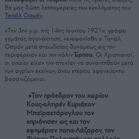
θα μας δώση λεπτομέρειες του εγκλήματος του
Τοπάλ Οσμάν
.
«Την 3ην μ.μ. της 14ης Ιουνίου 1921», γράφει
γεμάτος αγανάκτηση, «ενεφανίσθη ο Τοπάλ
Οσμάν μετά σπουδαίας δυνάμεως εις την
περιφέρειαν και την πόλιν
Έρπαα
. Οι Χριστιανοί,
οι οποίοι είχον την ατυχίαν να συναντηθούν μετά
των αγρίων εκείνων, άνευ ετέρου, εφονεύοντο
βασανιζόμενοι.
»Τον πρόεδρον του χωρίου
Κους-ολτιρέν Κυριάκον
Μπαϊρακτάρογλου τον
επριόνισεν ως και τον
εφημέριον παπα-Λάζαρον, τον
Φώτιον Παλαιστήν και πολλούς