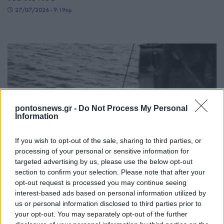
27/07/2026 - 9:19πμ
pontosnews.gr -
Do Not Process My Personal
Information
ΓΕΝΟΚΤΟΝΙΑ
If you wish to opt-out of the sale, sharing to third parties, or
processing of your personal or sensitive information for
«Όσοι δεν κατάφερναν να ακολουθήσουν,
targeted advertising by us, please use the below opt-out
section to confirm your selection. Please note that after your
πυροβολούνταν» – Η Γενοκτονία των Ποντίων
opt-out request is processed you may continue seeing
μέσα από τα αμερικανικά αρχεία
interest-based ads based on personal information utilized by
us or personal information disclosed to third parties prior to
25/07/2026 - 9:33μμ
your opt-out. You may separately opt-out of the further