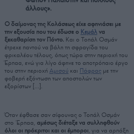
άλλους».
Ο δαίμονας της Κολάσεως είχε αφηνιάσει με
την εξουσία που του έδωσε ο
Κεμάλ
να
ξεκαθαρίση τον Πόντο.
Και ο Τοπάλ Οσμάν
έτρεχε παντού να βάλη τη σφραγίδα του
φρικαλέου τέλους, όπως τώρα στην περιοχή του
Έρπαα, ενώ για λίγο άφηνε το αποτρόπαιο έργο
του στην περιοχή
Αμισού
και
Πάφρας
με την
φοβερή εξόντωση των αποστολών των
εξορίστων […].
Όταν έφθασε σαν σίφουνας ο Τοπάλ Οσμάν
στο Έρπαα,
αμέσως διέταξε να συλληφθούν
όλοι οι πρόκριτοι και οι έμποροι
, για να αρπάξη