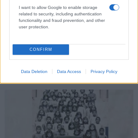
I want to allow Google to enable storage
related to security, including authentication
functionality and fraud prevention, and other
user protection.
ΓΕΝΟΚΤΟΝΙΑ
2ο Αγγλόφωνο Θερινό Σχολείο για τις
CONFIRM
γενοκτονίες και τα ανθρώπινα δικαιώματα στο
Ροδοχώρι Νάουσας
23/07/2026 - 7:54μμ
Data Deletion
Data Access
Privacy Policy