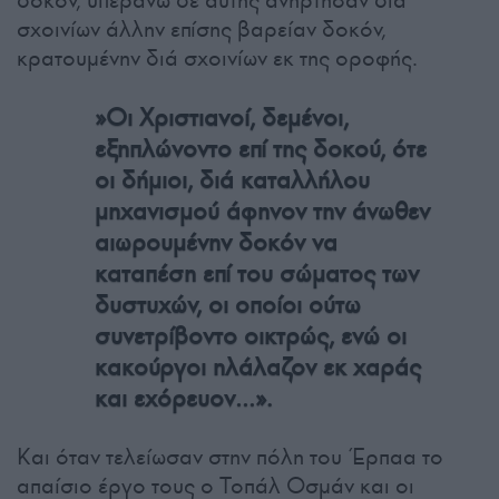
δοκόν, υπεράνω δε αυτής ανήρτησαν διά
σχοινίων άλλην επίσης βαρείαν δοκόν,
κρατουμένην διά σχοινίων εκ της οροφής.
»Οι Χριστιανοί, δεμένοι,
εξηπλώνοντο επί της δοκού, ότε
οι δήμιοι, διά καταλλήλου
μηχανισμού άφηνον την άνωθεν
αιωρουμένην δοκόν να
καταπέση επί του σώματος των
δυστυχών, οι οποίοι ούτω
συνετρίβοντο οικτρώς, ενώ οι
κακούργοι ηλάλαζον εκ χαράς
και εχόρευον…».
Και όταν τελείωσαν στην πόλη του Έρπαα το
απαίσιο έργο τους ο Τοπάλ Οσμάν και οι