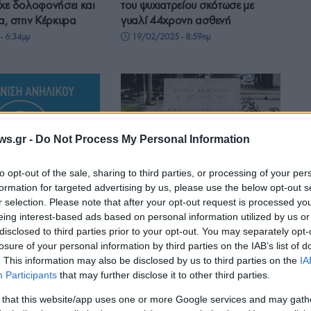
χε δολοφονήσει και
του ψυχιατρείου σκότωσε με
α, στην Κέρκυρα
γυαλί 44χρονη ασθενή
- 6:34μμ
19/02/2025 - 8:59πμ
ws.gr -
Do Not Process My Personal Information
ΣΑΝ ΣΗΜΕΡΑ...ΣΤΟΝ ΠΟΝΤΟ
to opt-out of the sale, sharing to third parties, or processing of your per
ΚΑΙ ΑΛΛΟΥ
formation for targeted advertising by us, please use the below opt-out s
υ Παιδιού:
Η ματωμένη 9η Αυγούστου 1944
r selection. Please note that after your opt-out request is processed y
11χρονου από τη
– Τρία μπλόκα σε συνοικίες της
eing interest-based ads based on personal information utilized by us or
ής
Αθήνας με «τσουβαλάδες» και
disclosed to third parties prior to your opt-out. You may separately opt-
losure of your personal information by third parties on the IAB’s list of
«μασκοφόρους»
- 8:50μμ
. This information may also be disclosed by us to third parties on the
IA
9/08/2024 - 9:24πμ
Participants
that may further disclose it to other third parties.
 that this website/app uses one or more Google services and may gath