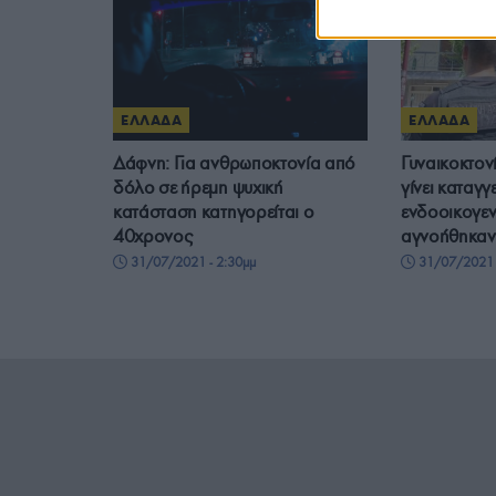
ΕΛΛΑΔΑ
ΕΛΛΑΔΑ
Δάφνη: Για ανθρωποκτονία από
Γυναικοκτον
δόλο σε ήρεμη ψυχική
γίνει καταγγ
κατάσταση κατηγορείται ο
ενδοοικογεν
40χρονος
αγνοήθηκαν
31/07/2021 - 2:30μμ
31/07/2021 