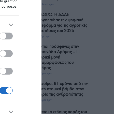
to grant or
54 λεπτά πριν
ed purposes
myAGRO: Η ΑΑΔΕ
ενεργοποίησε την ψηφιακή
πλατφόρμα για τις αγροτικές
επιδοτήσεις του 2026
1 ώρα πριν
Πόντιοι πρόσφυγες στην
Πρασινάδα Δράμας – Η
ιστορική μονή
Μεταμορφώσεως του
Σωτήρος
2 ώρες πριν
Χιροσίμα: 81 χρόνια από την
πρώτη ατομική βόμβα στην
ιστορία της ανθρωπότητας
2 ώρες πριν
Έρχεται ο ετήσιος χορός του