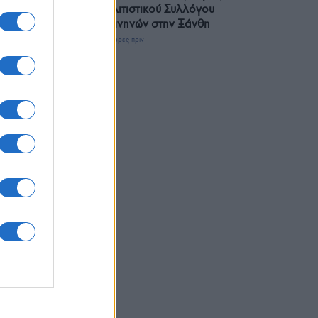
Πολιτιστικού Συλλόγου
Κομνηνών στην Ξάνθη
3 ώρες πριν