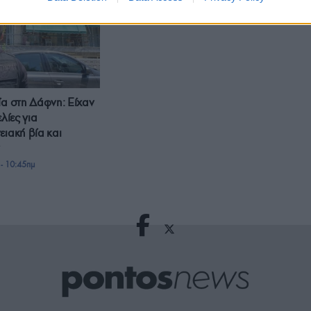
ία στη Δάφνη: Είχαν
ελίες για
ειακή βία και
- 10:45πμ