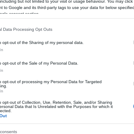
including but not limited to your visit or usage behaviour. You may click 
 to Google and its third-party tags to use your data for below specifi
ogle consent section.
l Data Processing Opt Outs
ΕΛΛΑΔΑ
o opt-out of the Sharing of my personal data.
αφνί, στο ύψος της
Δάφνη: Γκαζάκια κοντά στο σπίτι
In
υ Προαστιακού
της διευθύντριας των φυλακών
Κορυδαλλού
- 2:10μμ
o opt-out of the Sale of my Personal Data.
21/04/2023 - 11:22πμ
In
to opt-out of processing my Personal Data for Targeted
ing.
In
o opt-out of Collection, Use, Retention, Sale, and/or Sharing
ersonal Data that Is Unrelated with the Purposes for which it
lected.
Out
Σ
ΠΙΣΤΗ
υ τσαντάι στην Πέλλα
Άγιον Όρος: Το pontosnews.gr
consents