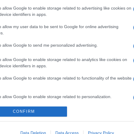
λογο Ποντίων
στις μονές Οσίου Γρηγορίου και
Κουτλουμουσίου αλλά και στο
o allow Google to enable storage related to advertising like cookies on
κελί του Αγίου Παϊσίου
evice identifiers in apps.
- 3:09μμ
21/11/2021 - 9:48πμ
o allow my user data to be sent to Google for online advertising
s.
to allow Google to send me personalized advertising.
o allow Google to enable storage related to analytics like cookies on
evice identifiers in apps.
ΕΛΛΑΔΑ
o allow Google to enable storage related to functionality of the website
τή ο συζυγοκτόνος
Έγκλημα στην Δάφνη:
– «Μου φώναζε ότι
Εισαγγελική έρευνα για τους
o allow Google to enable storage related to personalization.
ς έκλεισα το στόμα»
αστυνομικούς που αγνόησαν την
καταγγελία
9:48πμ
o allow Google to enable storage related to security, including
CONFIRM
1/08/2021 - 2:10μμ
cation functionality and fraud prevention, and other user protection.
Data Deletion
Data Access
Privacy Policy