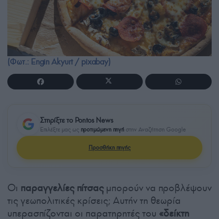
(Φωτ.: Engin Akyurt / pixabay)
Στηρίξτε το Pontos News
Επιλέξτε μας ως
προτιμώμενη πηγή
στην Αναζήτηση Google
Προσθήκη πηγής
Οι
παραγγελίες πίτσας
μπορούν να προβλέψουν
τις γεωπολιτικές κρίσεις; Αυτήν τη θεωρία
υπερασπίζονται οι παρατηρητές του
«δείκτη