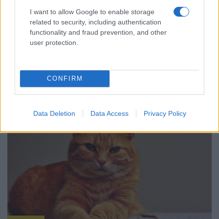
I want to allow Google to enable storage
related to security, including authentication
functionality and fraud prevention, and other
user protection.
ΠΕΡΙΕΡΓΑ
Vintage Toys: Το «κυνήγι του χαμένου θησαυρού»
CONFIRM
στις αναμνήσεις των 70s, 80s και 90s
12/04/2026 - 12:10μμ
Data Deletion
Data Access
Privacy Policy