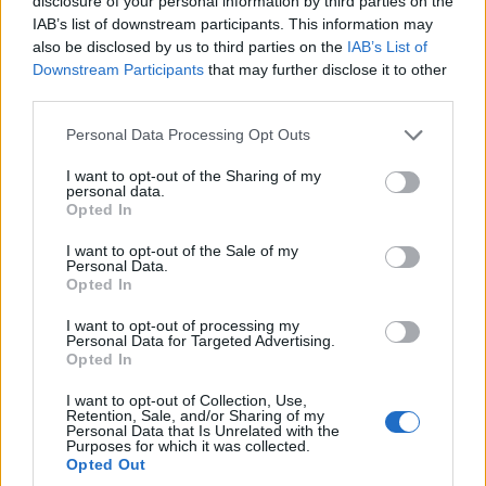
disclosure of your personal information by third parties on the
IAB’s list of downstream participants. This information may
also be disclosed by us to third parties on the
IAB’s List of
Downstream Participants
that may further disclose it to other
third parties.
Please note that this website/app uses one or more Google
Personal Data Processing Opt Outs
services and may gather and store information including but
not limited to your visit or usage behaviour. You may click to
I want to opt-out of the Sharing of my
personal data.
grant or deny consent to Google and its third-party tags to
Opted In
use your data for below specified purposes in below Google
consent section.
I want to opt-out of the Sale of my
Personal Data.
ΠΕΡΙΕΡΓΑ
Opted In
Πατσάς: Αναβιώνει η πέτρα του σκανδάλου
I want to opt-out of processing my
Personal Data for Targeted Advertising.
μεταξύ Ελλάδας και Τουρκίας – Στο φόντο η
Opted In
UNESCO και η Πολιτιστική Κληρονομιά
I want to opt-out of Collection, Use,
17/04/2026 - 7:19μμ
Retention, Sale, and/or Sharing of my
Personal Data that Is Unrelated with the
Purposes for which it was collected.
Opted Out