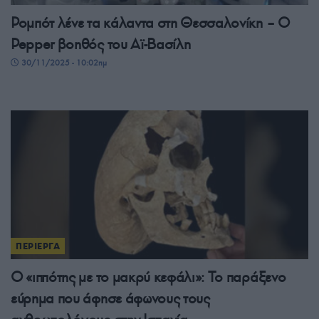
Ρομπότ λένε τα κάλαντα στη Θεσσαλονίκη – Ο
Pepper βοηθός του Αϊ-Βασίλη
30/11/2025 - 10:02πμ
ΠΕΡΙΕΡΓΑ
Ο «ιππότης με το μακρύ κεφάλι»: Το παράξενο
εύρημα που άφησε άφωνους τους