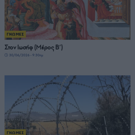
ΓΝΩΜΕΣ
Στον Ιωσήφ (Μέρος Β’)
30/06/2026 - 9:30πμ
ΓΝΩΜΕΣ