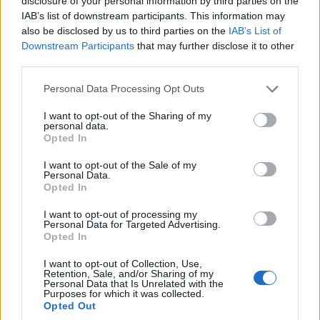
disclosure of your personal information by third parties on the
IAB’s list of downstream participants. This information may
also be disclosed by us to third parties on the
IAB’s List of
Downstream Participants
that may further disclose it to other
third parties.
Please note that this website/app uses one or more Google
Personal Data Processing Opt Outs
services and may gather and store information including but
not limited to your visit or usage behaviour. You may click to
I want to opt-out of the Sharing of my
personal data.
grant or deny consent to Google and its third-party tags to
Opted In
use your data for below specified purposes in below Google
ΓΝΩΜΕΣ
consent section.
I want to opt-out of the Sale of my
Personal Data.
Η Δημοκρατία δεν χρειάζεται δεξιώσεις, αλλά
Opted In
μνήμη
I want to opt-out of processing my
Personal Data for Targeted Advertising.
25/07/2026 - 9:46πμ
Opted In
I want to opt-out of Collection, Use,
Retention, Sale, and/or Sharing of my
Personal Data that Is Unrelated with the
Purposes for which it was collected.
Opted Out