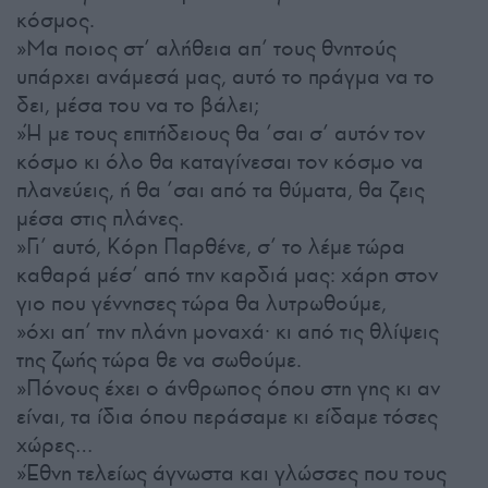
κόσμος.
»Μα ποιος στ’ αλήθεια απ’ τους θνητούς
υπάρχει ανάμεσά μας, αυτό το πράγμα να το
δει, μέσα του να το βάλει;
»Ή με τους επιτήδειους θα ’σαι σ’ αυτόν τον
κόσμο κι όλο θα καταγίνεσαι τον κόσμο να
πλανεύεις, ή θα ’σαι από τα θύματα, θα ζεις
μέσα στις πλάνες.
»Γι’ αυτό, Κόρη Παρθένε, σ’ το λέμε τώρα
καθαρά μέσ’ από την καρδιά μας: χάρη στον
γιο που γέννησες τώρα θα λυτρωθούμε,
»όχι απ’ την πλάνη μοναχά· κι από τις θλίψεις
της ζωής τώρα θε να σωθούμε.
»Πόνους έχει ο άνθρωπος όπου στη γης κι αν
είναι, τα ίδια όπου περάσαμε κι είδαμε τόσες
χώρες…
»Έθνη τελείως άγνωστα και γλώσσες που τους