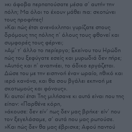
»κι άφοβα περπατούσατε μέσα σ’ αυτήν την
πόλη; Μα όλοι το έχουν μάθει πια: σκοτώνει
τους προφήτες!
»Και πώς έτσι ανενόχλητοι γυρίζατε στους
δρόμους της πόλης π’ όλους τους φθονεί και
συμφορές τους φέρνει;
»Αμ’ τ’ άλλο το περίεργο; Εκείνου του Ηρώδη
πώς του ξεφύγατε εσείς και μυρωδιά δεν πήρε;
»Αυτός και π’ αναπνέει, το άδικο εργάζεται.
Δώσε του με την εισπνοή έναν ωραίο, ηθικό και
ιερό κανόνα, και θα σου βγάλει εκπνοή με
σκοτωμούς και φόνους».
Κι αυτοί έτσι Της μιλήσανε κι αυτά είναι που της
είπαν: «Παρθένε κόρη,
»άκουσε: δεν είν’ πως δεν μας βρήκε· είν’ που
τον ξεγελάσαμε, σ’ αυτά που μας ρωτούσε.
»Και πώς δεν θα μας έβρισκε; Αφού παντού