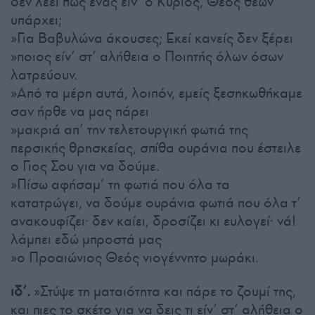
δεν λέει πως ένας είν’ ο Κύριος, Θεός θεών
υπάρχει;
»Για Βαβυλώνα άκουσες; Εκεί κανείς δεν ξέρει
»ποιος είν’ στ’ αλήθεια ο Ποιητής όλων όσων
λατρεύουν.
»Από τα μέρη αυτά, λοιπόν, εμείς ξεσηκωθήκαμε
σαν ήρθε να μας πάρει
»μακριά απ’ την τελετουργική φωτιά της
περσικής θρησκείας, σπίθα ουράνια που έστειλε
ο Γιος Σου για να δούμε.
»Πίσω αφήσαμ’ τη φωτιά που όλα τα
κατατρώγει, να δούμε ουράνια φωτιά που όλα τ’
ανακουφίζει· δεν καίει, δροσίζει κι ευλογεί· νά!
λάμπει εδώ μπροστά μας
»ο Προαιώνιος Θεός νιογέννητο μωράκι.
ιδ’.
»Στύψε τη ματαιότητα και πάρε το ζουμί της,
και πιες το σκέτο για να δεις τι είν’ στ’ αλήθεια ο