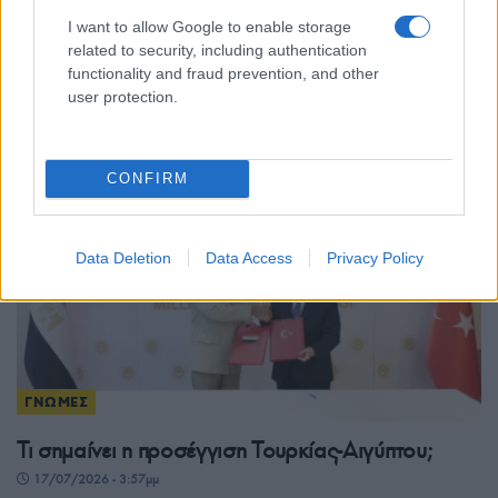
ΓΝΩΜΕΣ
I want to allow Google to enable storage
Κύπρος 1974-2026: Από την εισβολή στην
related to security, including authentication
functionality and fraud prevention, and other
παγίωση των τετελεσμένων – Και τώρα;
user protection.
18/07/2026 - 10:36πμ
CONFIRM
Data Deletion
Data Access
Privacy Policy
ΓΝΩΜΕΣ
Τι σημαίνει η προσέγγιση Τουρκίας-Αιγύπτου;
17/07/2026 - 3:57μμ