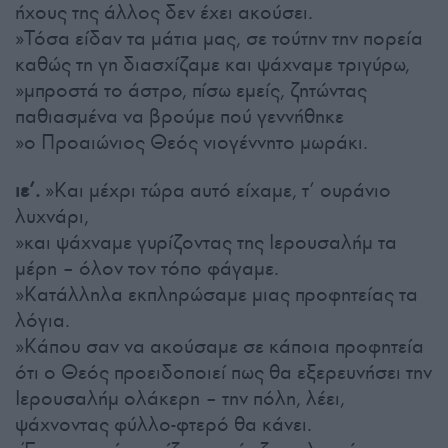
ήχους της άλλος δεν έχει ακούσει.
»Τόσα είδαν τα μάτια μας, σε τούτην την πορεία
καθώς τη γη διασχίζαμε και ψάχναμε τριγύρω,
»μπροστά το άστρο, πίσω εμείς, ζητώντας
παθιασμένα να βρούμε πού γεννήθηκε
»ο Προαιώνιος Θεός νιογέννητο μωράκι.
ιε’.
»Και μέχρι τώρα αυτό είχαμε, τ’ ουράνιο
λυχνάρι,
»και ψάχναμε γυρίζοντας της Ιερουσαλήμ τα
μέρη – όλον τον τόπο φάγαμε.
»Κατάλληλα εκπληρώσαμε μιας προφητείας τα
λόγια.
»Κάπου σαν να ακούσαμε σε κάποια προφητεία
ότι ο Θεός προειδοποιεί πως θα εξερευνήσει την
Ιερουσαλήμ ολάκερη – την πόλη, λέει,
ψάχνοντας φύλλο-φτερό θα κάνει.