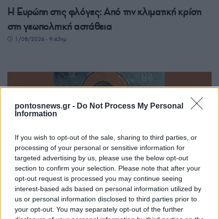
Η Ευρώπη στις φλόγες: Από την κλιματική κρίση
στη γεωπολιτική αστάθεια
1/08/2026 - 9:45πμ
pontosnews.gr -
Do Not Process My Personal
Information
If you wish to opt-out of the sale, sharing to third parties, or
processing of your personal or sensitive information for
targeted advertising by us, please use the below opt-out
ΓΝΩΜΕΣ
section to confirm your selection. Please note that after your
opt-out request is processed you may continue seeing
Στον Ιωσήφ (Μέρος Ε’)
interest-based ads based on personal information utilized by
us or personal information disclosed to third parties prior to
28/07/2026 - 9:33πμ
your opt-out. You may separately opt-out of the further