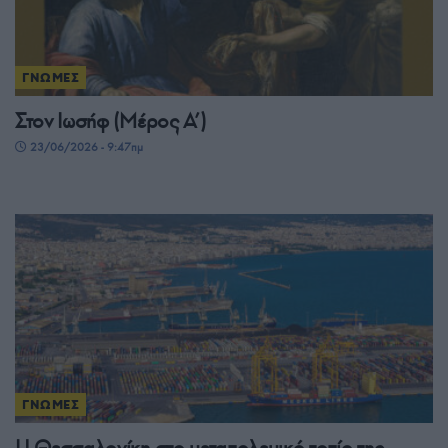
ΓΝΩΜΕΣ
Στον Ιωσήφ (Μέρος Α’)
23/06/2026 - 9:47πμ
ΓΝΩΜΕΣ