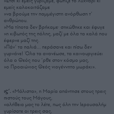
»Έτσι κι εμείς γυρίζαμε, φώτιζε το λυχνάρι κι
εμείς καλοκοιτάζαμε
»να βρούμε την παμμέγιστη ανόρθωση τ’
ανθρώπου.
»Μα τίποτα δεν βρήκαμε· σηκώθηκε και έφυγε
»η κιβωτός της πόλης, μαζί με όλα τα καλά που
έφερνε μαζί της.
»Πάν’ τα παλιά… περάσανε και πίσω δεν
γυρνάνε! Όλα τα ανανέωσε, τα καινουργιεύει
όλα ο Θεός που ’ρθε στον κόσμο μας,
»ο Προαιώνιος Θεός νιογέννητο μωράκι».
ιϛ’.
«Μάλιστα», η Μαρία απάντησε στους τρεις
πιστούς τους Μάγους,
«αλήθεια μας το λέτε, πως όλη την Ιερουσαλήμ
γυρίσατε οι τρεις σας,