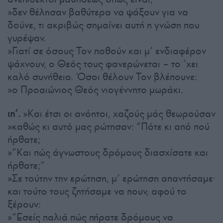
»δεν θέλησαν βαθύτερα να ψάξουν για να
δούνε, τι ακριβώς σημαίνει αυτή η γνώση που
γυρέψαν.
»Γιατί σε όσους Τον ποθούν και μ’ ενδιαφέρον
ψάχνουν, ο Θεός τους φανερώνεται – το ’χει
καλό συνήθειο. Όσοι θέλουν Τον βλέπουνε:
»ο Προαιώνιος Θεός νιογέννητο μωράκι.
ιη’.
»Και έτσι οι ανόητοι, χαζούς μάς θεωρούσαν
»καθώς κι αυτό μας ρώτησαν: “Πότε κι από πού
ήρθατε;
»”Και πώς άγνωστους δρόμους διασχίσατε και
ήρθατε;”
»Σε τούτην την ερώτηση, μ’ ερώτηση απαντήσαμε·
και τούτο τους ζητήσαμε να πουν, αφού το
ξέρουν:
»“Εσείς παλιά πώς πήρατε δρόμους να