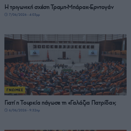
Η τριγωνική σχέση Τραμπ-Μπάρακ-Ερντογάν
7/06/2026 - 4:03μμ
ΓΝΩΜΕΣ
Γιατί η Τουρκία πάγωσε τη «Γαλάζια Πατρίδα»;
6/06/2026 - 9:32πμ