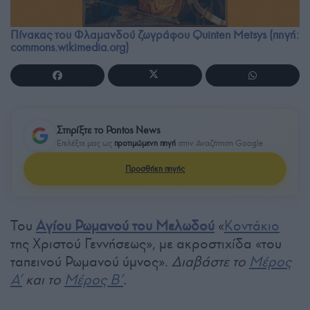
Πίνακας του Φλαμανδού ζωγράφου Quinten Metsys (πηγή:
commons.wikimedia.org)
Στηρίξτε το Pontos News
Επιλέξτε μας ως
προτιμώμενη πηγή
στην Αναζήτηση Google
Προσθήκη πηγής
Του
Αγίου Ρωμανού του Μελωδού
«
Κοντάκιο
της Χριστού Γεννήσεως», με ακροστιχίδα «του
ταπεινού Ρωμανού ύμνος».
Διαβάστε το
Μέρος
Α’
και το
Μέρος Β’
.