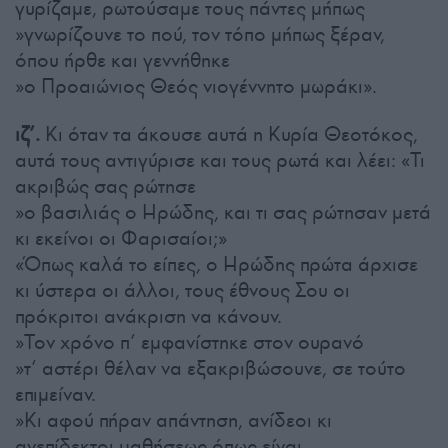
γυρίζαμε, ρωτούσαμε τους πάντες μήπως
»γνωρίζουνε το πού, τον τόπο μήπως ξέραν,
όπου ήρθε και γεννήθηκε
»ο Προαιώνιος Θεός νιογέννητο μωράκι».
ιζ’.
Κι όταν τα άκουσε αυτά η Κυρία Θεοτόκος,
αυτά τους αντιγύρισε και τους ρωτά και λέει: «Τι
ακριβώς σας ρώτησε
»ο βασιλιάς ο Ηρώδης, και τι σας ρώτησαν μετά
κι εκείνοι οι Φαρισαίοι;»
«Όπως καλά το είπες, ο Ηρώδης πρώτα άρχισε
κι ύστερα οι άλλοι, τους έθνους Σου οι
πρόκριτοι ανάκριση να κάνουν.
»Τον χρόνο π’ εμφανίστηκε στον ουρανό
»τ’ αστέρι θέλαν να εξακριβώσουνε, σε τούτο
επιμείναν.
»Κι αφού πήραν απάντηση, ανίδεοι κι
ανεπίδεκτοι μαθήσεως όπως είναι,