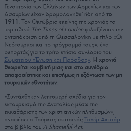
Γενοκτονία των Ελλήνων, των Αρμενίων και των
Ασσυρίων είχαν δρομολογηθεί ήδη από
το
1911
. Τον Οκτώβριο εκείνης της χρονιάς το
περιοδικό
The Times of London
φιλοξένησε την
ανταπόκριση από τη Θεσσαλονίκη με τίτλο «Οι
Νεότουρκοι και το πρόγραμμά τους», ένα
ρεπορτάζ για το τρίτο ετήσιο συνέδριο του
Σωματείου «Ένωση και Πρόοδος»
.
Η χρονιά
θεωρείται κομβική μιας και στο συνέδριο
αποφασίστηκε και επισήμως η εξόντωση των μη
τουρκικών εθνοτήτων.
«Συντάχθηκαν λεπτομερή σχέδια για τον
εκτουρκισμό της Ανατολίας μέσω της
εκκαθάρισης των χριστιανικών πληθυσμών»,
αναφέρει ο Τούρκος ιστορικός
Τανέρ Ακτσάμ
στο βιβλίο του
A Shameful Act
.