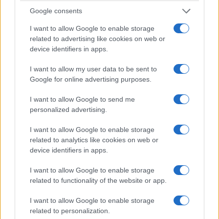
Google consents
I want to allow Google to enable storage
Άλλη μία πρωτοφανής μέθοδος που
related to advertising like cookies on web or
device identifiers in apps.
χρησιμοποιήθηκε από τους Τούρκους ήταν οι
πορείες θανάτου
. Πρόκειται για τους
I want to allow my user data to be sent to
αναγκαστικούς εκτοπισμούς του πληθυσμού
Google for online advertising purposes.
ιδίως κατά τη διάρκεια του χειμώνα χωρίς να
I want to allow Google to send me
τους επιτραπεί να πάρουν μαζί
ούτε τρόφιμα
personalized advertising.
ούτε στρώματα
. Οι εκτοπισμένοι περνούσαν τις
νύχτες μακριά από κατοικημένες περιοχές, ενώ
I want to allow Google to enable storage
related to analytics like cookies on web or
δεν επιτρεπόταν να δώσουν βοήθεια σε
device identifiers in apps.
ηλικιωμένους, παιδιά ή αρρώστους οι οποίοι
εγκαταλείπονταν για να πεθάνουν από την πείνα,
I want to allow Google to enable storage
ή εκτελούνταν από στρατιώτες.
related to functionality of the website or app.
I want to allow Google to enable storage
Μετά το τέλος του Α΄ Παγκόσμιου Πολέμου,
related to personalization.
στη
Μαύρη Βίβλο Διωγμών και Μαρτυρίων
που