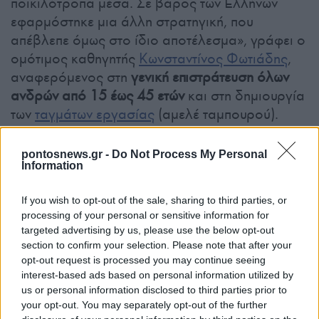
ποικιλότροπα μέσα. Σε βάρος των Ελλήνων
εφαρμόστηκε μια άλλη στρατηγική, που
απέβλεπε όμως στο ίδιο αποτέλεσμα», γράφει ο
ομότιμος καθηγητής
Κωνσταντίνος Φωτιάδης
,
αναφερόμενος στη
γενική επιστράτευση όλων
ανδρών από 15 έως 45 ετών
και στη δημιουργία
των
ταγμάτων εργασίας
(αμελέ ταμπουρού).
Μετά τις αποτυχίες στους Βαλκανικούς
pontosnews.gr -
Do Not Process My Personal
Πολέμους, οι Τούρκοι άρχισαν να στέλνουν την
Information
πλειονότητα των στρατεύσιμων νέων στις
If you wish to opt-out of the sale, sharing to third parties, or
περιοχές μεταξύ Σεβάστειας και Βαν για την
processing of your personal or sensitive information for
κατασκευή δρόμων. Έτσι, από το 1914 πολλοί
targeted advertising by us, please use the below opt-out
φυγόστρατοι και λιποτάκτες κατέφυγαν στα
section to confirm your selection. Please note that after your
βουνά σχηματίζοντας τις πρώτες ένοπλες
opt-out request is processed you may continue seeing
ομάδες. Ουσιαστικά, όμως,
η
συγκρότηση
interest-based ads based on personal information utilized by
us or personal information disclosed to third parties prior to
πολυμελών αντάρτικων ομάδων
στον Πόντο
your opt-out. You may separately opt-out of the further
ξεκίνησε το 1916 ως έσχατη λύση απελπισίας