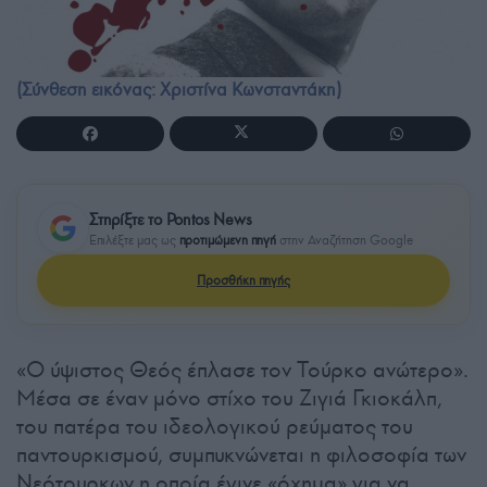
(Σύνθεση εικόνας: Χριστίνα Κωνσταντάκη)
Στηρίξτε το Pontos News
Επιλέξτε μας ως
προτιμώμενη πηγή
στην Αναζήτηση Google
Προσθήκη πηγής
«Ο ύψιστος Θεός έπλασε τον Τούρκο ανώτερο».
Μέσα σε έναν μόνο στίχο του Ζιγιά Γκιοκάλπ,
του πατέρα του ιδεολογικού ρεύματος του
παντουρκισμού, συμπυκνώνεται η φιλοσοφία των
Νεότουρκων η οποία έγινε «όχημα» για να