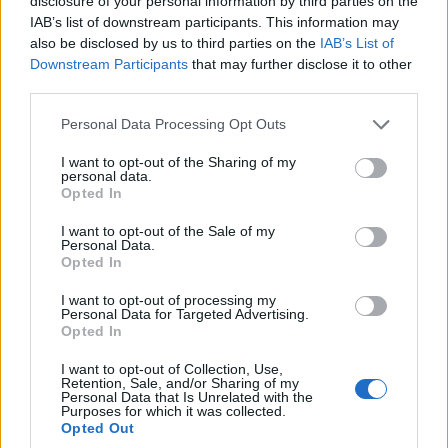
disclosure of your personal information by third parties on the
διότι τότε γενικεύτηκε η συστηματική εξόντωση
IAB’s list of downstream participants. This information may
των Ελλήνων.
also be disclosed by us to third parties on the
IAB’s List of
Downstream Participants
that may further disclose it to other
third parties.
Please note that this website/app uses one or more Google
Personal Data Processing Opt Outs
services and may gather and store information including but
not limited to your visit or usage behaviour. You may click to
I want to opt-out of the Sharing of my
personal data.
grant or deny consent to Google and its third-party tags to
Opted In
use your data for below specified purposes in below Google
consent section.
I want to opt-out of the Sale of my
Personal Data.
Opted In
I want to opt-out of processing my
Personal Data for Targeted Advertising.
Opted In
I want to opt-out of Collection, Use,
Retention, Sale, and/or Sharing of my
Personal Data that Is Unrelated with the
Purposes for which it was collected.
Opted Out