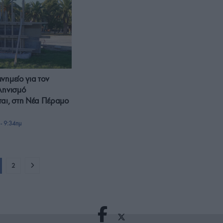
νημείο για τον
ληνισμό
αι, στη Νέα Πέραμο
- 9:34πμ
2