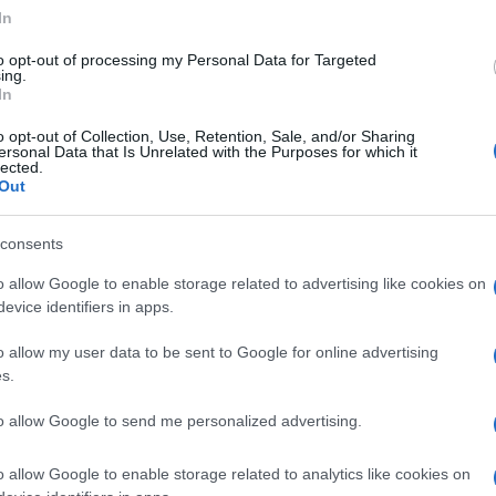
In
ΕΛΛΑΔΑ
to opt-out of processing my Personal Data for Targeted
ing.
ντίων Ludwigshafen:
Αιγίνιο Πιερίας: Μνημείο
In
 στη μνήμη του
θρακικού ελληνισμού για την
αλαμπίδη οι
έξοδο πριν από 110 χρόνια, τον
o opt-out of Collection, Use, Retention, Sale, and/or Sharing
για την 19η Μαΐου
προθάλαμο της Γενοκτονίας
ersonal Data that Is Unrelated with the Purposes for which it
lected.
- 1:36μμ
4/04/2024 - 8:16μμ
Out
consents
o allow Google to enable storage related to advertising like cookies on
evice identifiers in apps.
o allow my user data to be sent to Google for online advertising
s.
ΕΚΔΗΛΩΣΕΙΣ
to allow Google to send me personalized advertising.
ποντιακό κόσμο:
«Ο Ευαγγελιστής Μάρκος»:
η ζωή σε ηλικία 73
Εκδήλωση για τη Γενοκτονία των
o allow Google to enable storage related to analytics like cookies on
άλης Χαραλαμπίδης
Ελλήνων του Πόντου και την