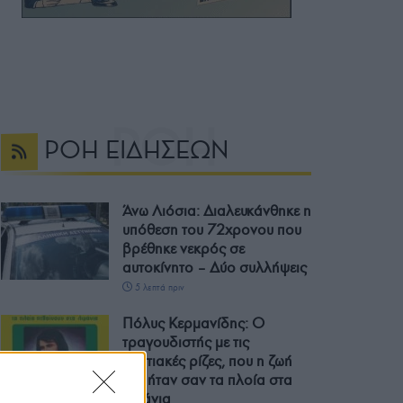
ΡΟΗ ΕΙΔΗΣΕΩΝ
Άνω Λιόσια: Διαλευκάνθηκε η
υπόθεση του 72χρονου που
βρέθηκε νεκρός σε
αυτοκίνητο – Δύο συλλήψεις
5 λεπτά πριν
Πόλυς Κερμανίδης: Ο
τραγουδιστής με τις
ποντιακές ρίζες, που η ζωή
του ήταν σαν τα πλοία στα
λιμάνια