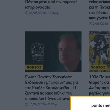
Πόντου μέσα από την αρμενική
video animat
ιστοριογραφία
και τη Γενο
του Πόντου 
31/05/2026 - 10:34μμ
υπουργείου 
2/05/2026 - 
ΠΟΝΤΟΣ
ΠΟΝΤΟΣ
Ένωση Ποντίων Σουρμένων:
103ο Παμπο
Εκδήλωση τιμής και μνήμης για
Θωμά ’ς σα
τον Μιχάλη Χαραλαμπίδη – Η
Αντίστροφη 
ζωντανή παρακαταθήκη του
μεγάλο γεγ
σπουδαίου Πόντιου διανοητή
14/04/2026 
15/04/2026 - 9:32πμ
pontosne