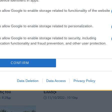
evice identifiers in apps.
Άλωση της Πόλης
- 8:20μμ
26/05/2023 - 10:58μμ
o allow Google to enable storage related to functionality of the website
o allow Google to enable storage related to personalization.
o allow Google to enable storage related to security, including
cation functionality and fraud prevention, and other user protection.
ΕΚΔΗΛΩΣΕΙΣ
CONFIRM
οπαλίδης: Ένας
Νικόλαος Τοπαλίδης: Ποιος
υ ρίζωσε στο
ήταν ο Πόντιος δάσκαλος,
λεξανδρούπολης και
μελισσοκόμος και εκδότης του
Data Deletion
Data Access
Privacy Policy
οπόρος μέχρι το
περιοδικού «Μελισσοκομική
ής του
Ελλάς»
- 8:28μμ
11/10/2022 - 10:10πμ