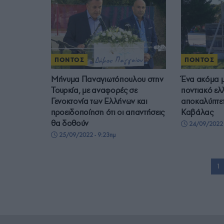
ΠΟΝΤΟΣ
ΠΟΝΤΟΣ
Μήνυμα Παναγιωτόπουλου στην
Ένα ακόμα μ
Τουρκία, με αναφορές σε
ποντιακό ελ
Γενοκτονία των Ελλήνων και
αποκαλύπτετ
προειδοποίηση ότι οι απαντήσεις
Καβάλας
θα δοθούν
24/09/2022 
25/09/2022 - 9:23πμ
1