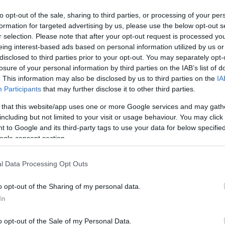
to opt-out of the sale, sharing to third parties, or processing of your per
formation for targeted advertising by us, please use the below opt-out s
r selection. Please note that after your opt-out request is processed y
eing interest-based ads based on personal information utilized by us or
disclosed to third parties prior to your opt-out. You may separately opt-
losure of your personal information by third parties on the IAB’s list of
PONTOS BLOG
. This information may also be disclosed by us to third parties on the
IA
Participants
that may further disclose it to other third parties.
 τους Πόντιους ο
Μνήμη Γιώργου Μαυρόπουλου:
 that this website/app uses one or more Google services and may gath
ραλαμπίδης»:
Τραπεζούντα-Κοζάνη-Σικάγο
including but not limited to your visit or usage behaviour. You may click 
την Κω αφιερωμένη
31/10/2024 - 5:13μμ
 to Google and its third-party tags to use your data for below specifi
ου φλογερού
ogle consent section.
ιτικού
 11:50πμ
l Data Processing Opt Outs
o opt-out of the Sharing of my personal data.
In
o opt-out of the Sale of my Personal Data.