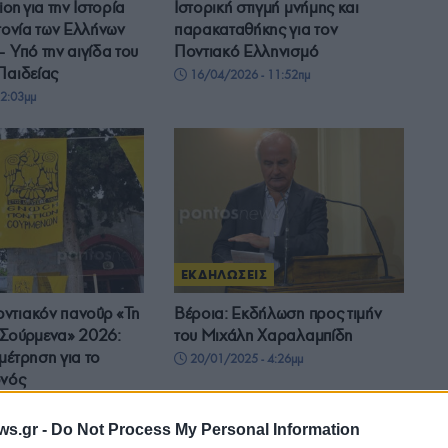
ion για την Ιστορία
Ιστορική στιγμή μνήμης και
κτονία των Ελλήνων
παρακαταθήκης για τον
– Υπό την αιγίδα του
Ποντιακό Ελληνισμό
Παιδείας
16/04/2026 - 11:52πμ
2:03μμ
ΕΚΔΗΛΩΣΕΙΣ
ντιακόν πανοΰρ «Τη
Βέροια: Εκδήλωση προς τιμήν
 Σούρμενα» 2026:
του Μιχάλη Χαραλαμπίδη
μέτρηση για το
20/01/2025 - 4:26μμ
ονός
- 1:46μμ
ws.gr -
Do Not Process My Personal Information