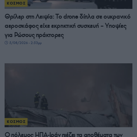
ΚΟΣΜΟΣ
Θρίλερ στη Λειψία: Το drone δίπλα σε ουκρανικό
αεροσκάφος είχε εκρηκτική συσκευή – Υποψίες
για Ρώσους πράκτορες
5/08/2026 - 2:53μμ
ΚΟΣΜΟΣ
Ο πόλεμος ΗΠΑ-Ιράν πιέζει τα αποθέματα των