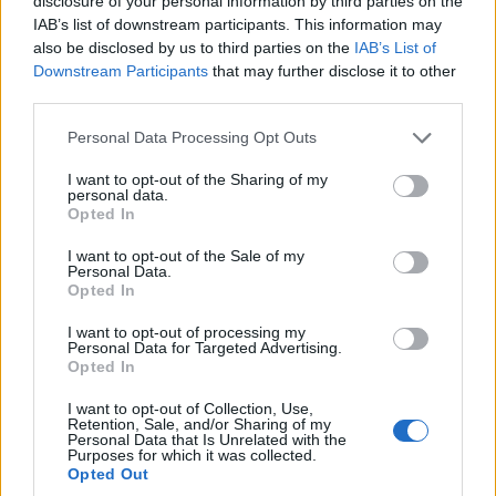
disclosure of your personal information by third parties on the
IAB’s list of downstream participants. This information may
ΚΟΣΜΟΣ
also be disclosed by us to third parties on the
IAB’s List of
Downstream Participants
that may further disclose it to other
Στενά του Ορμούζ: Πλήγμα σε πλοίο ελληνικής
third parties.
διαχείρισης – Αγνοείται ναυτικός
Please note that this website/app uses one or more Google
Personal Data Processing Opt Outs
4/08/2026 - 2:09μμ
services and may gather and store information including but
not limited to your visit or usage behaviour. You may click to
I want to opt-out of the Sharing of my
personal data.
grant or deny consent to Google and its third-party tags to
Opted In
use your data for below specified purposes in below Google
consent section.
I want to opt-out of the Sale of my
Personal Data.
Opted In
I want to opt-out of processing my
Personal Data for Targeted Advertising.
Opted In
I want to opt-out of Collection, Use,
Retention, Sale, and/or Sharing of my
ΚΟΣΜΟΣ
Personal Data that Is Unrelated with the
Purposes for which it was collected.
Opted Out
Λίβανος-Ισραήλ: Η ειρήνη περνά από τα όπλα της