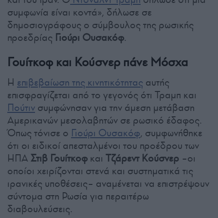
συμφωνία είναι κοντά», δήλωσε σε
δημοσιογράφους ο σύμβουλος της ρωσικής
προεδρίας
Γιούρι Ουσακόφ
.
Γουίτκοφ και Κούσνερ πάνε Μόσχα
Η
επιβεβαίωση της κινητικότητας
αυτής
επισφραγίζεται από το γεγονός ότι Τραμπ και
Πούτιν
συμφώνησαν για την άμεση μετάβαση
Αμερικανών μεσολαβητών σε ρωσικό έδαφος.
Όπως τόνισε ο
Γιούρι Ουσακόφ
, συμφωνήθηκε
ότι οι ειδικοί απεσταλμένοι του προέδρου των
ΗΠΑ
Στιβ Γουίτκοφ
και
Τζάρεντ Κούσνερ
–οι
οποίοι χειρίζονται στενά και συστηματικά τις
ιρανικές υποθέσεις– αναμένεται να επιστρέψουν
σύντομα στη Ρωσία για περαιτέρω
διαβουλεύσεις.