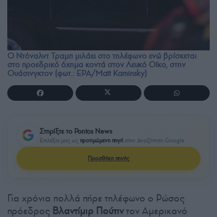
Ο Ντόναλντ Τραμπ μιλάει στο τηλέφωνο ενώ βρίσκεται
στο προεδρικό όχημα κοντά στον Λευκό Οίκο, στην
Ουάσινγκτον (φωτ.: EPA/Matt Kaminsky)
Στηρίξτε το Pontos News
Επιλέξτε μας ως
προτιμώμενη πηγή
στην Αναζήτηση Google
Προσθήκη πηγής
Για χρόνια πολλά πήρε τηλέφωνο ο Ρώσος
πρόεδρος
Βλαντίμιρ Πούτιν
τον Αμερικανό