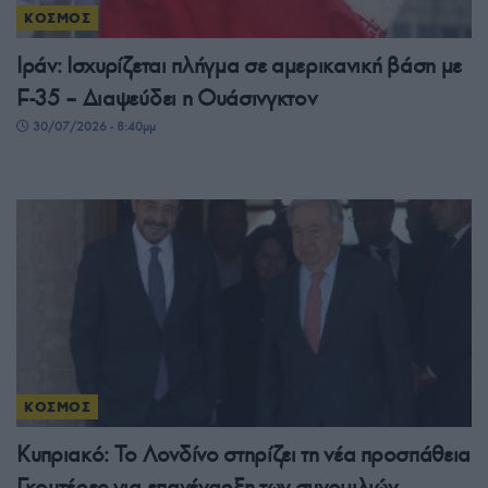
ΚΟΣΜΟΣ
Ιράν: Ισχυρίζεται πλήγμα σε αμερικανική βάση με
F-35 – Διαψεύδει η Ουάσινγκτον
30/07/2026 - 8:40μμ
ΚΟΣΜΟΣ
Κυπριακό: Το Λονδίνο στηρίζει τη νέα προσπάθεια
Γκουτέρες για επανέναρξη των συνομιλιών