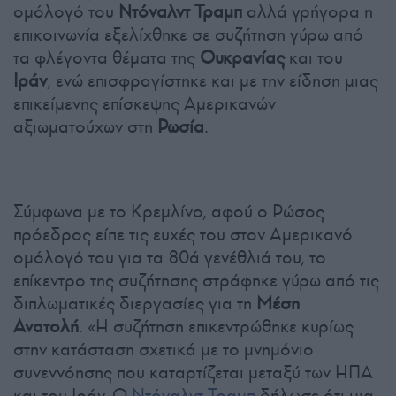
ομόλογό του
Ντόναλντ Τραμπ
αλλά γρήγορα η
επικοινωνία εξελίχθηκε σε συζήτηση γύρω από
τα φλέγοντα θέματα της
Ουκρανίας
και του
Ιράν
, ενώ επισφραγίστηκε και με την είδηση μιας
επικείμενης επίσκεψης Αμερικανών
αξιωματούχων στη
Ρωσία
.
Σύμφωνα με το Κρεμλίνο, αφού ο Ρώσος
πρόεδρος είπε τις ευχές του στον Αμερικανό
ομόλογό του για τα 80ά γενέθλιά του, το
επίκεντρο της συζήτησης στράφηκε γύρω από τις
διπλωματικές διεργασίες για τη
Μέση
Ανατολή
. «Η συζήτηση επικεντρώθηκε κυρίως
στην κατάσταση σχετικά με το μνημόνιο
συνεννόησης που καταρτίζεται μεταξύ των ΗΠΑ
και του Ιράν. Ο
Ντόναλντ Τραμπ
δήλωσε ότι μια