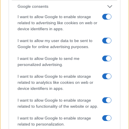
Χεζμπολάχ – Νέες συνομιλίες στη Ρώμη
Google consents
4/08/2026 - 1:21μμ
I want to allow Google to enable storage
related to advertising like cookies on web or
device identifiers in apps.
I want to allow my user data to be sent to
Google for online advertising purposes.
I want to allow Google to send me
personalized advertising.
I want to allow Google to enable storage
related to analytics like cookies on web or
ΚΟΣΜΟΣ
device identifiers in apps.
Θέουτα: Οι «27» αναζητούν κοινή γραμμή μετά τη
I want to allow Google to enable storage
μαζική είσοδο 60.000 μεταναστών
related to functionality of the website or app.
4/08/2026 - 10:56πμ
I want to allow Google to enable storage
related to personalization.