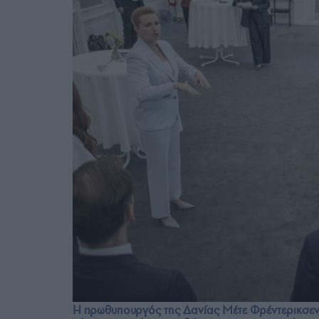
Η πρωθυπουργός της Δανίας Μέτε Φρέντερικσεν 