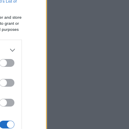
B’s List of
er and store
to grant or
ed purposes