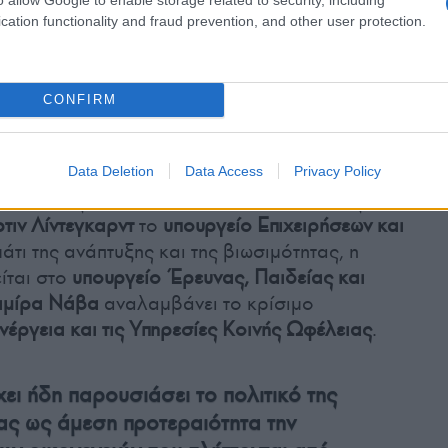
ρούνται δελφίνοι για την ηγεσία των
cation functionality and fraud prevention, and other user protection.
κή αναλύτρια της δημόσιας τηλεόρασης DR,
πως η προαγωγή αυτή αναδεικνύει ξεκάθαρα
λεκτό» της
Μέτε Φρέντερικσεν
για την επόμενη
CONFIRM
ρυφαία χαρτοφυλάκια, η
Πία Όλσεν Ντίουντ
Data Deletion
Data Access
Privacy Policy
κονομίας και Εσωτερικών
, ο
Γέπε Μπρους
το
τιν Λίντεγκαρντ
το
υπουργείο Επιχειρήσεων και
μάτι της ανάπτυξης και της βιωσιμότητας, η
ίται στο
υπουργείο Έρευνας, Παιδείας και
αμίρα Νάβα
αναλαμβάνει το κρίσιμο
Ενέργεια και τις Υπηρεσίες Κοινής Ωφέλειας
.
ει ήδη παρουσιάσει το πολιτικό της
ας ως άμεση προτεραιότητα την