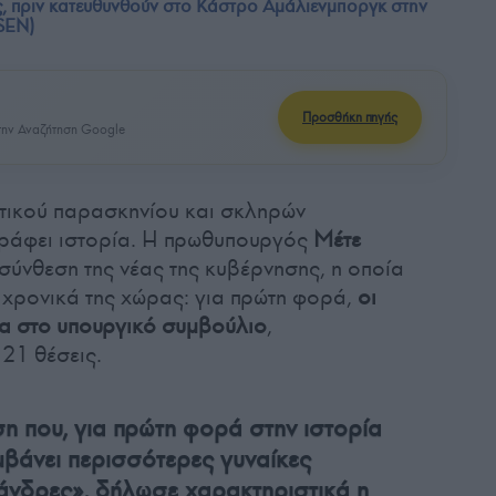
ς, πριν κατευθυνθούν στο Κάστρο Αμάλιενμποργκ στην
SEN)
Προσθήκη πηγής
ην Αναζήτηση Google
ιτικού παρασκηνίου και σκληρών
ράφει ιστορία. Η πρωθυπουργός
Μέτε
σύνθεση της νέας της κυβέρνησης, η οποία
ά χρονικά της χώρας: για πρώτη φορά,
οι
ία στο υπουργικό συμβούλιο
,
21 θέσεις.
ση που, για πρώτη φορά στην ιστορία
μβάνει περισσότερες γυναίκες
άνδρες», δήλωσε χαρακτηριστικά η