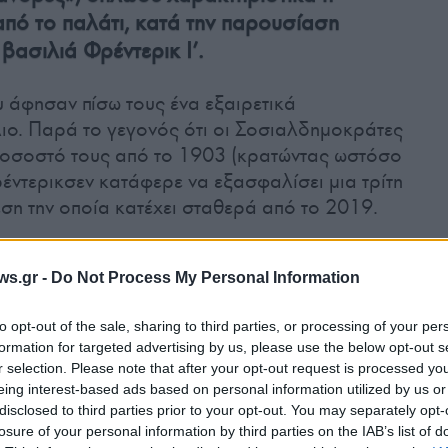
πό το παλάτι, κατά την παρουσίαση
βασιλιά Φρέντερικ Ι’.
 άφησαν πίσω τους ένα εξαιρετικά
ιο. Παρά το γεγονός ότι οι Σοσιαλδημοκράτες
οσοστό τους από το 1903 (κρατώντας ωστόσο
ρέντερικσεν κατάφερε να εξασφαλίσει μια τρίτη
έση την οποία κατέχει σταθερά από το 2019.
ναι ένας τετρακομματικός κεντροαριστερός
ws.gr -
Do Not Process My Personal Information
μετέχουν:
to opt-out of the sale, sharing to third parties, or processing of your per
formation for targeted advertising by us, please use the below opt-out s
r selection. Please note that after your opt-out request is processed y
eing interest-based ads based on personal information utilized by us or
 Κόμμα (SF)
disclosed to third parties prior to your opt-out. You may separately opt-
losure of your personal information by third parties on the IAB’s list of
ikale Venstre