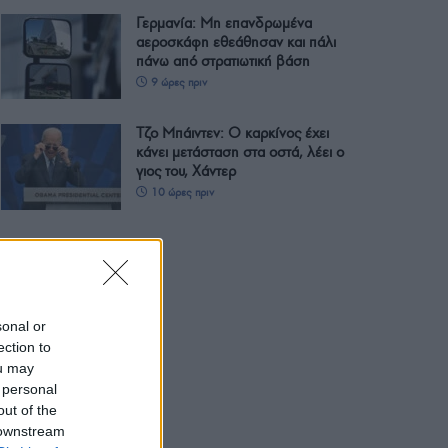
Γερμανία: Μη επανδρωμένα
αεροσκάφη εθεάθησαν και πάλι
πάνω από στρατιωτική βάση
9 ώρες πριν
Τζο Μπάιντεν: Ο καρκίνος έχει
κάνει μετάσταση στα οστά, λέει ο
γιος του, Χάντερ
10 ώρες πριν
sonal or
ection to
ou may
 personal
out of the
 downstream