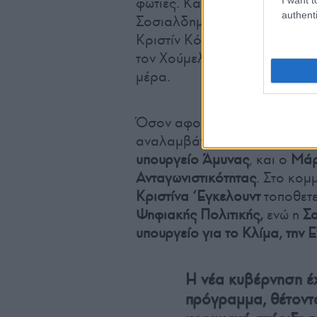
φωτιές. Καθώς και οι δύο θεω
authenti
Σοσιαλδημοκρατών, η πολιτι
Κριστίν Κόρντσεν, σχολίασε 
τον Χούμελγκαρντ ως τον «εκ
μέρα.
Όσον αφορά τα υπόλοιπα κο
αναλαμβάνει το
υπουργείο Οι
υπουργείο Άμυνας
, και ο
Μάρ
Ανταγωνιστικότητας
. Στο κομ
Κριστίνα ‘Εγκελουντ
τοποθετε
Ψηφιακής Πολιτικής,
ενώ η
Σ
υπουργείο για το Κλίμα, την 
Η νέα κυβέρνηση έχ
πρόγραμμα, θέτοντ