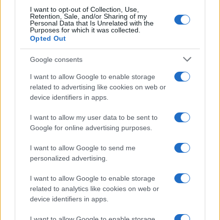
I want to opt-out of Collection, Use,
Νικόλαος Λεοντίδης: Σαν σήμερα πέθανε ο πρώτος
Retention, Sale, and/or Sharing of my
Personal Data that Is Unrelated with the
πρόεδρος της Εθνοσυνέλευσης των Ποντίων στο Βατούμ
Purposes for which it was collected.
11/08/2024 - 10:15πμ
Opted Out
Google consents
I want to allow Google to enable storage
related to advertising like cookies on web or
device identifiers in apps.
I want to allow my user data to be sent to
Google for online advertising purposes.
I want to allow Google to send me
personalized advertising.
I want to allow Google to enable storage
related to analytics like cookies on web or
ΠΟΝΤΟΣ
device identifiers in apps.
Η Επιτροπή Ποντιακών Μελετών για την εκδημία του Στάθη
I want to allow Google to enable storage