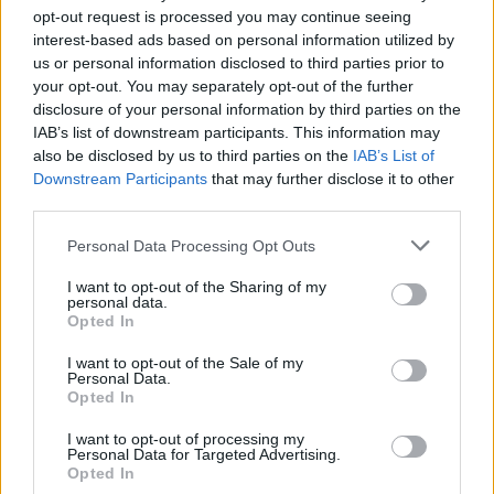
opt-out request is processed you may continue seeing
ΕΚΔΗΛΩΣΕΙΣ
interest-based ads based on personal information utilized by
us or personal information disclosed to third parties prior to
Ευστάθιος Πελαγίδης: Παρουσιάζεται το τελευταίο βιβλίο
your opt-out. You may separately opt-out of the further
του για τη Μικρασιατική Καταστροφή
disclosure of your personal information by third parties on the
20/09/2024 - 5:32μμ
IAB’s list of downstream participants. This information may
also be disclosed by us to third parties on the
IAB’s List of
Downstream Participants
that may further disclose it to other
third parties.
Please note that this website/app uses one or more Google
Personal Data Processing Opt Outs
services and may gather and store information including but
not limited to your visit or usage behaviour. You may click to
I want to opt-out of the Sharing of my
personal data.
grant or deny consent to Google and its third-party tags to
Opted In
use your data for below specified purposes in below Google
consent section.
I want to opt-out of the Sale of my
Personal Data.
Opted In
I want to opt-out of processing my
Personal Data for Targeted Advertising.
Opted In
ΣΑΝ ΣΗΜΕΡΑ...ΣΤΟΝ ΠΟΝΤΟ ΚΑΙ ΑΛΛΟΥ