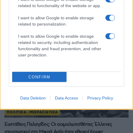
Πελαγίδη: Φτωχαίνει ο ποντιακός κόσμος, αλλά μένει ένα
related to functionality of the website or app.
πλούσιο έργο
I want to allow Google to enable storage
1/03/2024 - 3:17μμ
related to personalization.
I want to allow Google to enable storage
related to security, including authentication
functionality and fraud prevention, and other
user protection.
CONFIRM
Data Deletion
Data Access
Privacy Policy
ΠΟΛΙΤΙΚΑ - ΜΙΚΡΑΣΙΑΤΙΚΑ
Ευστάθιος Πελαγίδης: Οι αιχμαλωτισθέντες Έλληνες
στρατιωτικοί στη Μικρά Ασία ήταν εθνικοί ήρωες