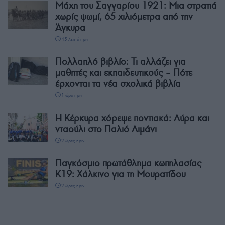
Μάχη του Σαγγαρίου 1921: Μια στρατιά
χωρίς ψωμί, 65 χιλιόμετρα από την
Άγκυρα
45 λεπτά πριν
Πολλαπλό βιβλίο: Τι αλλάζει για
μαθητές και εκπαιδευτικούς – Πότε
έρχονται τα νέα σχολικά βιβλία
1 ώρα πριν
Η Κέρκυρα χόρεψε ποντιακά: Λύρα και
νταούλι στο Παλιό Λιμάνι
2 ώρες πριν
Παγκόσμιο πρωτάθλημα κωπηλασίας
Κ19: Χάλκινο για τη Μουρατίδου
2 ώρες πριν