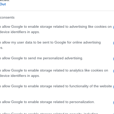
αράδοση
συνδέει την οικογένεια με άλλους
Out
υς που επίσης θεωρούνται ποντιακής
ηδες
και οι
Μουρούζηδες
. Εί
τε η σύνδεση αυτή
consents
ς είτε όχι, αποτυπώνει τη σημαντική παρουσία
o allow Google to enable storage related to advertising like cookies on
του Πόντου στους ανώτερους κύκλους της
evice identifiers in apps.
 επόμενους αιώνες.
o allow my user data to be sent to Google for online advertising
s.
υφή της οθωμανικής διοίκησης
to allow Google to send me personalized advertising.
υσία των Καρατζάδων γίνεται σαφέστερη από
o allow Google to enable storage related to analytics like cookies on
evice identifiers in apps.
της οικογένειας θεωρείται ο
Κωνσταντίνος
o allow Google to enable storage related to functionality of the website
ε ως αρχιχασάπης του σουλτάνου Μεχμέτ Δ’.
ια διοικητική λειτουργία· αποτελούσε ένδειξη
o allow Google to enable storage related to personalization.
αι άνοιγε τον δρόμο για περαιτέρω άνοδο.
o allow Google to enable storage related to security, including