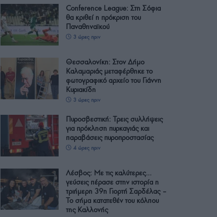
Conference League: Στη Σόφια
θα κριθεί η πρόκριση του
Παναθηναϊκού
3 ώρες πριν
Θεσσαλονίκη: Στον Δήμο
Καλαμαριάς μεταφέρθηκε το
φωτογραφικό αρχείο του Γιάννη
Κυριακίδη
3 ώρες πριν
Πυροσβεστική: Τρεις συλλήψεις
για πρόκληση πυρκαγιάς και
παραβάσεις πυροπροστασίας
4 ώρες πριν
Λέσβος: Με τις καλύτερες…
γεύσεις πέρασε στην ιστορία η
τριήμερη 39η Γιορτή Σαρδέλας –
Το σήμα κατατεθέν του κόλπου
της Καλλονής