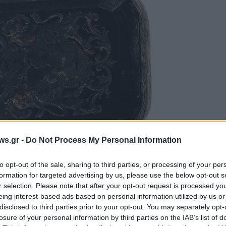
ws.gr -
Do Not Process My Personal Information
ατζά (πηγή: Εθνικό Ιστορικό Μουσείο – Ιστορική &
γική Εταιρεία της Ελλάδος)
to opt-out of the sale, sharing to third parties, or processing of your per
formation for targeted advertising by us, please use the below opt-out s
r selection. Please note that after your opt-out request is processed y
αρουσιάζουν ιδιαίτερο ενδιαφέρον για τον
eing interest-based ads based on personal information utilized by us or
τέστερη εκδοχή για την καταγωγή τους
–την
disclosed to third parties prior to your opt-out. You may separately opt-
losure of your personal information by third parties on the IAB’s list of
ό μέρος της ιστοριογραφίας–
τοποθετεί τις ρίζες