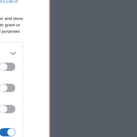
B’s List of
er and store
to grant or
ed purposes