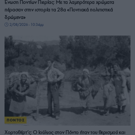
Ένωση Ποντίων Πιερίας: Με τα λαμπρότερα χρώματα
πέρασαν στην ιστορία τα 28α «Ποντιακά πολιτιστικά
δρώμενα»
2/08/2026 - 10:34μμ
ΠΟΝΤΟΣ
Χορτοθέρτ’ς: Ο Ιούλιος στον Πόντο ήταν του θερισμού και