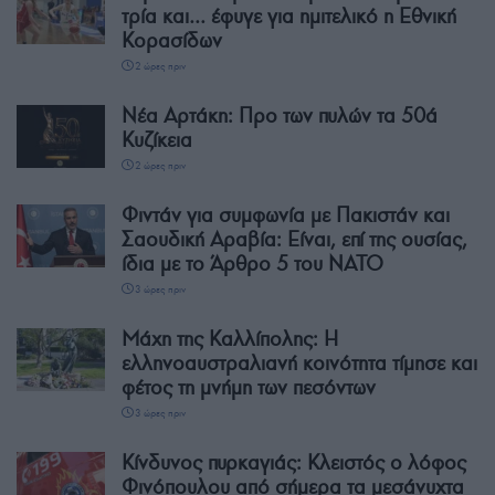
τρία και… έφυγε για ημιτελικό η Εθνική
Κορασίδων
2 ώρες πριν
Νέα Αρτάκη: Προ των πυλών τα 50ά
Κυζίκεια
2 ώρες πριν
Φιντάν για συμφωνία με Πακιστάν και
Σαουδική Αραβία: Είναι, επί της ουσίας,
ίδια με το Άρθρο 5 του ΝΑΤΟ
3 ώρες πριν
Μάχη της Καλλίπολης: Η
ελληνοαυστραλιανή κοινότητα τίμησε και
φέτος τη μνήμη των πεσόντων
3 ώρες πριν
Κίνδυνος πυρκαγιάς: Κλειστός ο λόφος
Φινόπουλου από σήμερα τα μεσάνυχτα