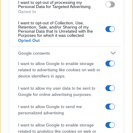
I want to opt-out of processing my
Personal Data for Targeted Advertising.
Opted In
ΠΟΝΤΟΣ
I want to opt-out of Collection, Use,
Retention, Sale, and/or Sharing of my
Φουντουτσάχ του Αγιουτεπεσί: Ένας οικισμός γεμάτος
Personal Data that Is Unrelated with the
Purposes for which it was collected.
φουντουκιές και καπνά με 300 Έλληνες, κυρίως από την
Opted Out
Αργυρούπολη του Πόντου
3/10/2024 - 6:11μμ
Google consents
I want to allow Google to enable storage
related to advertising like cookies on web or
device identifiers in apps.
I want to allow my user data to be sent to
Google for online advertising purposes.
I want to allow Google to send me
personalized advertising.
I want to allow Google to enable storage
related to analytics like cookies on web or