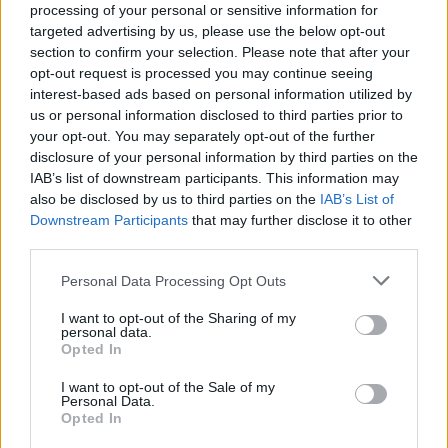
processing of your personal or sensitive information for
targeted advertising by us, please use the below opt-out
section to confirm your selection. Please note that after your
opt-out request is processed you may continue seeing
ΠΟΝΤΟΣ
interest-based ads based on personal information utilized by
us or personal information disclosed to third parties prior to
Πουλαντζάκη: Με τα μάτια του Λεωνίδα Ιασονίδη – Ένας
your opt-out. You may separately opt-out of the further
τόπος γεμάτος ελληνικές οικογένειες, νόστιμα λεφτοκάρυα
disclosure of your personal information by third parties on the
και εξαιρετικό κρασί
IAB’s list of downstream participants. This information may
11/01/2025 - 10:17πμ
also be disclosed by us to third parties on the
IAB’s List of
Downstream Participants
that may further disclose it to other
third parties.
Please note that this website/app uses one or more Google
Personal Data Processing Opt Outs
services and may gather and store information including but
not limited to your visit or usage behaviour. You may click to
I want to opt-out of the Sharing of my
personal data.
grant or deny consent to Google and its third-party tags to
Opted In
use your data for below specified purposes in below Google
consent section.
I want to opt-out of the Sale of my
Personal Data.
Opted In