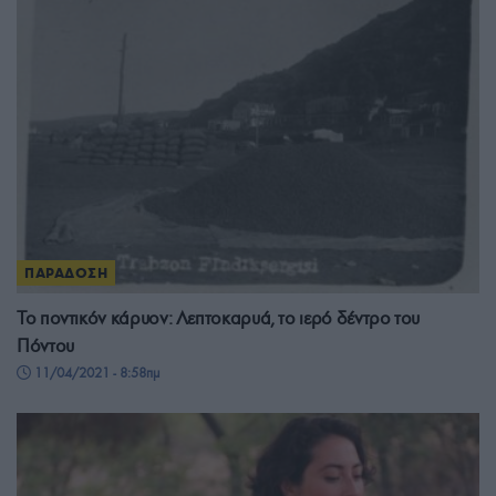
ΠΑΡΑΔΟΣΗ
Το ποντικόν κάρυον: Λεπτοκαρυά, το ιερό δέντρο του
Πόντου
11/04/2021 - 8:58πμ