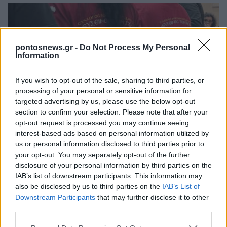
pontosnews.gr -
Do Not Process My Personal
Information
If you wish to opt-out of the sale, sharing to third parties, or
processing of your personal or sensitive information for
ΕΚΔΗΛΩΣΕΙΣ
targeted advertising by us, please use the below opt-out
section to confirm your selection. Please note that after your
Σύλλογος Ποντίων Κορυδαλλού «Εύξεινος
opt-out request is processed you may continue seeing
interest-based ads based on personal information utilized by
Πόντος»: Με μεγάλα ονόματα το 5ο Ποντιακό
us or personal information disclosed to third parties prior to
Πανοΰρ
your opt-out. You may separately opt-out of the further
disclosure of your personal information by third parties on the
6/08/2026 - 5:37μμ
IAB’s list of downstream participants. This information may
also be disclosed by us to third parties on the
IAB’s List of
Downstream Participants
that may further disclose it to other
third parties.
Please note that this website/app uses one or more Google