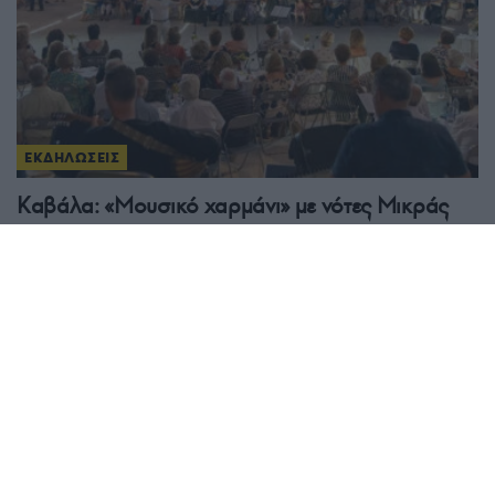
ΕΚΔΗΛΩΣΕΙΣ
Καβάλα: «Μουσικό χαρμάνι» με νότες Μικράς
Ασίας και ρεμπέτικο
28/07/2026 - 7:07μμ