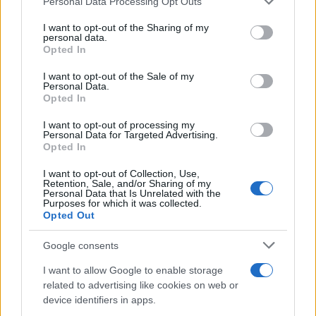
Personal Data Processing Opt Outs
services and may gather and store information including but
not limited to your visit or usage behaviour. You may click to
I want to opt-out of the Sharing of my
personal data.
grant or deny consent to Google and its third-party tags to
Opted In
use your data for below specified purposes in below Google
consent section.
I want to opt-out of the Sale of my
Personal Data.
ΕΚΔΗΛΩΣΕΙΣ
Opted In
Έρχεται ο ετήσιος χορός του Πολιτιστικού
I want to opt-out of processing my
Personal Data for Targeted Advertising.
Συλλόγου Κομνηνών στην Ξάνθη
Opted In
6/08/2026 - 12:46μμ
I want to opt-out of Collection, Use,
Retention, Sale, and/or Sharing of my
Personal Data that Is Unrelated with the
Purposes for which it was collected.
Opted Out
Google consents
I want to allow Google to enable storage
related to advertising like cookies on web or
device identifiers in apps.