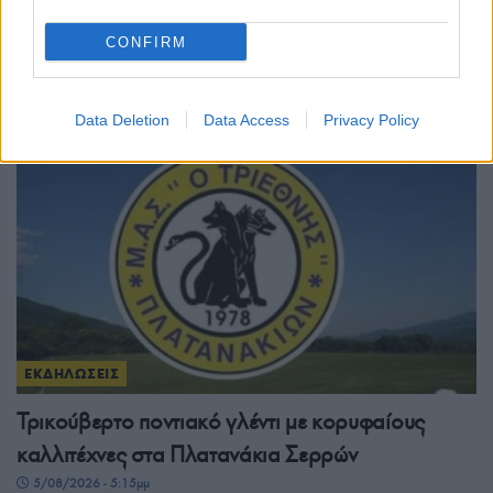
Ποντιακή βραδιά από τον Σύλλογο Ποντίων
CONFIRM
Κρηνίδων Καβάλας «Το Βυζάντιο»
5/08/2026 - 6:54μμ
Data Deletion
Data Access
Privacy Policy
ΕΚΔΗΛΩΣΕΙΣ
Τρικούβερτο ποντιακό γλέντι με κορυφαίους
καλλιτέχνες στα Πλατανάκια Σερρών
5/08/2026 - 5:15μμ