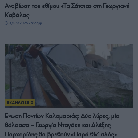
Αναβίωση του εθίμου «Τα Σάτσια» στη Γεωργιανή
Καβάλας
4/08/2026 - 5:27μμ
ΕΚΔΗΛΩΣΕΙΣ
Ένωση Ποντίων Καλαμαριάς: Δύο λύρες, μία
θάλασσα – Γεωργία Νταγάκη και Αλέξης
Παρχαρίδης θα βρεθούν «Παρά θίν’ αλός»