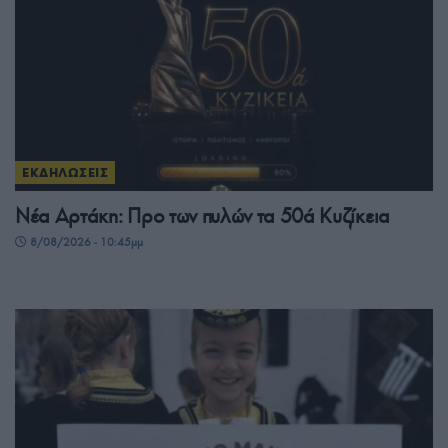
ΕΚΔΗΛΩΣΕΙΣ
Νέα Αρτάκη: Προ των πυλών τα 50ά Κυζίκεια
8/08/2026 - 10:45μμ