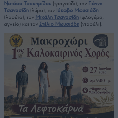
Νατάσα Τσακηρίδου
(τραγούδι), τον
Γιάννη
Τσανασίδη
(λύρα), τον
Ιάκωβο Μωυσιάδη
(λαούτο), τον
Μιχάλη Τσανασίδη
(φλογέρα,
αγγείο) και τον
Στέλιο Μωυσιάδη
(νταούλι).