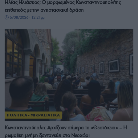
Ηλίας Ηλιάσκος: Ο μορφωμένος Κωνσταντινουπολίτης
επιθετικός με την αντιστασιακή δράση
6/08/2026 - 12:21μμ
ΠΟΛΙΤΙΚΑ - ΜΙΚΡΑΣΙΑΤΙΚΑ
Κωνσταντινούπολη: Αρχίζουν σήμερα τα «Θεοτόκεια» – Η
ρωμαίικη μνήμη ζωντανεύει στο Νεοχώρι