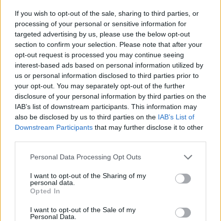
If you wish to opt-out of the sale, sharing to third parties, or
processing of your personal or sensitive information for
targeted advertising by us, please use the below opt-out
section to confirm your selection. Please note that after your
ΣΑΝ ΣΗΜΕΡΑ...ΣΤΟΝ ΠΟΝΤΟ ΚΑΙ ΑΛΛΟΥ
opt-out request is processed you may continue seeing
interest-based ads based on personal information utilized by
Σαν σήμερα, 12 Ιουλίου 1925: Κυκλοφορεί η Απογευματινή,
us or personal information disclosed to third parties prior to
η ελληνική φωνή της Κωνσταντινούπολης
your opt-out. You may separately opt-out of the further
12/07/2026 - 9:37πμ
disclosure of your personal information by third parties on the
IAB’s list of downstream participants. This information may
also be disclosed by us to third parties on the
IAB’s List of
Downstream Participants
that may further disclose it to other
third parties.
Please note that this website/app uses one or more Google
Personal Data Processing Opt Outs
services and may gather and store information including but
not limited to your visit or usage behaviour. You may click to
I want to opt-out of the Sharing of my
personal data.
grant or deny consent to Google and its third-party tags to
Opted In
use your data for below specified purposes in below Google
consent section.
I want to opt-out of the Sale of my
Personal Data.