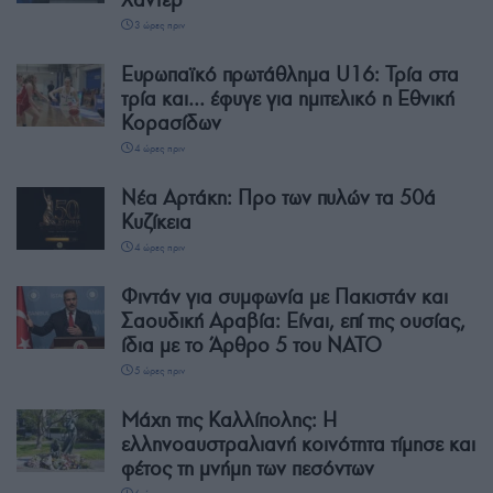
3 ώρες πριν
Ευρωπαϊκό πρωτάθλημα U16: Τρία στα
τρία και… έφυγε για ημιτελικό η Εθνική
Κορασίδων
4 ώρες πριν
Νέα Αρτάκη: Προ των πυλών τα 50ά
Κυζίκεια
4 ώρες πριν
Φιντάν για συμφωνία με Πακιστάν και
Σαουδική Αραβία: Είναι, επί της ουσίας,
ίδια με το Άρθρο 5 του ΝΑΤΟ
5 ώρες πριν
Μάχη της Καλλίπολης: Η
ελληνοαυστραλιανή κοινότητα τίμησε και
φέτος τη μνήμη των πεσόντων