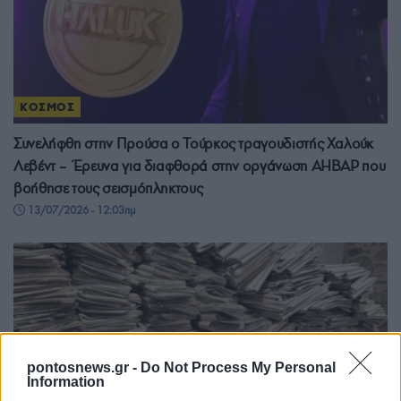
ΚΟΣΜΟΣ
Συνελήφθη στην Προύσα ο Τούρκος τραγουδιστής Χαλούκ
Λεβέντ – Έρευνα για διαφθορά στην οργάνωση AHBAP που
βοήθησε τους σεισμόπληκτους
13/07/2026 - 12:03πμ
pontosnews.gr -
Do Not Process My Personal
Information