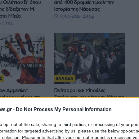
υ Φιλίππου Β’ όπου
από 400 δρομείς τιμούν την
ης δίδαξε τον Μ.
Ιστορία της Νάουσας
στη Μίεζα
14/05/2026 - 2:44μμ
- 5:19μμ
Σ
ΕΛΛΑΔΑ
των Αρμενίων:
Γενίτσαροι και Μπούλες
μής και μνήμης στη
ξεσήκωσαν και φέτος τη Νάουσα
τα 111 χρόνια από
22/02/2026 - 10:58μμ
ws.gr -
Do Not Process My Personal Information
τειο
- 9:27πμ
to opt-out of the sale, sharing to third parties, or processing of your per
formation for targeted advertising by us, please use the below opt-out s
r selection. Please note that after your opt-out request is processed y