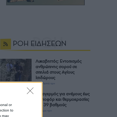
ΡΟΗ ΕΙΔΗΣΕΩΝ
Λυκαβηττός: Εντοπισμός
ανθρώπινης σορού σε
σπηλιά στους Αγίους
Ισιδώρους
37 λεπτά πριν
Συναγερμός για ανέμους έως
9 μποφόρ και θερμοκρασίες
έως 39 βαθμούς
sonal or
ection to
1 ώρα πριν
ou may