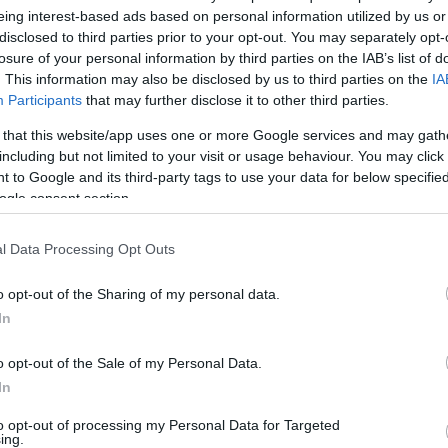
eing interest-based ads based on personal information utilized by us or
disclosed to third parties prior to your opt-out. You may separately opt-
losure of your personal information by third parties on the IAB’s list of
. This information may also be disclosed by us to third parties on the
IA
Participants
that may further disclose it to other third parties.
ΣΥΛΛΟΓΟΙ
 that this website/app uses one or more Google services and may gath
ήλια, μαρτυρίες: Η
Μωμόγεροι στο Δημαρχείο
including but not limited to your visit or usage behaviour. You may click 
νοιχτό κάλεσμα για
Νάουσας: Πρόσεχε, ούτε ο
 to Google and its third-party tags to use your data for below specifi
ύπολη του Πόντου
δήμαρχος δεν γλιτώνει
ogle consent section.
- 1:17μμ
29/12/2025 - 7:09μμ
l Data Processing Opt Outs
o opt-out of the Sharing of my personal data.
In
o opt-out of the Sale of my Personal Data.
In
ΣΥΛΛΟΓΟΙ
to opt-out of processing my Personal Data for Targeted
ing.