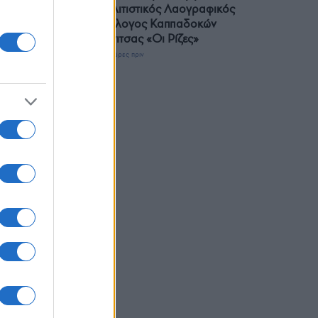
Πολιτιστικός Λαογραφικός
Σύλλογος Καππαδοκών
Κόνιτσας «Οι Ρίζες»
3 ώρες πριν