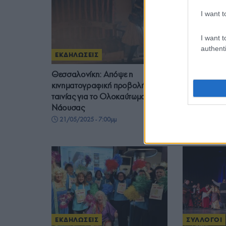
I want t
I want t
authenti
ΕΚΔΗΛΩΣΕΙΣ
ΕΚΔΗΛΩΣΕΙ
Θεσσαλονίκη: Απόψε η
Εύξεινος Λέ
κινηματογραφική προβολή
Νάουσας: Ε
ταινίας για το Ολοκαύτωμα της
δράσεις με
Νάουσας
επέτειο της 
Ελλήνων το
21/05/2025 - 7:00μμ
17/05/2025 
ΕΚΔΗΛΩΣΕΙΣ
ΣΥΛΛΟΓΟΙ