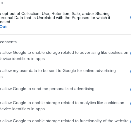
Μνημείο για τη
Εύξεινος Λέσχη Νάουσας: Λύρες
In
των Ποντίων στον
και πιρούνια γίνονται ένα στο 4ο
o opt-out of Collection, Use, Retention, Sale, and/or Sharing
ουσας
«Στράτας φαείν» – Το εγγυάται ο
ersonal Data that Is Unrelated with the Purposes for which it
Νίκος Κυψίδης
lected.
1:22μμ
Out
16/08/2025 - 11:07πμ
consents
o allow Google to enable storage related to advertising like cookies on
evice identifiers in apps.
o allow my user data to be sent to Google for online advertising
s.
ΠΟΝΤΟΣ
to allow Google to send me personalized advertising.
νεχίζει να τιμά τα
Γενοκτονία των Ποντίων: Η
Γενοκτονίας των
Νάουσα τιμά, θυμάται και δεν
o allow Google to enable storage related to analytics like cookies on
ξεχνά
evice identifiers in apps.
- 10:03πμ
22/05/2025 - 7:21μμ
o allow Google to enable storage related to functionality of the website