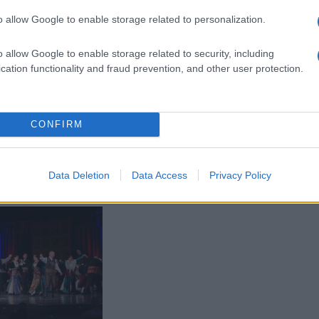
o allow Google to enable storage related to personalization.
o allow Google to enable storage related to security, including
cation functionality and fraud prevention, and other user protection.
Σ
ΕΛΛΑΔΑ
σχη Ποντίων
203η επέτειος από το
κδηλώσεις και
Ολοκαύτωμα της Νάουσας:
CONFIRM
 αφορμή την 106η
«Παροιμιώδης η συμβολή της
Γενοκτονίας των
στον συλλογικό αγώνα για την
υ Πόντου
ελευθερία»
Data Deletion
Data Access
Privacy Policy
- 4:15μμ
27/04/2025 - 10:01μμ