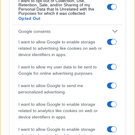
I want to opt-out of Collection, Use,
Retention, Sale, and/or Sharing of my
Personal Data that Is Unrelated with the
Purposes for which it was collected.
Opted Out
ΥΓΕΙΑ
Google consents
Παχυσαρκία: Γιατί οι ειδικοί λένε ότι η θεραπεία
I want to allow Google to enable storage
δεν πρέπει να διακόπτεται
related to advertising like cookies on web or
device identifiers in apps.
12/07/2026 - 12:00μμ
I want to allow my user data to be sent to
Google for online advertising purposes.
I want to allow Google to send me
personalized advertising.
I want to allow Google to enable storage
related to analytics like cookies on web or
device identifiers in apps.
I want to allow Google to enable storage
ΥΓΕΙΑ