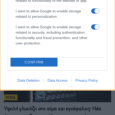
related to functionality of the website or app.
Υγεία: Πέντε συχνά συνταγογραφούμενα
I want to allow Google to enable storage
φάρμακα που δυσκολεύουν την αντιμετώπιση του
related to personalization.
καύσωνα
I want to allow Google to enable storage
9/07/2026 - 11:20μμ
related to security, including authentication
functionality and fraud prevention, and other
user protection.
CONFIRM
Data Deletion
Data Access
Privacy Policy
ΥΓΕΙΑ
Υψηλή γλυκόζη στο αίμα και εγκέφαλος: Νέα