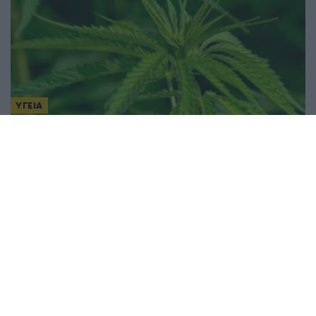
ΥΓΕΙΑ
ΕΟΦ: Νέο «μπλόκο» στη λιανική πώληση ξηρού
άνθους κάνναβης
21/05/2026 - 10:00μμ