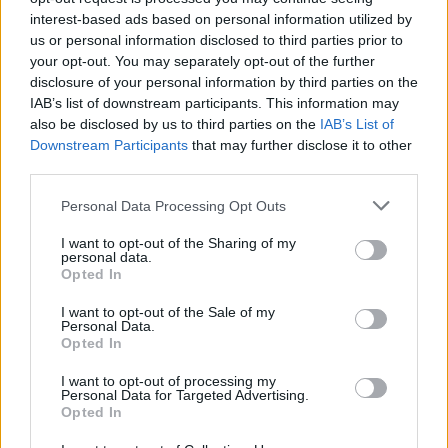
interest-based ads based on personal information utilized by
us or personal information disclosed to third parties prior to
your opt-out. You may separately opt-out of the further
disclosure of your personal information by third parties on the
IAB’s list of downstream participants. This information may
also be disclosed by us to third parties on the
IAB’s List of
Downstream Participants
that may further disclose it to other
third parties.
ΥΓΕΙΑ
Please note that this website/app uses one or more Google
Personal Data Processing Opt Outs
Έμπολα: Η επιδημία καλπάζει στο Κονγκό – 796
services and may gather and store information including but
νεκροί μέσα σε δύο μήνες
not limited to your visit or usage behaviour. You may click to
I want to opt-out of the Sharing of my
personal data.
grant or deny consent to Google and its third-party tags to
Opted In
16/07/2026 - 8:27μμ
use your data for below specified purposes in below Google
consent section.
I want to opt-out of the Sale of my
Personal Data.
Opted In
I want to opt-out of processing my
Personal Data for Targeted Advertising.
Opted In