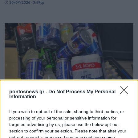
20/07/2026 - 3:49μμ
ΥΓΕΙΑ
pontosnews.gr -
Do Not Process My Personal
Τα φάρμακα για την παχυσαρκία μπορεί να
Information
«κόβουν» και την επιθυμία για αλκοόλ
If you wish to opt-out of the sale, sharing to third parties, or
19/07/2026 - 7:00μμ
processing of your personal or sensitive information for
targeted advertising by us, please use the below opt-out
section to confirm your selection. Please note that after your
opt-out request is processed you may continue seeing