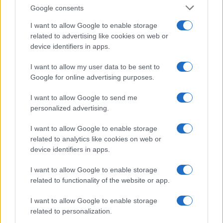
Google consents
I want to allow Google to enable storage
related to advertising like cookies on web or
device identifiers in apps.
ΚΟΣΜΟΣ
I want to allow my user data to be sent to
Θρίλερ στη Λειψία: Το drone δίπλα σε ουκρανικό
Google for online advertising purposes.
αεροσκάφος είχε εκρηκτική συσκευή – Υποψίες
I want to allow Google to send me
για Ρώσους πράκτορες
personalized advertising.
5/08/2026 - 2:53μμ
I want to allow Google to enable storage
related to analytics like cookies on web or
device identifiers in apps.
I want to allow Google to enable storage
related to functionality of the website or app.
I want to allow Google to enable storage
related to personalization.