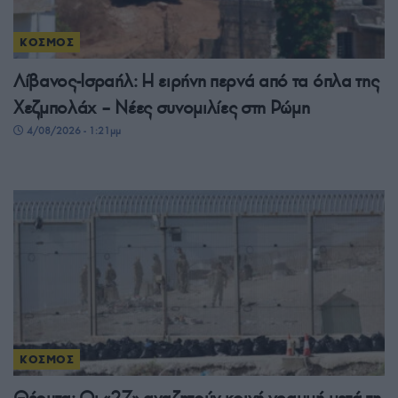
ΚΟΣΜΟΣ
Λίβανος-Ισραήλ: Η ειρήνη περνά από τα όπλα της
Χεζμπολάχ – Νέες συνομιλίες στη Ρώμη
4/08/2026 - 1:21μμ
ΚΟΣΜΟΣ
Θέουτα: Οι «27» αναζητούν κοινή γραμμή μετά τη