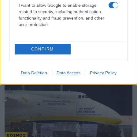
I want to allow Google to enable storage
related to security, including authentication
ΚΟΣΜΟΣ
functionality and fraud prevention, and other
user protection.
Ο πόλεμος ΗΠΑ-Ιράν πιέζει τα αποθέματα των
PAC-3 – Νέα έκκληση Ζελένσκι μετά τη νυχτερινή
επίθεση με 17 νεκρούς
CONFIRM
5/08/2026 - 12:55μμ
Data Deletion
Data Access
Privacy Policy
ΚΟΣΜΟΣ