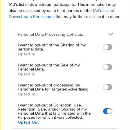
IAB’s list of downstream participants. This information may
also be disclosed by us to third parties on the
IAB’s List of
Downstream Participants
that may further disclose it to other
third parties.
Please note that this website/app uses one or more Google
Personal Data Processing Opt Outs
services and may gather and store information including but
not limited to your visit or usage behaviour. You may click to
I want to opt-out of the Sharing of my
personal data.
grant or deny consent to Google and its third-party tags to
ΚΟΣΜΟΣ
Opted In
use your data for below specified purposes in below Google
Τουρκία: Νομοθετική πρωτοβουλία για ειρήνευση
consent section.
I want to opt-out of the Sale of my
Personal Data.
με το PKK, αμνηστία στους πρώην μαχητές και
Opted In
αναστολή ποινών
I want to opt-out of processing my
Personal Data for Targeted Advertising.
5/08/2026 - 4:30μμ
Opted In
I want to opt-out of Collection, Use,
Retention, Sale, and/or Sharing of my
Personal Data that Is Unrelated with the
Purposes for which it was collected.
Opted Out