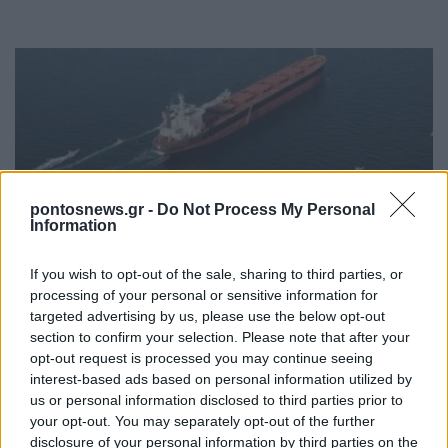
pontosnews.gr -
Do Not Process My Personal
Information
ΚΟΣΜΟΣ
If you wish to opt-out of the sale, sharing to third parties, or
Στενά του Ορμούζ: Ιράν και Ομάν συμφώνησαν
processing of your personal or sensitive information for
στον καθορισμό νέας διαδρομής διέλευσης των
targeted advertising by us, please use the below opt-out
πλοίων
section to confirm your selection. Please note that after your
opt-out request is processed you may continue seeing
5/08/2026 - 9:12μμ
interest-based ads based on personal information utilized by
us or personal information disclosed to third parties prior to
your opt-out. You may separately opt-out of the further
disclosure of your personal information by third parties on the