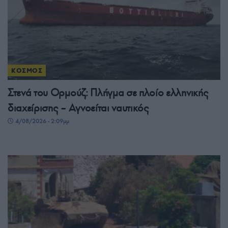
ΚΟΣΜΟΣ
Στενά του Ορμούζ: Πλήγμα σε πλοίο ελληνικής
διαχείρισης – Αγνοείται ναυτικός
4/08/2026 - 2:09μμ