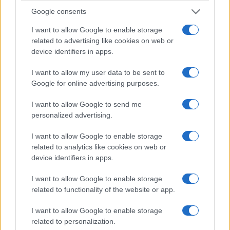
υψηλές θερμοκρασίες του καλοκαιρού
Google consents
20/06/2026 - 5:44μμ
I want to allow Google to enable storage
related to advertising like cookies on web or
device identifiers in apps.
I want to allow my user data to be sent to
Google for online advertising purposes.
I want to allow Google to send me
personalized advertising.
I want to allow Google to enable storage
related to analytics like cookies on web or
ΥΓΕΙΑ
device identifiers in apps.
SOS από τον Ερυθρό Σταυρό για τον
I want to allow Google to enable storage
λαγοκέφαλο: Οδηγός επιβίωσης για τοξικότητα
related to functionality of the website or app.
και δαγκώματα
I want to allow Google to enable storage
16/06/2026 - 12:15μμ
related to personalization.