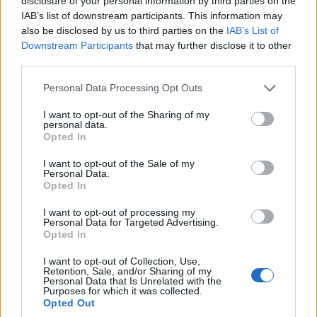
disclosure of your personal information by third parties on the
IAB’s list of downstream participants. This information may
Μελάνωμα: Τα ύποπτα σημάδια που δεν πρέπει να
also be disclosed by us to third parties on the
IAB’s List of
αγνοήσετε – Ποιοι ανήκουν στις ομάδες υψηλού
Downstream Participants
that may further disclose it to other
third parties.
κινδύνου
Please note that this website/app uses one or more Google
22/06/2026 - 7:49μμ
Personal Data Processing Opt Outs
services and may gather and store information including but
not limited to your visit or usage behaviour. You may click to
I want to opt-out of the Sharing of my
personal data.
grant or deny consent to Google and its third-party tags to
Opted In
use your data for below specified purposes in below Google
consent section.
I want to opt-out of the Sale of my
Personal Data.
Opted In
I want to opt-out of processing my
Personal Data for Targeted Advertising.
Opted In
I want to opt-out of Collection, Use,
ΥΓΕΙΑ
Retention, Sale, and/or Sharing of my
Personal Data that Is Unrelated with the
Purposes for which it was collected.
Διατροφή: Πώς επηρεάζουν τις συνήθειές μας οι
Opted Out