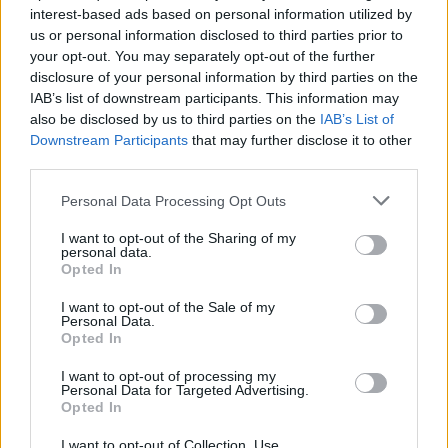
interest-based ads based on personal information utilized by
us or personal information disclosed to third parties prior to
your opt-out. You may separately opt-out of the further
ΠΟΛΙΤΙΚΗ
disclosure of your personal information by third parties on the
IAB’s list of downstream participants. This information may
Μητσοτάκης από Αγαθονήσι: Θα εμποδίσουμε τα
also be disclosed by us to third parties on the
IAB’s List of
άθλια δίκτυα των διακινητών
Downstream Participants
that may further disclose it to other
third parties.
29/07/2026 - 12:36μμ
Please note that this website/app uses one or more Google
Personal Data Processing Opt Outs
services and may gather and store information including but
not limited to your visit or usage behaviour. You may click to
I want to opt-out of the Sharing of my
personal data.
grant or deny consent to Google and its third-party tags to
Opted In
use your data for below specified purposes in below Google
consent section.
I want to opt-out of the Sale of my
Personal Data.
Opted In
I want to opt-out of processing my
Personal Data for Targeted Advertising.
Opted In
ΠΟΛΙΤΙΚΗ
I want to opt-out of Collection, Use,