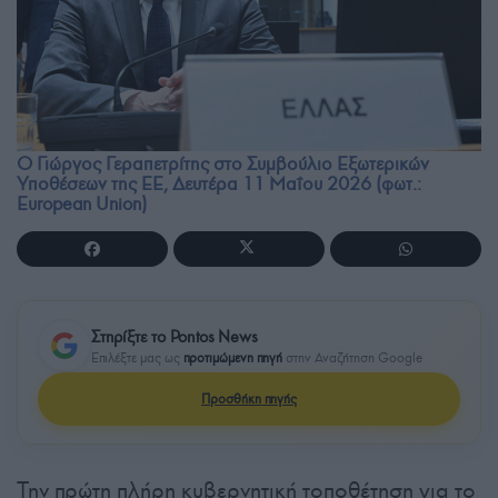
Ο Γιώργος Γεραπετρίτης στο Συμβούλιο Εξωτερικών
Υποθέσεων της ΕΕ, Δευτέρα 11 Μαΐου 2026 (φωτ.:
European Union)
Στηρίξτε το Pontos News
Επιλέξτε μας ως
προτιμώμενη πηγή
στην Αναζήτηση Google
Προσθήκη πηγής
Την πρώτη πλήρη κυβερνητική τοποθέτηση για το