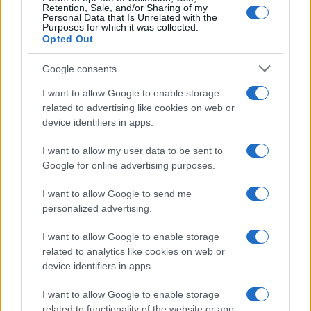
Retention, Sale, and/or Sharing of my
Βουλή: Στην Επιτροπή Δεοντολογίας ο Κυριαζίδης
Personal Data that Is Unrelated with the
Purposes for which it was collected.
– Χαρακτήρισε «ευχή» το «κάνε κανένα παιδί»
Opted Out
28/07/2026 - 9:55μμ
Google consents
I want to allow Google to enable storage
related to advertising like cookies on web or
device identifiers in apps.
I want to allow my user data to be sent to
Google for online advertising purposes.
I want to allow Google to send me
personalized advertising.
ΠΟΛΙΤΙΚΗ
I want to allow Google to enable storage
related to analytics like cookies on web or
Συνταγματική αναθεώρηση: 33 διατάξεις
device identifiers in apps.
εγκρίθηκαν για να προχωρήσει η διαδικασία – Οι
I want to allow Google to enable storage
συσχετισμοί της επόμενης Βουλής θα κρίνουν τις
related to functionality of the website or app.