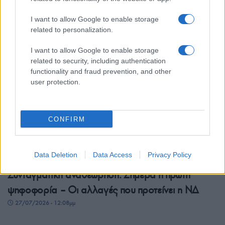
τελικές αλλαγές
I want to allow Google to enable storage
27/07/2026 - 11:14μμ
related to personalization.
I want to allow Google to enable storage
related to security, including authentication
functionality and fraud prevention, and other
user protection.
CONFIRM
ΠΟΛΙΤΙΚΗ
Data Deletion
Data Access
Privacy Policy
Συνταγματική αναθεώρηση: Σήμερα η πρώτη
ψηφοφορία – Οι αλλαγές που προτείνει η ΝΔ
27/07/2026 - 12:08μμ