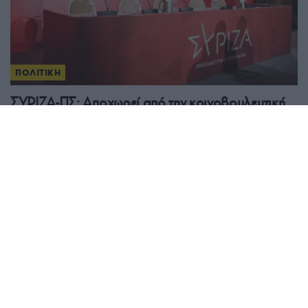
ΠΟΛΙΤΙΚΗ
ΣΥΡΙΖΑ-ΠΣ: Αποχωρεί από την κοινοβουλευτική
ομάδα η Όλγα Γεροβασίλη, παραιτήθηκε ο
Γιάννης Ραγκούσης, εκτός και ο Μιλτιάδης
Ζαμπάρας
17/07/2026 - 10:03πμ