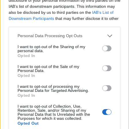
μυστική διπλωματία των Μεγάλων Κομνηνών
disclosure of your personal information by third parties on the
IAB’s list of downstream participants. This information may
10/07/2026 - 9:16πμ
also be disclosed by us to third parties on the
IAB’s List of
Downstream Participants
that may further disclose it to other
third parties.
Please note that this website/app uses one or more Google
Personal Data Processing Opt Outs
services and may gather and store information including but
not limited to your visit or usage behaviour. You may click to
I want to opt-out of the Sharing of my
personal data.
grant or deny consent to Google and its third-party tags to
Opted In
use your data for below specified purposes in below Google
consent section.
I want to opt-out of the Sale of my
Personal Data.
Opted In
ΙΣΤΟΡΙΑ
I want to opt-out of processing my
Personal Data for Targeted Advertising.
Ζωή-Σοφία Παλαιολογίνα: Βυζαντινή πριγκίπισσα
Opted In
και πρώτη τσαρίνα της Ρωσίας
I want to opt-out of Collection, Use,
Retention, Sale, and/or Sharing of my
8/07/2026 - 9:44πμ
Personal Data that Is Unrelated with the
Purposes for which it was collected.
Opted Out