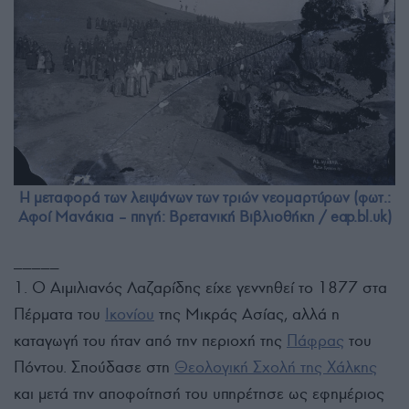
Η μεταφορά των λειψάνων των τριών νεομαρτύρων (φωτ.:
Αφοί Μανάκια – πηγή: Βρετανική Βιβλιοθήκη / eap.bl.uk)
_____
1. Ο Αιμιλιανός Λαζαρίδης είχε γεννηθεί το 1877 στα
Πέρματα του
Ικονίου
της Μικράς Ασίας, αλλά η
καταγωγή του ήταν από την περιοχή της
Πάφρας
του
Πόντου. Σπούδασε στη
Θεολογική Σχολή της Χάλκης
και μετά την αποφοίτησή του υπηρέτησε ως εφημέριος