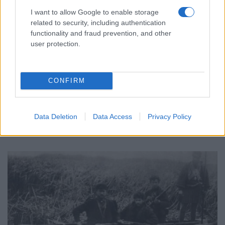
I want to allow Google to enable storage
related to security, including authentication
functionality and fraud prevention, and other
user protection.
ΙΣΤΟΡΙΑ
«Από πού είστε;»: Τα έγγραφα που χρειάζονταν οι
CONFIRM
πρόσφυγες για να ξαναχτίσουν τη ζωή τους στην
Ελλάδα
Data Deletion
Data Access
Privacy Policy
11/06/2026 - 9:55πμ