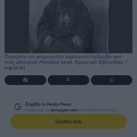
Πορτρέτο του μητροπολίτη Αιμιλιανού Λαζαρίδη από
τους αδελφούς Μανάκια (πηγή: Βρετανική Βιβλιοθήκη /
eap.bl.uk)
Στηρίξτε το Pontos News
Επιλέξτε μας ως
προτιμώμενη πηγή
στην Αναζήτηση Google
Προσθήκη πηγής