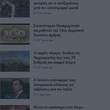
αυτοψίες και οι αποζημιώσεις
μετά την καταστροφική φωτιά
2 λεπτά πριν
Συναπάντεμαν Νεοκρωμνητών
και μαθητών του 14ου Δημοτικού
Σχολείου Δράμας
27 λεπτά πριν
Ο καιρός σήμερα: Άνοδος της
θερμοκρασίας έως τους 39
βαθμούς και ισχυροί άνεμοι
52 λεπτά πριν
Η Ισπανία επαναφέρει τους
συνοριακούς ελέγχους για
ταξιδιώτες από την Ιταλία
9 ώρες πριν
Φωτιά σε κατάστημα στον Άλιμο