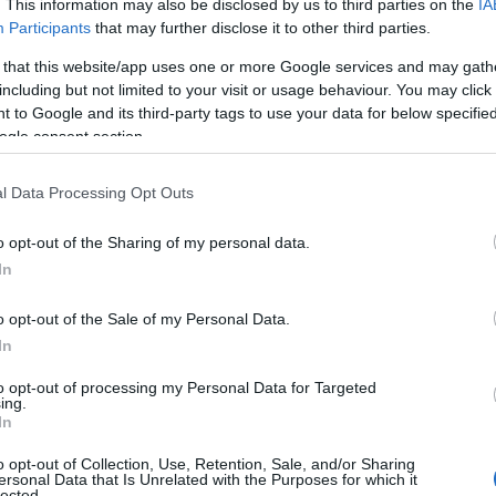
. This information may also be disclosed by us to third parties on the
IA
Participants
that may further disclose it to other third parties.
 that this website/app uses one or more Google services and may gath
including but not limited to your visit or usage behaviour. You may click 
 to Google and its third-party tags to use your data for below specifi
ogle consent section.
ion Song Contest (@eurovision)
l Data Processing Opt Outs
o opt-out of the Sharing of my personal data.
In
o opt-out of the Sale of my Personal Data.
In
Tweet
Send
to opt-out of processing my Personal Data for Targeted
ing.
In
ε μας στο
Google News
o opt-out of Collection, Use, Retention, Sale, and/or Sharing
ersonal Data that Is Unrelated with the Purposes for which it
lected.