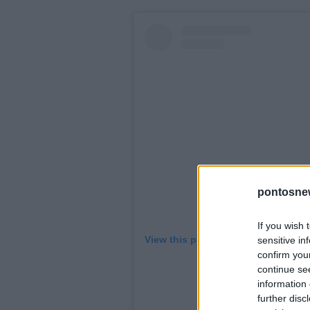
pontosne
If you wish 
View this post on Instagram
sensitive in
confirm you
continue se
information 
further disc