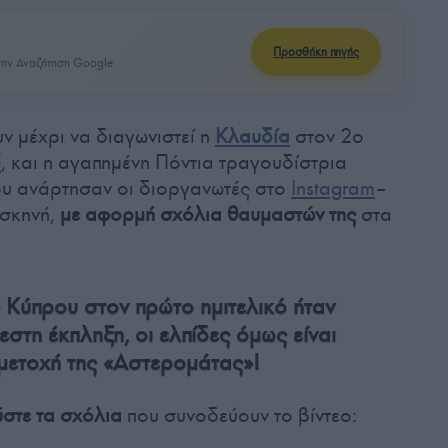
Προσθήκη πηγής
ην Αναζήτηση Google
ν μέχρι να διαγωνιστεί η
Κλαυδία
στον 2ο
5
, και η αγαπημένη Πόντια τραγουδίστρια
ου ανάρτησαν οι διοργανωτές στο
Ιnstagram
–
 σκηνή,
με αφορμή σχόλια θαυμαστών της
στα
 Κύπρου στον πρώτο ημιτελικό ήταν
στη έκπληξη, οι ελπίδες όμως είναι
μμετοχή της «Αστερομάτας»!
στε τα σχόλια
που συνοδεύουν το βίντεο: