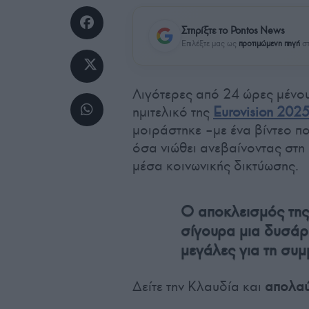
Στηρίξτε το Pontos News
Επιλέξτε μας ως
προτιμώμενη πηγή
στ
Λιγότερες από 24 ώρες μένου
ημιτελικό της
Eurovision 202
μοιράστηκε –με ένα βίντεο π
όσα νιώθει ανεβαίνοντας στη
μέσα κοινωνικής δικτύωσης.
Ο αποκλεισμός της
σίγουρα μια δυσάρε
μεγάλες για τη συ
Δείτε την Κλαυδία και
απολαύ