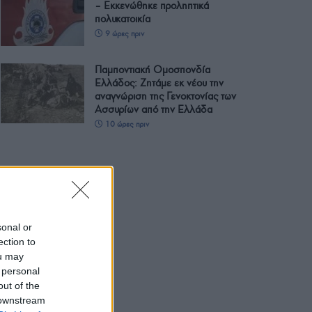
– Εκκενώθηκε προληπτικά
πολυκατοικία
9 ώρες πριν
Παμποντιακή Ομοσπονδία
Ελλάδος: Ζητάμε εκ νέου την
αναγνώριση της Γενοκτονίας των
Ασσυρίων από την Ελλάδα
10 ώρες πριν
sonal or
ection to
ou may
 personal
out of the
 downstream