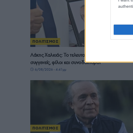
authenti
ΠΟΛΙΤΙΣΜΟΣ
Λάκης Χαλκιάς: Το τελευταίο «αντίο» είπαν σήμερ
συγγενείς, φίλοι και συνοδοιπόροι
6/08/2026 - 4:41μμ
ΠΟΛΙΤΙΣΜΟΣ