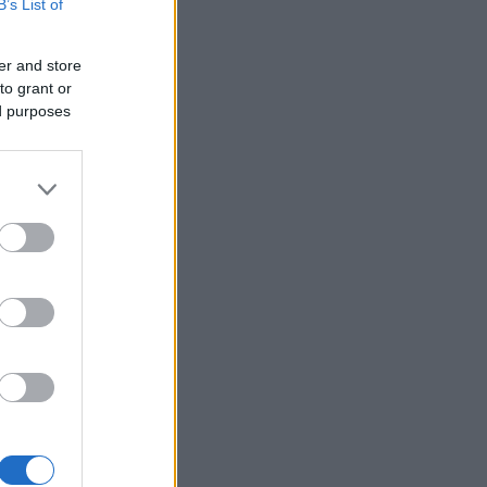
B’s List of
er and store
to grant or
ed purposes