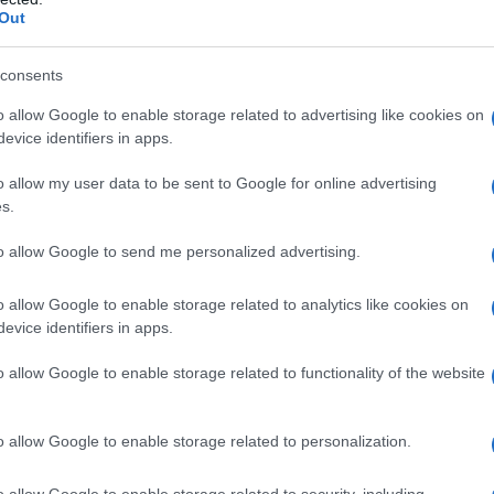
Out
consents
o allow Google to enable storage related to advertising like cookies on
evice identifiers in apps.
o allow my user data to be sent to Google for online advertising
s.
to allow Google to send me personalized advertising.
ΠΟΛΙΤΙΣΜΟΣ
o allow Google to enable storage related to analytics like cookies on
evice identifiers in apps.
Ο Δούναβης υποχώρησε και αποκάλυψε γέφυρα
o allow Google to enable storage related to functionality of the website
υ
1.700 ετών, του Μεγάλου Κωνσταντίνου
6/08/2026 - 9:35μμ
o allow Google to enable storage related to personalization.
o allow Google to enable storage related to security, including