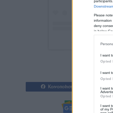
participants
Downstream 
Please note
information 
deny consent
in below Go
A post shared by Eurovis
Persona
I want t
Opted 
I want t
Opted 
Κοινοποίηση
I want 
Advertis
Opted 
Ακολουθήστ
I want t
of my P
was col