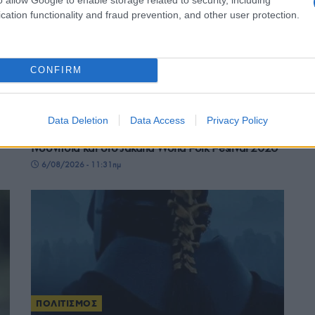
cation functionality and fraud prevention, and other user protection.
CONFIRM
ΠΟΛΙΤΙΣΜΟΣ
Data Deletion
Data Access
Privacy Policy
α
Λύκειο Ελληνίδων Ξάνθης: Από τη Θράκη στην
Ινδονησία και στο Jakarta World Folk Festival 2026
6/08/2026 - 11:31πμ
ΠΟΛΙΤΙΣΜΟΣ