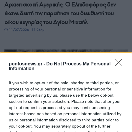
Αρχιεπισκοπή Αμερικής: Ο Ελπιδοφόρος δεν
έκανε δεκτή την παραίτηση του διευθυντή του
οίκου ευγηρίας του Αγίου Μιχαήλ
11/07/2026 - 11:26πμ
pontosnews.gr -
Do Not Process My Personal
Information
If you wish to opt-out of the sale, sharing to third parties, or
processing of your personal or sensitive information for
targeted advertising by us, please use the below opt-out
section to confirm your selection. Please note that after your
ΠΙΣΤΗ
opt-out request is processed you may continue seeing
interest-based ads based on personal information utilized by
Παναγία Σουμελά: Ο μητροπολίτης Νεαπόλεως
us or personal information disclosed to third parties prior to
Βαρνάβας θα προεξάρχει της λειτουργίας στα
your opt-out. You may separately opt-out of the further