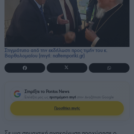
Στιγμιότυπο από την εκδήλωση προς τιμήν του κ.
Βαρθολομαίου (πηγή: naftemporiki.gr)
Στηρίξτε το Pontos News
Επιλέξτε μας ως
προτιμώμενη πηγή
στην Αναζήτηση Google
Προσθήκη πηγής
Σε μια σημαντική ανακοίνωση προχώρησε ο