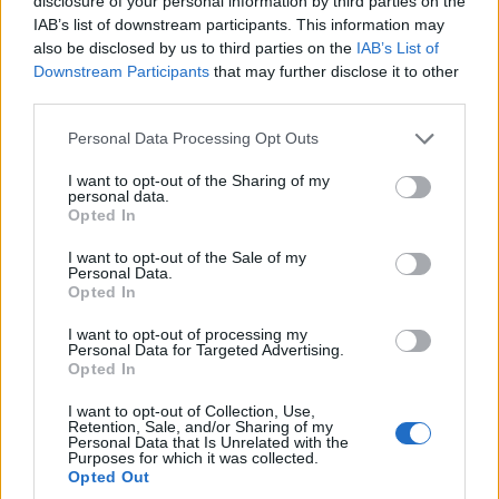
disclosure of your personal information by third parties on the
Εννιάμερα
IAB’s list of downstream participants. This information may
8/07/2026 - 3:59μμ
also be disclosed by us to third parties on the
IAB’s List of
Downstream Participants
that may further disclose it to other
third parties.
Please note that this website/app uses one or more Google
Personal Data Processing Opt Outs
services and may gather and store information including but
not limited to your visit or usage behaviour. You may click to
I want to opt-out of the Sharing of my
personal data.
grant or deny consent to Google and its third-party tags to
Opted In
use your data for below specified purposes in below Google
consent section.
I want to opt-out of the Sale of my
Personal Data.
Opted In
ΠΙΣΤΗ
I want to opt-out of processing my
Personal Data for Targeted Advertising.
Opted In
Αγία Κυριακή στον Βόσπορο: Τα δύο αγιάσματα
της Μητρόπολης Δέρκων που κρατούν ζωντανή τη
I want to opt-out of Collection, Use,
Retention, Sale, and/or Sharing of my
μνήμη της Πόλης
Personal Data that Is Unrelated with the
Purposes for which it was collected.
Opted Out
8/07/2026 - 12:09μμ