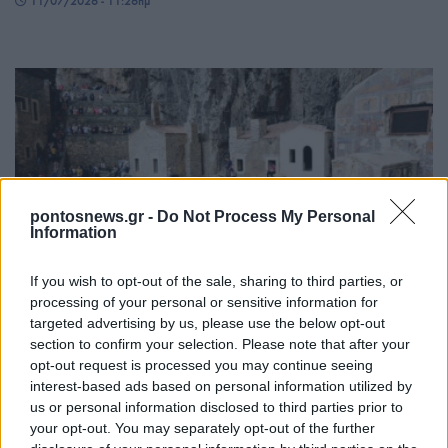
11/07/2026 - 11:26πμ
pontosnews.gr -
Do Not Process My Personal
Information
ΠΙΣΤΗ
If you wish to opt-out of the sale, sharing to third parties, or
Παναγία Σουμελά: Ο μητροπολίτης Νεαπόλεως
processing of your personal or sensitive information for
targeted advertising by us, please use the below opt-out
Βαρνάβας θα προεξάρχει της λειτουργίας στα
section to confirm your selection. Please note that after your
Εννιάμερα
opt-out request is processed you may continue seeing
interest-based ads based on personal information utilized by
8/07/2026 - 3:59μμ
us or personal information disclosed to third parties prior to
your opt-out. You may separately opt-out of the further