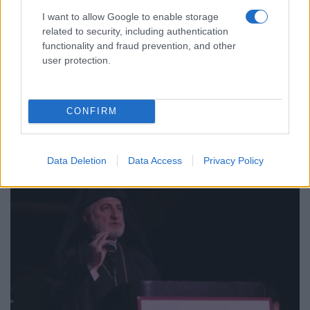
I want to allow Google to enable storage
related to security, including authentication
functionality and fraud prevention, and other
ΠΙΣΤΗ
user protection.
Παναγία Σουμελά: Αρχιερατικό συλλείτουργο και
συνεδρίαση του «Κοινού των Ποντίων» με μήνυμα
CONFIRM
ενότητας
5/07/2026 - 11:36μμ
Data Deletion
Data Access
Privacy Policy