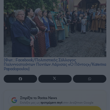
(Φωτ.: Facebook/Πολιτιστικός Σύλλογος
Παλιννοστούντων Ποντίων Λάρισας «Ο Πόντος»/Katerina
Papadopoulou)
Στηρίξτε το Pontos News
Επιλέξτε μας ως
προτιμώμενη πηγή
στην Αναζήτηση Google