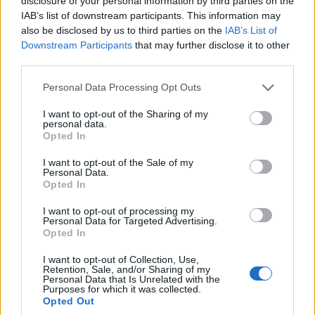
disclosure of your personal information by third parties on the
IAB’s list of downstream participants. This information may
also be disclosed by us to third parties on the
IAB’s List of
Downstream Participants
that may further disclose it to other
third parties.
Please note that this website/app uses one or more Google
Personal Data Processing Opt Outs
services and may gather and store information including but
not limited to your visit or usage behaviour. You may click to
I want to opt-out of the Sharing of my
personal data.
grant or deny consent to Google and its third-party tags to
Opted In
ΠΙΣΤΗ
use your data for below specified purposes in below Google
consent section.
I want to opt-out of the Sale of my
Αγία Κυριακή στον Βόσπορο: Τα δύο αγιάσματα
Personal Data.
Opted In
της Μητρόπολης Δέρκων που κρατούν ζωντανή τη
μνήμη της Πόλης
I want to opt-out of processing my
Personal Data for Targeted Advertising.
8/07/2026 - 12:09μμ
Opted In
I want to opt-out of Collection, Use,
Retention, Sale, and/or Sharing of my
Personal Data that Is Unrelated with the
Purposes for which it was collected.
Opted Out