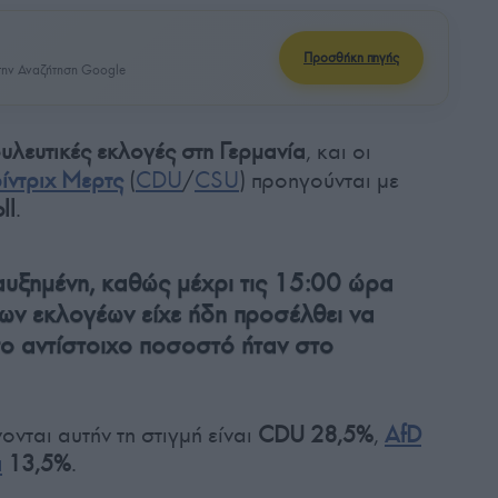
Προσθήκη πηγής
ην Αναζήτηση Google
υλευτικές εκλογές στη Γερμανία
, και οι
ίντριχ Μερτς
(
CDU
/
CSU
) προηγούνται με
ll
.
αυξημένη, καθώς μέχρι τις 15:00 ώρα
ων εκλογέων είχε ήδη προσέλθει να
το αντίστοιχο ποσοστό ήταν στο
ται αυτήν τη στιγμή είναι
CDU
28,5%
,
AfD
ι
13,5%
.