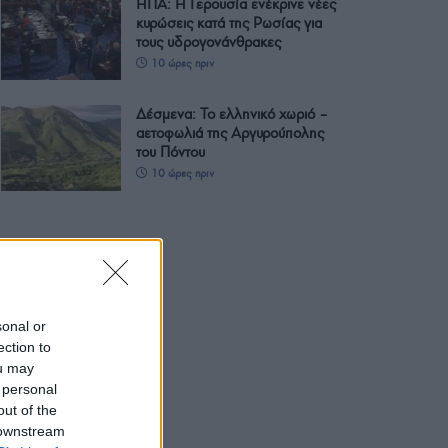
ΗΠΑ: Η Γερουσία ενέκρινε νέες
κυρώσεις κατά της Ρωσίας για
τους υδρογονάνθρακες
10 ώρες πριν
Δέσμενα: Το ελληνικό χωριό –
αετοφωλιά της Αργυρούπολης
του Πόντου
10 ώρες πριν
sonal or
ection to
ou may
 personal
out of the
 downstream