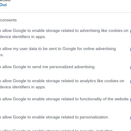
και τη γιαγιά του πριν ανοίξει πυρ στο σχολείο του ο
Out
14χρονος
7/08/2026 - 3:26μμ
consents
o allow Google to enable storage related to advertising like cookies on
evice identifiers in apps.
o allow my user data to be sent to Google for online advertising
s.
to allow Google to send me personalized advertising.
ΚΟΣΜΟΣ
o allow Google to enable storage related to analytics like cookies on
evice identifiers in apps.
Υεμένη: Οι Χούθι ξανανοίγουν το μέτωπο – 58
νεκροί στη φονικότερη επίθεση από το 2022
o allow Google to enable storage related to functionality of the website
6/08/2026 - 11:55μμ
o allow Google to enable storage related to personalization.
o allow Google to enable storage related to security, including