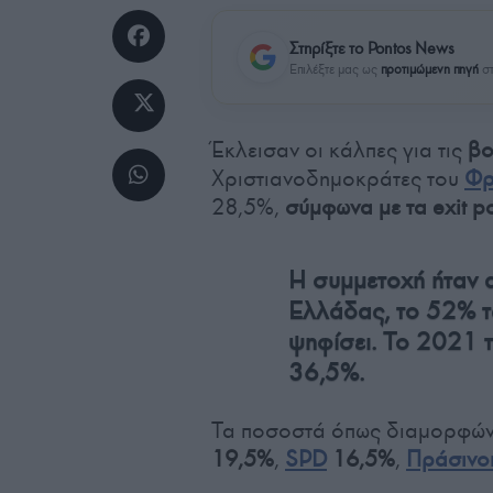
Στηρίξτε το Pontos News
Επιλέξτε μας ως
προτιμώμενη πηγή
στ
Έκλεισαν οι κάλπες για τις
βο
Χριστιανοδημοκράτες του
Φρ
28,5%,
σύμφωνα με τα exit po
Η συμμετοχή ήταν 
Ελλάδας, το 52% τ
ψηφίσει. Το 2021 
36,5%.
Τα ποσοστά όπως διαμορφώνον
19,5%
,
SPD
16,5%
,
Πράσινο