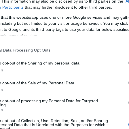
. This information may also be disclosed by us to third parties on the
IA
Participants
that may further disclose it to other third parties.
 that this website/app uses one or more Google services and may gath
including but not limited to your visit or usage behaviour. You may click 
ΚΟΣΜΟΣ
 to Google and its third-party tags to use your data for below specifi
ogle consent section.
ς
ΗΠΑ: Η Γερουσία ενέκρινε νέες κυρώσεις κατά της
Ρωσίας για τους υδρογονάνθρακες
l Data Processing Opt Outs
7/08/2026 - 10:11μμ
o opt-out of the Sharing of my personal data.
In
o opt-out of the Sale of my Personal Data.
In
to opt-out of processing my Personal Data for Targeted
ing.
In
ΚΟΣΜΟΣ
o opt-out of Collection, Use, Retention, Sale, and/or Sharing
Πυροβολισμοί στην Ταϊλάνδη: Σκότωσε τον παππού
ersonal Data that Is Unrelated with the Purposes for which it
lected.