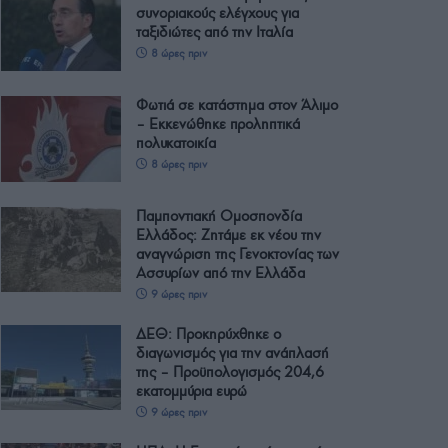
συνοριακούς ελέγχους για
ταξιδιώτες από την Ιταλία
8 ώρες πριν
Φωτιά σε κατάστημα στον Άλιμο
– Εκκενώθηκε προληπτικά
πολυκατοικία
8 ώρες πριν
Παμποντιακή Ομοσπονδία
Ελλάδος: Ζητάμε εκ νέου την
αναγνώριση της Γενοκτονίας των
Ασσυρίων από την Ελλάδα
9 ώρες πριν
ΔΕΘ: Προκηρύχθηκε ο
διαγωνισμός για την ανάπλασή
της – Προϋπολογισμός 204,6
εκατομμύρια ευρώ
9 ώρες πριν