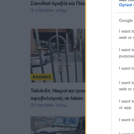
Σαουδική Αραβία και Πακιστάν
Opted 
7/08/2026 - 4:22μμ
Google 
I want t
web or d
I want t
purpose
I want 
ΚΟΣΜΟΣ
I want t
web or d
Ταϊλάνδη: Νεκροί και τραυματίες από
πυροβολισμούς σε λύκειο
I want t
7/08/2026 - 9:32πμ
or app.
I want t
I want t