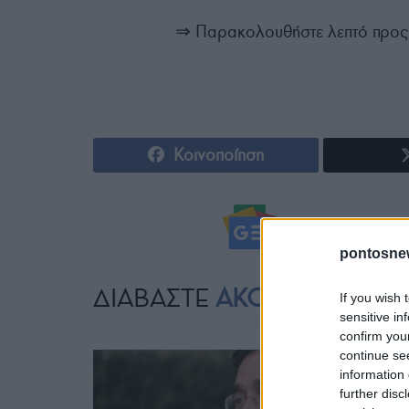
⇒ Παρακολουθήστε λεπτό προς λ
Κοινοποίηση
Ακολουθήστ
pontosne
ΔΙΑΒΑΣΤΕ
ΑΚΟΜΗ
If you wish 
sensitive in
confirm you
continue se
information 
further disc