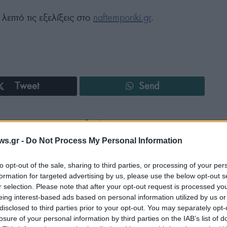
επτό τις εξελίξεις στο
naftemporiki.gr
.
Tweet
Send
ε μας στο
Google News
ws.gr -
Do Not Process My Personal Information
to opt-out of the sale, sharing to third parties, or processing of your per
formation for targeted advertising by us, please use the below opt-out s
r selection. Please note that after your opt-out request is processed y
eing interest-based ads based on personal information utilized by us or
disclosed to third parties prior to your opt-out. You may separately opt-
losure of your personal information by third parties on the IAB’s list of