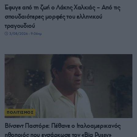
Έφυγε από τη ζωή ο Λάκης Χαλκιάς – Από τις
σπουδαιότερες μορφές του ελληνικού
τραγουδιού
3/08/2026 - 9:06πμ
ΠΟΛΙΤΙΣΜΟΣ
Βίνσεντ Παστόρε: Πέθανε ο Ιταλοαμερικανός
ηθοποιός που ενσάρκωσε τον «Big Pussy»