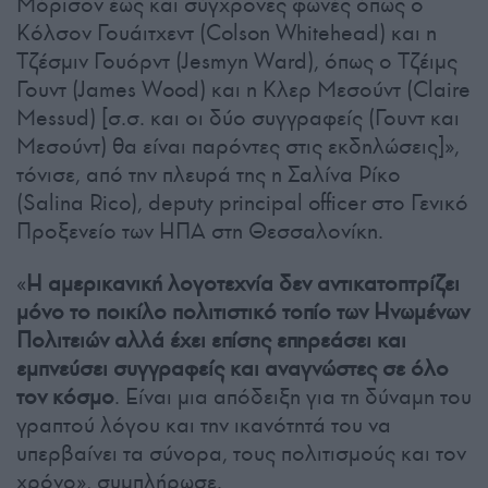
Μόρισον έως και σύγχρονες φωνές όπως ο
Κόλσον Γουάιτχεντ (Colson Whitehead) και η
Τζέσμιν Γουόρντ (Jesmyn Ward), όπως ο Τζέιμς
Γουντ (James Wood) και η Κλερ Μεσούντ (Claire
Messud) [σ.σ. και οι δύο συγγραφείς (Γουντ και
Μεσούντ) θα είναι παρόντες στις εκδηλώσεις]»,
τόνισε, από την πλευρά της η Σαλίνα Ρίκο
(Salina Rico), deputy principal officer στο Γενικό
Προξενείο των ΗΠΑ στη Θεσσαλονίκη.
«
Η αμερικανική λογοτεχνία δεν αντικατοπτρίζει
μόνο το ποικίλο πολιτιστικό τοπίο των Ηνωμένων
Πολιτειών αλλά έχει επίσης επηρεάσει και
εμπνεύσει συγγραφείς και αναγνώστες σε όλο
τον κόσμο
. Είναι μια απόδειξη για τη δύναμη του
γραπτού λόγου και την ικανότητά του να
υπερβαίνει τα σύνορα, τους πολιτισμούς και τον
χρόνο», συμπλήρωσε.