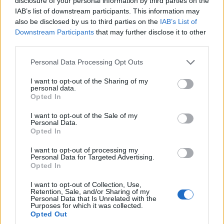
disclosure of your personal information by third parties on the
IAB’s list of downstream participants. This information may
also be disclosed by us to third parties on the
IAB’s List of
Downstream Participants
that may further disclose it to other
third parties.
ΠΟΛΙΤΙΣΜΟΣ
Please note that this website/app uses one or more Google
Personal Data Processing Opt Outs
services and may gather and store information including but
Λύκειο Ελληνίδων Ξάνθης: Από τη Θράκη στην
not limited to your visit or usage behaviour. You may click to
I want to opt-out of the Sharing of my
personal data.
Ινδονησία και στο Jakarta World Folk Festival
grant or deny consent to Google and its third-party tags to
Opted In
use your data for below specified purposes in below Google
2026
consent section.
I want to opt-out of the Sale of my
6/08/2026 - 11:31πμ
Personal Data.
Opted In
I want to opt-out of processing my
Personal Data for Targeted Advertising.
Opted In
I want to opt-out of Collection, Use,
Retention, Sale, and/or Sharing of my
Personal Data that Is Unrelated with the
Purposes for which it was collected.
Opted Out