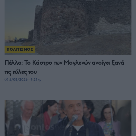
ΠΟΛΙΤΙΣΜΟΣ
Πέλλα: Το Κάστρο των Μογλενών ανοίγει ξανά
τις πύλες του
4/08/2026 - 9:21πμ