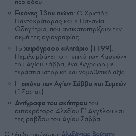
περιόδου
Εικόνες 13ου αιώνα
: Ο Χριστός
Παντοκράτορας και η Παναγία
Οδηγήτρια, που αντικατοπτρίζουν την
ακμή της αγιογραφίας
Το
χειρόγραφο ειλητάριο (1199)
:
Περιλαμβάνει το «Τυπικό των Καρυών»
του Αγίου Σάββα, ένα έγγραφο με
τεράστια ιστορική και νομοθετική αξία
Η
εικόνα των Αγίων Σάββα και Συμεών
(17ος αι.)
Αντίγραφα του σκήπτρου
του
αυτοκράτορα Αλεξίου Γ’ Αγγέλου και
της ράβδου του Αγίου Σάββα.
Ο Σέρβος πρόεδρος
Αλεξάνταρ Βούτσιτς