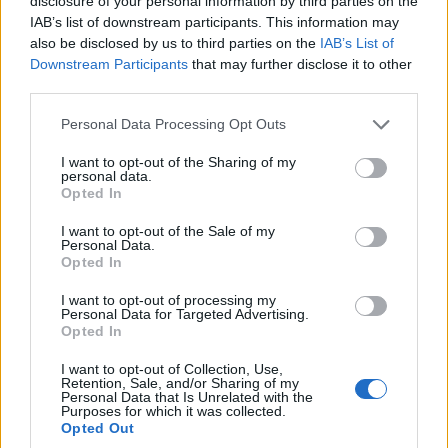
disclosure of your personal information by third parties on the
IAB’s list of downstream participants. This information may
Πέλλα: Το Κάστρο των Μογλενών ανοίγει ξανά
also be disclosed by us to third parties on the
IAB’s List of
τις πύλες του
Downstream Participants
that may further disclose it to other
4/08/2026 - 9:21πμ
third parties.
Please note that this website/app uses one or more Google
Personal Data Processing Opt Outs
services and may gather and store information including but
not limited to your visit or usage behaviour. You may click to
I want to opt-out of the Sharing of my
personal data.
grant or deny consent to Google and its third-party tags to
Opted In
use your data for below specified purposes in below Google
consent section.
I want to opt-out of the Sale of my
Personal Data.
Opted In
I want to opt-out of processing my
Personal Data for Targeted Advertising.
Opted In
ΠΟΛΙΤΙΣΜΟΣ
I want to opt-out of Collection, Use,
Λάκης Χαλκιάς: Όταν ξεσήκωνε τη Βαρβάκειο
Retention, Sale, and/or Sharing of my
Personal Data that Is Unrelated with the
αγορά, την Τσικνοπέμπτη του 2016
Purposes for which it was collected.
Opted Out
3/08/2026 - 2:18μμ