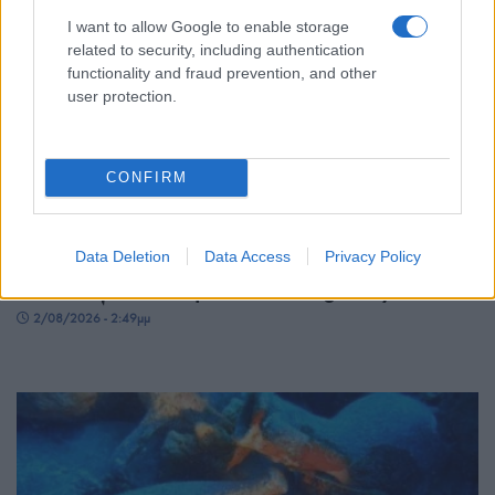
I want to allow Google to enable storage
related to security, including authentication
functionality and fraud prevention, and other
user protection.
CONFIRM
ΠΟΛΙΤΙΣΜΟΣ
Βίνσεντ Παστόρε: Πέθανε ο Ιταλοαμερικανός
Data Deletion
Data Access
Privacy Policy
ηθοποιός που ενσάρκωσε τον «Big Pussy»
2/08/2026 - 2:49μμ