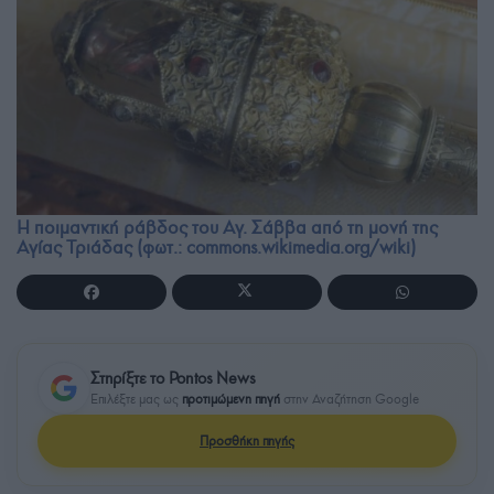
Η ποιμαντική ράβδος του Αγ. Σάββα από τη μονή της
Αγίας Τριάδας (φωτ.: commons.wikimedia.org/wiki)
Στηρίξτε το Pontos News
Επιλέξτε μας ως
προτιμώμενη πηγή
στην Αναζήτηση Google
Προσθήκη πηγής