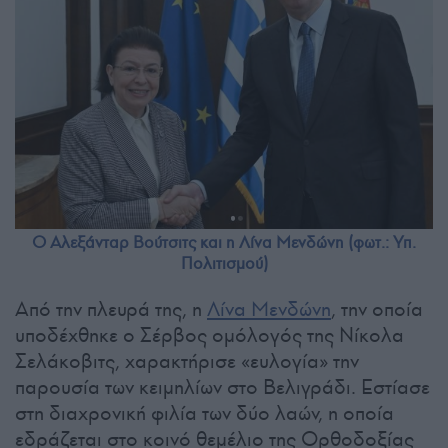
Ο Αλεξάνταρ Βούτσιτς και η Λίνα Μενδώνη (φωτ.: Υπ.
Πολιτισμού)
Από την πλευρά της, η
Λίνα Μενδώνη
, την οποία
υποδέχθηκε ο Σέρβος ομόλογός της Νίκολα
Σελάκοβιτς, χαρακτήρισε «ευλογία» την
παρουσία των κειμηλίων στο Βελιγράδι. Εστίασε
στη διαχρονική φιλία των δύο λαών, η οποία
εδράζεται στο κοινό θεμέλιο της Ορθοδοξίας