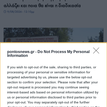
αλλάζει και ποια θα είναι η διαδικασία
9/08/2026 - 12:10μμ
pontosnews.gr -
Do Not Process My Personal
Information
If you wish to opt-out of the sale, sharing to third parties, or
processing of your personal or sensitive information for
ΕΛΛΑΔΑ
targeted advertising by us, please use the below opt-out
section to confirm your selection. Please note that after your
Η χώρα σε «πυριτιδαποθήκη» για τρεις ημέρες:
opt-out request is processed you may continue seeing
39άρια, ριπές 9 μποφόρ και Red Code
interest-based ads based on personal information utilized by
us or personal information disclosed to third parties prior to
9/08/2026 - 9:21πμ
your opt-out. You may separately opt-out of the further