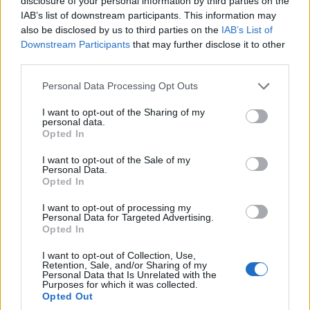
disclosure of your personal information by third parties on the
IAB’s list of downstream participants. This information may
also be disclosed by us to third parties on the
IAB’s List of
Downstream Participants
that may further disclose it to other
third parties.
Please note that this website/app uses one or more Google
Personal Data Processing Opt Outs
services and may gather and store information including but
not limited to your visit or usage behaviour. You may click to
I want to opt-out of the Sharing of my
personal data.
grant or deny consent to Google and its third-party tags to
Opted In
use your data for below specified purposes in below Google
ΕΛΛΑΔΑ
consent section.
I want to opt-out of the Sale of my
Personal Data.
Αθηνών-Σουνίου: ΙΧ συγκρούστηκε με μηχανή της
Opted In
ΔΙΑΣ – Τραυματίστηκαν δύο αστυνομικοί
I want to opt-out of processing my
Personal Data for Targeted Advertising.
9/08/2026 - 8:33πμ
Opted In
I want to opt-out of Collection, Use,
Retention, Sale, and/or Sharing of my
Personal Data that Is Unrelated with the
Purposes for which it was collected.
Opted Out