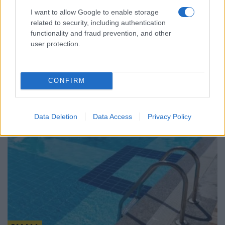
I want to allow Google to enable storage
related to security, including authentication
ΕΛΛΑΔΑ
functionality and fraud prevention, and other
user protection.
Κίνδυνος πυρκαγιάς: Κλειστός ο λόφος
Φινόπουλου από σήμερα τα μεσάνυχτα – Η
CONFIRM
έκκληση του Δήμου Αθηναίων
8/08/2026 - 8:54μμ
Data Deletion
Data Access
Privacy Policy