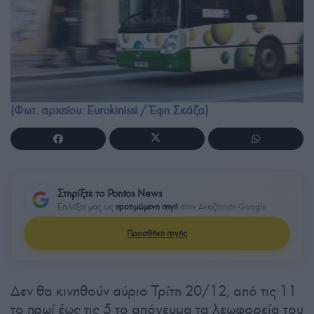
(Φωτ. αρχείου: Eurokinissi / Έφη Σκάζα)
Στηρίξτε το Pontos News
Επιλέξτε μας ως
προτιμώμενη πηγή
στην Αναζήτηση Google
Προσθήκη πηγής
Δεν θα κινηθούν αύριο Τρίτη 20/12, από τις 11
το πρωί έως τις 5 το απόγευμα τα λεωφορεία του