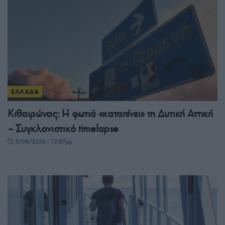
ΕΛΛΑΔΑ
Κιθαιρώνας: Η φωτιά «καταπίνει» τη Δυτική Αττική
– Συγκλονιστικό timelapse
5/08/2026 - 12:07μμ