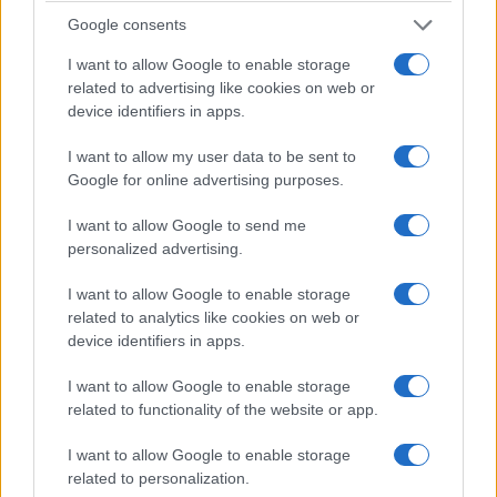
Google consents
ΕΛΛΑΔΑ
I want to allow Google to enable storage
related to advertising like cookies on web or
Υπόθεση Μarfin: Στην Ελλάδα φτάνει η 46χρονη
device identifiers in apps.
που είχε συλληφθεί στο Λονδίνο
I want to allow my user data to be sent to
6/08/2026 - 9:30πμ
Google for online advertising purposes.
I want to allow Google to send me
personalized advertising.
I want to allow Google to enable storage
related to analytics like cookies on web or
device identifiers in apps.
I want to allow Google to enable storage
related to functionality of the website or app.
ΕΛΛΑΔΑ
I want to allow Google to enable storage
related to personalization.
Καιρός: Τοπικά στους 38°C η θερμοκρασία –