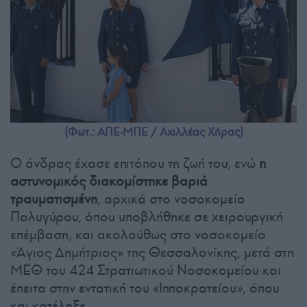
(Φωτ.: ΑΠΕ-ΜΠΕ / Αχιλλέας Χήρας)
Ο άνδρας έχασε επιτόπου τη ζωή του, ενώ
η
αστυνομικός διακομίστηκε βαριά
τραυματισμένη
, αρχικά στο νοσοκομείο
Πολυγύρου, όπου υποβλήθηκε σε χειρουργική
επέμβαση, και ακολούθως στο νοσοκομείο
«Άγιος Δημήτριος» της Θεσσαλονίκης, μετά στη
ΜΕΘ του 424 Στρατιωτικού Νοσοκομείου και
έπειτα στην εντατική του «Ιπποκρατείου», όπου
και κατέληξε.