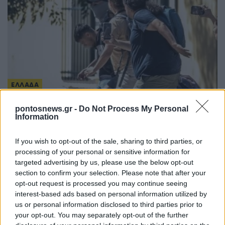
ΕΛΛΑΔΑ
Προφυλακιστέος ο 26χρονος Αφγανός που
pontosnews.gr -
Do Not Process My Personal
Information
κατηγορείται για τον φόνο της 38χρονης
Βρετανίδας στην Κυψέλη
If you wish to opt-out of the sale, sharing to third parties, or
6/08/2026 - 3:08μμ
processing of your personal or sensitive information for
targeted advertising by us, please use the below opt-out
section to confirm your selection. Please note that after your
opt-out request is processed you may continue seeing
interest-based ads based on personal information utilized by
us or personal information disclosed to third parties prior to
your opt-out. You may separately opt-out of the further