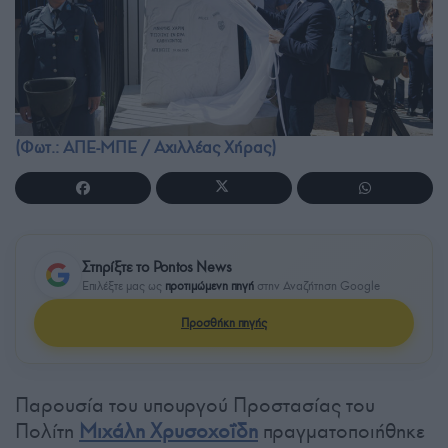
(Φωτ.: ΑΠΕ-ΜΠΕ / Αχιλλέας Χήρας)
Στηρίξτε το Pontos News
Επιλέξτε μας ως
προτιμώμενη πηγή
στην Αναζήτηση Google
Προσθήκη πηγής
Παρουσία του υπουργού Προστασίας του
Πολίτη
Μιχάλη Χρυσοχοΐδη
πραγματοποιήθηκε