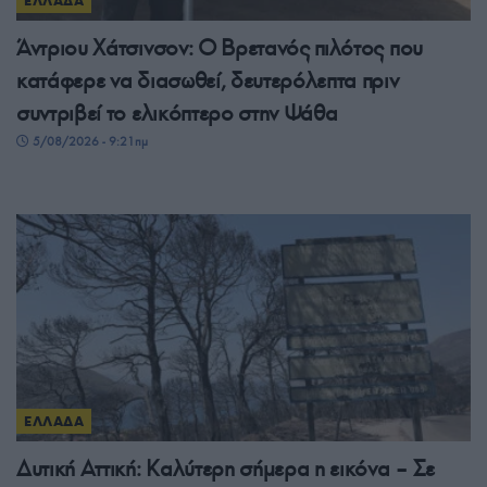
ΕΛΛΑΔΑ
Άντριου Χάτσινσον: Ο Βρετανός πιλότος που
κατάφερε να διασωθεί, δευτερόλεπτα πριν
συντριβεί το ελικόπτερο στην Ψάθα
5/08/2026 - 9:21πμ
ΕΛΛΑΔΑ
Δυτική Αττική: Καλύτερη σήμερα η εικόνα – Σε