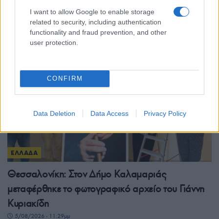
I want to allow Google to enable storage
Βοριάδες έως και 7 μποφόρ πρόσκαιρα
related to security, including authentication
6/08/2026 - 8:08πμ
functionality and fraud prevention, and other
user protection.
CONFIRM
Data Deletion
Data Access
Privacy Policy
ΕΛΛΑΔΑ
Θεσσαλονίκη: Στον Δήμο Καλαμαριάς
μεταφέρθηκε το φωτογραφικό αρχείο του Γιάννη
Κυριακίδη
5/08/2026 - 11:29μμ