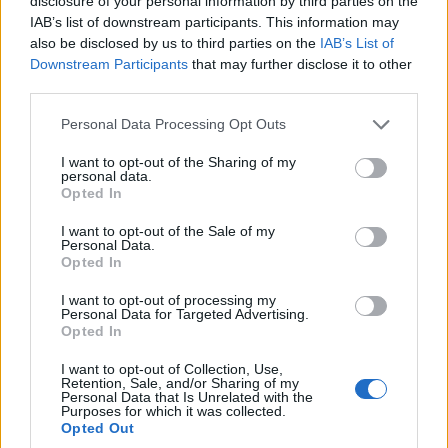
disclosure of your personal information by third parties on the
IAB’s list of downstream participants. This information may
also be disclosed by us to third parties on the
IAB’s List of
Downstream Participants
that may further disclose it to other
third parties.
ΕΛΛΑΔΑ
Please note that this website/app uses one or more Google
Personal Data Processing Opt Outs
services and may gather and store information including but
Ιός Δυτικού Νείλου: 65 κρούσματα έως σήμερα
not limited to your visit or usage behaviour. You may click to
I want to opt-out of the Sharing of my
personal data.
στην Ελλάδα – Έξι θάνατοι και 23 νέα
grant or deny consent to Google and its third-party tags to
Opted In
use your data for below specified purposes in below Google
περιστατικά
consent section.
I want to opt-out of the Sale of my
6/08/2026 - 9:54πμ
Personal Data.
Opted In
I want to opt-out of processing my
Personal Data for Targeted Advertising.
Opted In
I want to opt-out of Collection, Use,
Retention, Sale, and/or Sharing of my
Personal Data that Is Unrelated with the
Purposes for which it was collected.
Opted Out