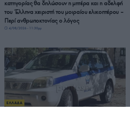
κατηγορίας θα δηλώσουν η μητέρα και η αδελφή
του Έλληνα χειριστή του μοιραίου ελικοπτέρου –
Περί ανθρωποκτονίας ο λόγος
4/08/2026 - 11:30μμ
ΕΛΛΑΔΑ
Φρίκη στον Μυστρά: 55χρονος έκρυβε χρόνια σε
καταψύκτη τη σορό του πατέρα του για να