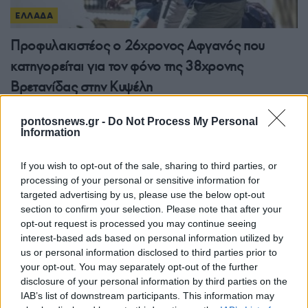
ΕΛΛΑΔΑ
Προφυλακιστέος ο 26χρονος Αφγανός που
κατηγορείται για τον φόνο της 38χρονης
Βρετανίδας στην Κυψέλη
6/08/2026 - 3:08μμ
pontosnews.gr -
Do Not Process My Personal
Information
If you wish to opt-out of the sale, sharing to third parties, or
processing of your personal or sensitive information for
targeted advertising by us, please use the below opt-out
section to confirm your selection. Please note that after your
opt-out request is processed you may continue seeing
interest-based ads based on personal information utilized by
us or personal information disclosed to third parties prior to
your opt-out. You may separately opt-out of the further
disclosure of your personal information by third parties on the
ΕΛΛΑΔΑ
IAB’s list of downstream participants. This information may