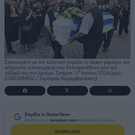
Σκεπασμένο με την ελληνική σημαία το λευκό φέρετρο της
45χρονης αστυνομικού που δολοφονήθηκε από τον
σύζυγό της στη Δράμα. Τετάρτη 17 Ιουνίου 2026 (φωτ.:
EUROKINISSI / Σεραφείμ Καραμβαλάσης)
Στηρίξτε το Pontos News
Επιλέξτε μας ως
προτιμώμενη πηγή
στην Αναζήτηση Google
Προσθήκη πηγής