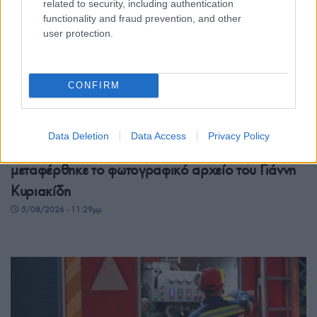
related to security, including authentication
functionality and fraud prevention, and other
user protection.
CONFIRM
ΕΛΛΑΔΑ
Data Deletion
Data Access
Privacy Policy
Θεσσαλονίκη: Στον Δήμο Καλαμαριάς
μεταφέρθηκε το φωτογραφικό αρχείο του Γιάννη
Κυριακίδη
5/08/2026 - 11:29μμ