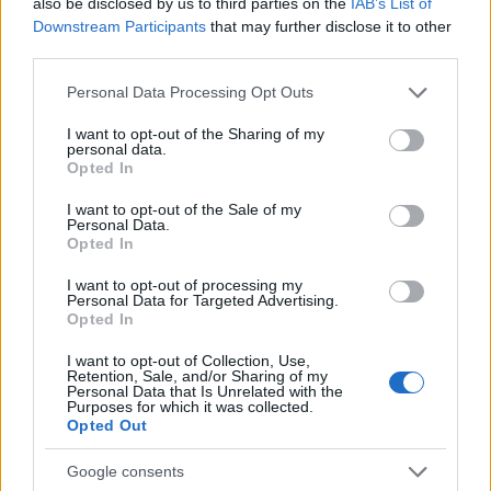
Ιός Δυτικού Νείλου: 65 κρούσματα έως σήμερα
also be disclosed by us to third parties on the
IAB’s List of
Downstream Participants
that may further disclose it to other
στην Ελλάδα – Έξι θάνατοι και 23 νέα
third parties.
περιστατικά
Please note that this website/app uses one or more Google
Personal Data Processing Opt Outs
6/08/2026 - 9:54πμ
services and may gather and store information including but
not limited to your visit or usage behaviour. You may click to
I want to opt-out of the Sharing of my
personal data.
grant or deny consent to Google and its third-party tags to
Opted In
use your data for below specified purposes in below Google
consent section.
I want to opt-out of the Sale of my
Personal Data.
Opted In
I want to opt-out of processing my
Personal Data for Targeted Advertising.
Opted In
I want to opt-out of Collection, Use,
Retention, Sale, and/or Sharing of my
ΕΛΛΑΔΑ
Personal Data that Is Unrelated with the
Purposes for which it was collected.
Υπόθεση Μarfin: Στην Ελλάδα φτάνει η 46χρονη
Opted Out
που είχε συλληφθεί στο Λονδίνο
Google consents
6/08/2026 - 9:30πμ