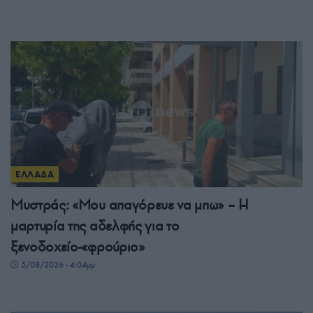
ΕΛΛΑΔΑ
Μυστράς: «Μου απαγόρευε να μπω» – Η
μαρτυρία της αδελφής για το
ξενοδοχείο-«φρούριο»
5/08/2026 - 4:04μμ