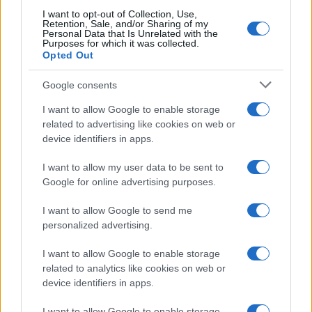
I want to opt-out of Collection, Use,
Retention, Sale, and/or Sharing of my
Personal Data that Is Unrelated with the
Purposes for which it was collected.
Opted Out
Google consents
ΕΛΛΑΔΑ
I want to allow Google to enable storage
Λυκαβηττός: Σε 57χρονη Ελληνίδα ανήκει η
related to advertising like cookies on web or
device identifiers in apps.
σορός που βρέθηκε σε σπηλιά
8/08/2026 - 4:29μμ
I want to allow my user data to be sent to
Google for online advertising purposes.
I want to allow Google to send me
personalized advertising.
I want to allow Google to enable storage
related to analytics like cookies on web or
device identifiers in apps.
I want to allow Google to enable storage