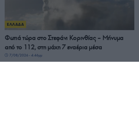
ΕΛΛΑΔΑ
Φωτιά τώρα στο Στεφάνι Κορινθίας – Μήνυμα
από το 112, στη μάχη 7 εναέρια μέσα
7/08/2026 - 4:46μμ
ΕΛΛΑΔΑ