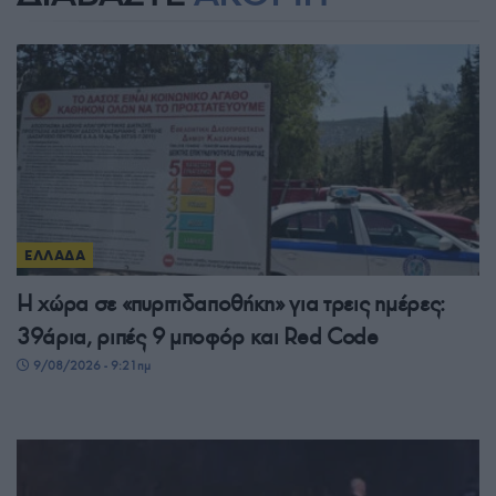
ΕΛΛΑΔΑ
Η χώρα σε «πυριτιδαποθήκη» για τρεις ημέρες:
39άρια, ριπές 9 μποφόρ και Red Code
9/08/2026 - 9:21πμ