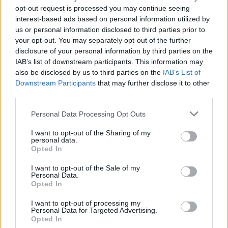
opt-out request is processed you may continue seeing
interest-based ads based on personal information utilized by
us or personal information disclosed to third parties prior to
your opt-out. You may separately opt-out of the further
disclosure of your personal information by third parties on the
IAB’s list of downstream participants. This information may
also be disclosed by us to third parties on the
IAB’s List of
Downstream Participants
that may further disclose it to other
third parties.
Please note that this website/app uses one or more Google
ΕΛΛΑΔΑ
Personal Data Processing Opt Outs
services and may gather and store information including but
not limited to your visit or usage behaviour. You may click to
I want to opt-out of the Sharing of my
ΕΛΓΕΚΑ: Προληπτική ανάκληση προϊόντος
personal data.
grant or deny consent to Google and its third-party tags to
μαρμελάδας φράουλας γνωστής μάρκας
Opted In
use your data for below specified purposes in below Google
8/08/2026 - 5:55μμ
consent section.
I want to opt-out of the Sale of my
Personal Data.
Opted In
I want to opt-out of processing my
Personal Data for Targeted Advertising.
Opted In