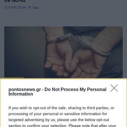
σε πισίνα
8/08/2026 - 8:12μμ
ΕΛΛΑΔΑ
pontosnews.gr -
Do Not Process My Personal
ΕΛΑΣ: Συνεχίζεται με ταχείς ρυθμούς η
Information
εξάρθρωση της ρωσόφωνης μαφίας –
If you wish to opt-out of the sale, sharing to third parties, or
Συνελήφθησαν 49χρονος και 37χρονος
processing of your personal or sensitive information for
8/08/2026 - 7:27μμ
targeted advertising by us, please use the below opt-out
section to confirm your selection. Please note that after your