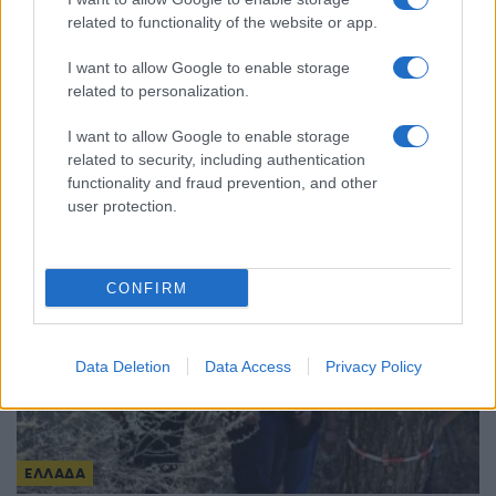
related to functionality of the website or app.
ΕΛΛΑΔΑ
I want to allow Google to enable storage
Παραδοσιακή μουσική βραδιά «Θράκη –
related to personalization.
Μακεδονία – Πόντος» από τον Θερμαϊκό
I want to allow Google to enable storage
Κορινού
related to security, including authentication
functionality and fraud prevention, and other
8/08/2026 - 3:00μμ
user protection.
CONFIRM
Data Deletion
Data Access
Privacy Policy
ΕΛΛΑΔΑ