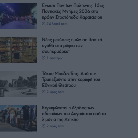
Ένωση Ποντίων Πολίχνης: 15ες
Ποντιακές Μνήμες 2026 στο
πρώην Στρατόπεδο Καρατάσιου
54 λεπτά πριν
Νέες μειώσεις τιμών σε βασικά
αγαθά στα ράφια των
σουπερμάρκετ
1 ώρα πριν
Τάκης Μουζενίδης: Από την
Τραπεζούντα στην κορυφή του
Εθνικού Θεάτρου
2 ώρες πριν
Κορυφώνεται η έξοδος των
αδειούχων του Αυγούστου από τα
λιμάνια της Αττικής
2 ώρες πριν