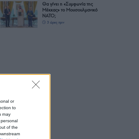
Θα γίνει η «Συμφωνία της
Μέκκας» το Μουσουλμανικό
ΝΑΤΟ;
3 ώρες πριν
sonal or
ection to
ou may
 personal
out of the
 downstream