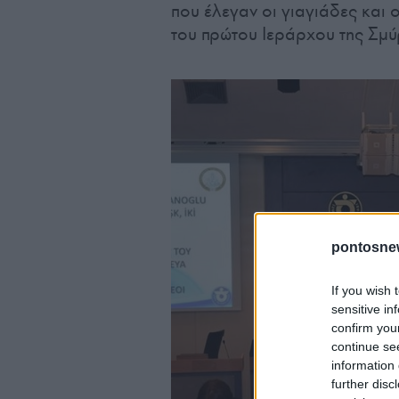
που έλεγαν οι γιαγιάδες και
του πρώτου Ιεράρχου της Σμύ
pontosne
If you wish 
sensitive in
confirm you
continue se
information 
further disc