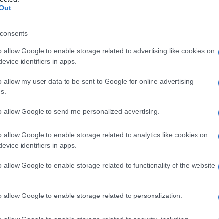
Out
τητοι καθώς άνοιγαν οι πόρτες και μπήκε μέσα
της Παναγίας της Παραμυθίας, αφιέρωση-
consents
οία μπήκε μέσα και έλαμψε όλη η εκκλησιά
o allow Google to enable storage related to advertising like cookies on
σκορπίστηκε σε όλο το χώρο… Και μέσα εμείς
evice identifiers in apps.
ωδίες του εσπερινού από την ομάδα του
o allow my user data to be sent to Google for online advertising
. Ανδρέα Γιακουμάκη κι απέξω να ακούμε τον
s.
 τους ομόθρησκούς του.
to allow Google to send me personalized advertising.
o allow Google to enable storage related to analytics like cookies on
evice identifiers in apps.
o allow Google to enable storage related to functionality of the website
o allow Google to enable storage related to personalization.
o allow Google to enable storage related to security, including