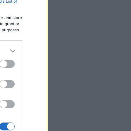
B’s List of
er and store
to grant or
ed purposes