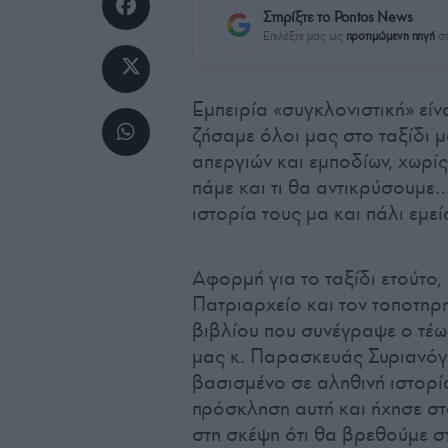
Στηρίξτε το Pontos News
Επιλέξτε μας ως
προτιμώμενη πηγή
στ
Εμπειρία «συγκλονιστική» είν
ζήσαμε όλοι μας στο ταξίδι 
απεργιών και εμποδίων, χωρί
πάμε και τι θα αντικρύσουμε…
ιστορία τους μα και πάλι εμ
Αφορμή για το ταξίδι ετούτο,
Πατριαρχείο και τον τοποτηρη
βιβλίου που συνέγραψε ο τέω
μας κ. Παρασκευάς Συριανόγλ
βασισμένο σε αληθινή ιστορί
πρόσκληση αυτή και ήχησε σ
στη σκέψη ότι θα βρεθούμε σ