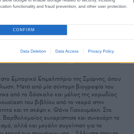
cation functionality and fraud prevention, and other user protection.
CONFIRM
Data Deletion
Data Access
Privacy Policy
 στο Εμπορικό Επιμελητήριο της Σμύρνης, όπου
λωση. Μετά από μία σύντομη βιογραφία του
κε από το δάσκαλο και μέλος της χορωδίας
παρουσίαση του βιβλίου από το νεαρό στην
τητα και τη σκέψη κ. Θάνο Γιακουμάκη. Στο
κ. Βαρθολομαίος ευχαρίστησε και συνεχάρη το
σμό, αλλά και μεγάλη συγκίνηση για το
την εποχή των προγόνων μας… Άλλωστε ήταν το