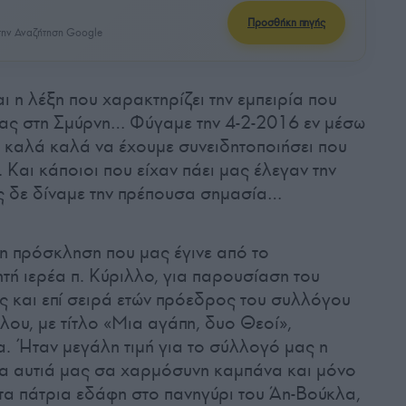
Προσθήκη πηγής
ην Αναζήτηση Google
αι η λέξη που χαρακτηρίζει την εμπειρία που
μας στη Σμύρνη… Φύγαμε την 4-2-2016 εν μέσω
ς καλά καλά να έχουμε συνειδητοποιήσει που
 Και κάποιοι που είχαν πάει μας έλεγαν την
είς δε δίναμε την πρέπουσα σημασία…
 η πρόσκληση που μας έγινε από το
τή ιερέα π. Κύριλλο, για παρουσίαση του
ς και επί σειρά ετών πρόεδρος του συλλόγου
ου, με τίτλο «Μια αγάπη, δυο Θεοί»,
α. Ήταν μεγάλη τιμή για το σύλλογό μας η
τα αυτιά μας σα χαρμόσυνη καμπάνα και μόνο
τα πάτρια εδάφη στο πανηγύρι του Άη-Βούκλα,