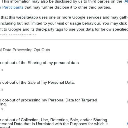
. This information may also be disclosed by us to third parties on the
IA
Participants
that may further disclose it to other third parties.
osnews.gr)
 that this website/app uses one or more Google services and may gath
including but not limited to your visit or usage behaviour. You may click 
 to Google and its third-party tags to use your data for below specifi
ogle consent section.
ερώματα 5-2-2016 κατάκοποι από το ταξίδι
μικρό προσκύνημα στην Αγ. Φωτεινή που ήταν
l Data Processing Opt Outs
 κατόπιν πάλι πίσω για την πρόβα μας καθότι
αν μεγάλες… Μετά από λίγη ξεκούραση
o opt-out of the Sharing of my personal data.
 στην εκκλησία του Αγ. Βουκόλου. Ο χώρος
In
ίναι εκκλησία δίχως αγιογραφίες, με έκδηλα
o opt-out of the Sale of my Personal Data.
λα του τουρκικού κράτους. Και όμως….
In
ε «έφθασε, βάλτε τις καμπάνες».. Καμπάνες
αν ηχογραφημένος…. Τότε ακριβώς
to opt-out of processing my Personal Data for Targeted
ing.
κά σύμβολα και εκείνη τη στιγμή αφίχθηκε ο
In
ι αφού προσκύνησε και κάθισε στο θρόνο,
o opt-out of Collection, Use, Retention, Sale, and/or Sharing
ίξτε»..
ersonal Data that Is Unrelated with the Purposes for which it
lected.