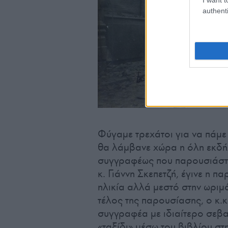
authenti
Φύγαμε τρεχάτοι για να πάμε
θα λάμβανε χώρα η όλη εκδή
συγγραφέως που παρουσιάστη
κ. Γιάννη Σκεπετζή, έγινε η 
ηλικία αλλά μεστό στην ωριμό
τέλος της παρουσίασης, ο κ.
συγγραφέα με ιδιαίτερο σεβα
«ταξίδι» μέσω του βιβλίου σ