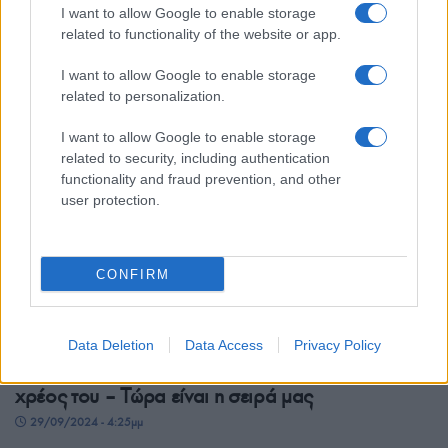
Κοζάνη-Σικάγο
I want to allow Google to enable storage
related to functionality of the website or app.
31/10/2024 - 5:13μμ
I want to allow Google to enable storage
related to personalization.
I want to allow Google to enable storage
related to security, including authentication
functionality and fraud prevention, and other
user protection.
CONFIRM
PONTOS BLOG
Σύλλογος Ποντίων Νυρεμβέργης: Το
Data Deletion
Data Access
Privacy Policy
πανεπιστήμιο Δυτικής Μακεδονίας έκαμε το
χρέος του – Τώρα είναι η σειρά μας
29/09/2024 - 4:25μμ