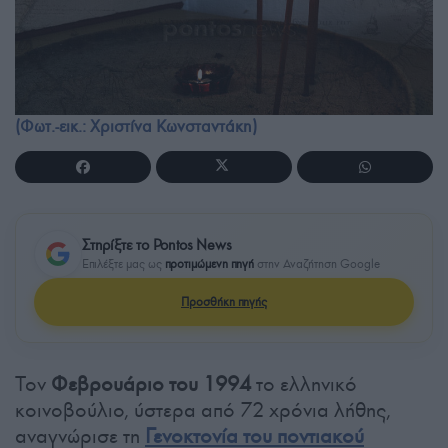
(Φωτ.-εικ.: Χριστίνα Κωνσταντάκη)
Στηρίξτε το Pontos News
Επιλέξτε μας ως
προτιμώμενη πηγή
στην Αναζήτηση Google
Προσθήκη πηγής
Τον
Φεβρουάριο του 1994
το ελληνικό
κοινοβούλιο, ύστερα από 72 χρόνια λήθης,
αναγνώρισε τη
Γενοκτονία του ποντιακού