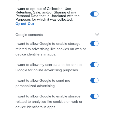
PONTOS BLOG
I want to opt-out of Collection, Use,
Retention, Sale, and/or Sharing of my
Personal Data that Is Unrelated with the
Σύλλογος Ποντίων Νυρεμβέργης: Με αφορμή μια
Purposes for which it was collected.
Opted Out
φωτογραφία του Αχιλλέα Βασιλειάδη
12/04/2025 - 1:17μμ
Google consents
I want to allow Google to enable storage
related to advertising like cookies on web or
device identifiers in apps.
I want to allow my user data to be sent to
Google for online advertising purposes.
I want to allow Google to send me
personalized advertising.
I want to allow Google to enable storage
PONTOS BLOG
related to analytics like cookies on web or
device identifiers in apps.
Μνήμη Γιώργου Μαυρόπουλου: Τραπεζούντα-