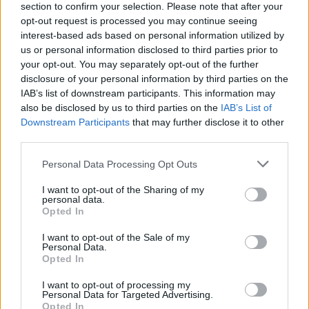
section to confirm your selection. Please note that after your
opt-out request is processed you may continue seeing
interest-based ads based on personal information utilized by
us or personal information disclosed to third parties prior to
your opt-out. You may separately opt-out of the further
disclosure of your personal information by third parties on the
PONTOS BLOG
IAB’s list of downstream participants. This information may
Eurovision 2025: Όταν η «Αστερομάτα» της
also be disclosed by us to third parties on the
IAB’s List of
Downstream Participants
that may further disclose it to other
Κλαυδίας εμπνέει…
third parties.
17/05/2025 - 9:08πμ
Please note that this website/app uses one or more Google
Personal Data Processing Opt Outs
services and may gather and store information including but
not limited to your visit or usage behaviour. You may click to
I want to opt-out of the Sharing of my
personal data.
grant or deny consent to Google and its third-party tags to
Opted In
use your data for below specified purposes in below Google
consent section.
I want to opt-out of the Sale of my
Personal Data.
Opted In
I want to opt-out of processing my
Personal Data for Targeted Advertising.
Opted In