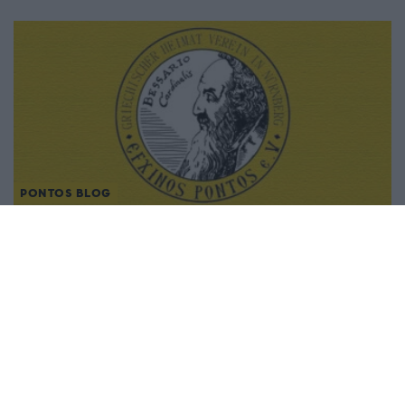
PONTOS BLOG
«Ο Μιχάλης κι εμείς…» – Ο Σύλλογος Ποντίων
Νυρεμβέργης αποχαιρετά τον Μιχάλη
Χαραλαμπίδη
31/03/2024 - 5:54μμ