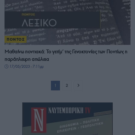
ΠΟΝΤΟΣ
Μαθαίνω ποντιακά: Το γετίμ’ της Γενοκτονίας των Ποντίων, η
παράπλευρη απώλεια
17/05/2023 - 7:11μμ
1
2