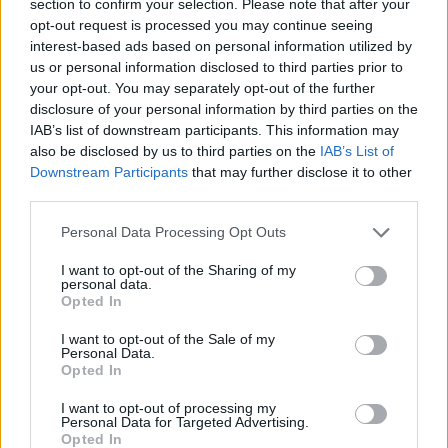
ΠΟΛΙΤΙΚΑ - ΜΙΚΡΑΣΙΑΤΙΚΑ
section to confirm your selection. Please note that after your
opt-out request is processed you may continue seeing
«Οι πρόσφυγες» του Εθνικού Ιστορικού Μουσείου
interest-based ads based on personal information utilized by
συνεχίζουν να αφηγούνται – Παράταση στην έκθεση
us or personal information disclosed to third parties prior to
your opt-out. You may separately opt-out of the further
24/07/2025 - 6:16μμ
disclosure of your personal information by third parties on the
IAB’s list of downstream participants. This information may
also be disclosed by us to third parties on the
IAB’s List of
Downstream Participants
that may further disclose it to other
third parties.
Please note that this website/app uses one or more Google
Personal Data Processing Opt Outs
services and may gather and store information including but
not limited to your visit or usage behaviour. You may click to
I want to opt-out of the Sharing of my
personal data.
grant or deny consent to Google and its third-party tags to
Opted In
use your data for below specified purposes in below Google
consent section.
I want to opt-out of the Sale of my
Personal Data.
Opted In
I want to opt-out of processing my
ΠΟΛΙΤΙΚΑ - ΜΙΚΡΑΣΙΑΤΙΚΑ
Personal Data for Targeted Advertising.
Opted In