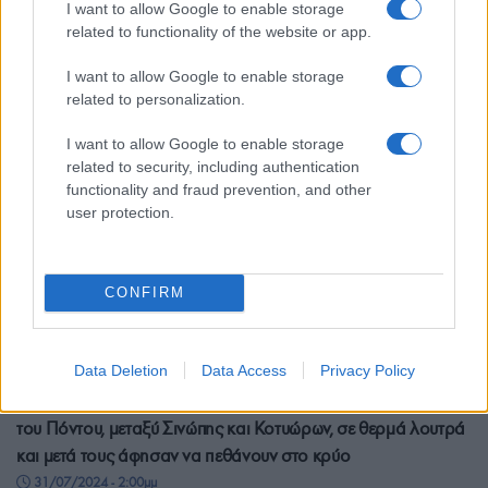
I want to allow Google to enable storage
9/08/2024 - 7:44μμ
related to functionality of the website or app.
I want to allow Google to enable storage
related to personalization.
I want to allow Google to enable storage
related to security, including authentication
functionality and fraud prevention, and other
user protection.
CONFIRM
ΓΕΝΟΚΤΟΝΙΑ
Data Deletion
Data Access
Privacy Policy
31 Ιουλίου 1919: Οι Τούρκοι «έβρασαν» 250.000 Έλληνες
του Πόντου, μεταξύ Σινώπης και Κοτυώρων, σε θερμά λουτρά
και μετά τους άφησαν να πεθάνουν στο κρύο
31/07/2024 - 2:00μμ