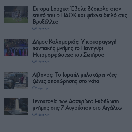
Europa League: Έβαλε δύσκολα στον
εαυτό του ο ΠΑΟΚ και ψάχνει διπλό στις
Βρυξέλλες
8 ώρες πριν
Δήμος Καλαμαριάς: Υπερπαραγωγή
ποντιακής μνήμης το Πανηγύρι
Μεταμορφώσεως του Σωτήρος
8 ώρες πριν
Λίβανος: Το Ισραήλ μπλοκάρει νέες
ζώνες αποχώρησης στο νότο
9 ώρες πριν
Γενοκτονία των Ασσυρίων: Εκδήλωση
μνήμης στις 7 Αυγούστου στο Αιγάλεω
9 ώρες πριν