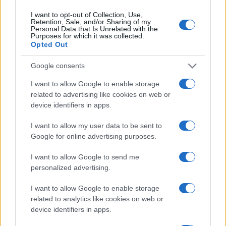
Σύρος, το νησί που καλοδέχτηκε τους πρόσφυγες της
Μικρασιατικής Καταστροφής
I want to opt-out of Collection, Use,
Retention, Sale, and/or Sharing of my
1/07/2025 - 8:15μμ
Personal Data that Is Unrelated with the
Purposes for which it was collected.
Opted Out
Google consents
I want to allow Google to enable storage
related to advertising like cookies on web or
device identifiers in apps.
I want to allow my user data to be sent to
Google for online advertising purposes.
I want to allow Google to send me
personalized advertising.
ΓΕΝΟΚΤΟΝΙΑ
I want to allow Google to enable storage
related to analytics like cookies on web or
Καλοκαίρι του 1921: Αυτό ήταν το Άουσβιτς για τους
device identifiers in apps.
Πόντιους, «εν ροή»