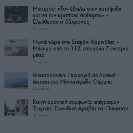
Μυστράς: «Τον έβαλα στην κατάψυξη
για να τον κρατήσω άφθαρτο» –
Ελεύθερος ο 55χρονος
1 ώρα πριν
Φωτιά τώρα στο Στεφάνι Κορινθίας –
Μήνυμα από το 112, στη μάχη 7 εναέρια
μέσα
1 ώρα πριν
Θεσσαλονίκη: Πυρκαγιά σε δασική
έκταση στο Μονοπήγαδο Θέρμης
2 ώρες πριν
Κοινή αμυντική συμφωνία υπέγραψαν
Τουρκία, Σαουδική Αραβία και Πακιστάν
2 ώρες πριν