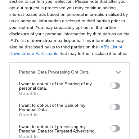
ΣΑΝ ΣΗΜΕΡΑ...ΣΤΟΝ ΠΟΝΤΟ ΚΑΙ ΑΛΛΟΥ
section to confirm your selection. Please note that after your
opt-out request is processed you may continue seeing
Μάνος Κατράκης: Ο θεατράνθρωπος, ο οικογενειάρχης, ο
interest-based ads based on personal information utilized by
φίλος – Άγνωστες λεπτομέρειες για έναν επαναστάτη με…
us or personal information disclosed to third parties prior to
your opt-out. You may separately opt-out of the further
αιτία!
disclosure of your personal information by third parties on the
14/08/2025 - 2:02μμ
IAB’s list of downstream participants. This information may
also be disclosed by us to third parties on the
IAB’s List of
Downstream Participants
that may further disclose it to other
third parties.
Please note that this website/app uses one or more Google
Personal Data Processing Opt Outs
services and may gather and store information including but
not limited to your visit or usage behaviour. You may click to
I want to opt-out of the Sharing of my
personal data.
grant or deny consent to Google and its third-party tags to
Opted In
use your data for below specified purposes in below Google
consent section.
I want to opt-out of the Sale of my
Personal Data.
Opted In
I want to opt-out of processing my
Personal Data for Targeted Advertising.
ΣΑΝ ΣΗΜΕΡΑ...ΣΤΟΝ ΠΟΝΤΟ ΚΑΙ ΑΛΛΟΥ
Opted In