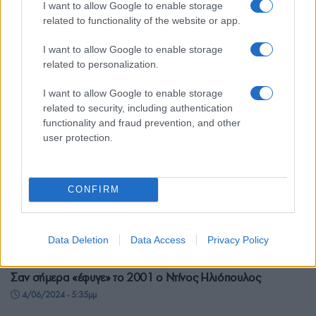
I want to allow Google to enable storage
ζωή ενός τεράστιου ηθοποιού
related to functionality of the website or app.
29/06/2024 - 6:34μμ
I want to allow Google to enable storage
related to personalization.
I want to allow Google to enable storage
related to security, including authentication
functionality and fraud prevention, and other
user protection.
CONFIRM
Data Deletion
Data Access
Privacy Policy
ΣΑΝ ΣΗΜΕΡΑ...ΣΤΟΝ ΠΟΝΤΟ ΚΑΙ ΑΛΛΟΥ
Σαν σήμερα «έφυγε» το 2001 ο Ντίνος Ηλιόπουλος
4/06/2024 - 5:35μμ