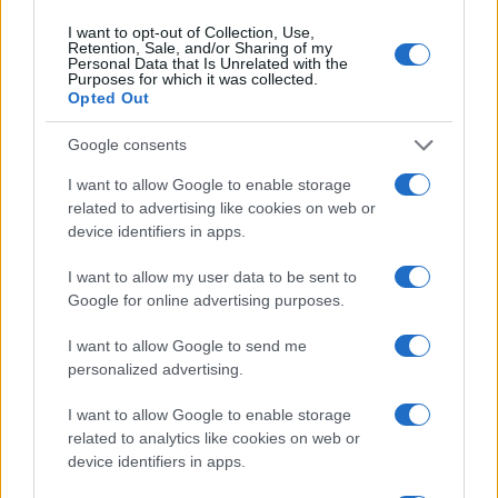
Βασίλειος Αργυρόπουλος: Ο (ξεχασμένος) μεγάλος του
I want to opt-out of Collection, Use,
Retention, Sale, and/or Sharing of my
ελληνικού θεάτρου και η φοβερή ζωή του
Personal Data that Is Unrelated with the
Purposes for which it was collected.
28/04/2025 - 2:05μμ
Opted Out
Google consents
I want to allow Google to enable storage
related to advertising like cookies on web or
device identifiers in apps.
I want to allow my user data to be sent to
Google for online advertising purposes.
I want to allow Google to send me
personalized advertising.
I want to allow Google to enable storage
related to analytics like cookies on web or
ΣΑΝ ΣΗΜΕΡΑ...ΣΤΟΝ ΠΟΝΤΟ ΚΑΙ ΑΛΛΟΥ
device identifiers in apps.
Αιμίλιος Βεάκης: Οι ρόλοι, η καριέρα και η περιπετειώδης