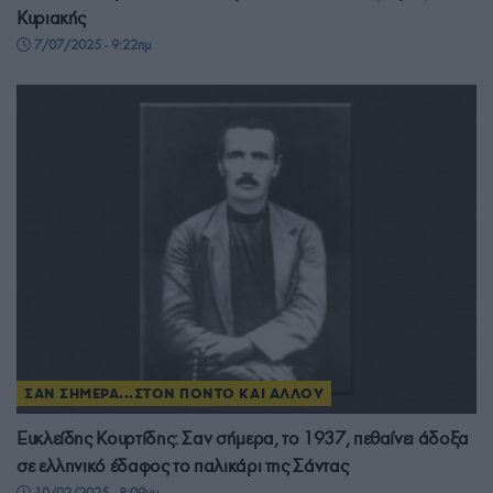
Κυριακής
7/07/2025 - 9:22πμ
ΣΑΝ ΣΗΜΕΡΑ...ΣΤΟΝ ΠΟΝΤΟ ΚΑΙ ΑΛΛΟΥ
Ευκλείδης Κουρτίδης: Σαν σήμερα, το 1937, πεθαίνει άδοξα
σε ελληνικό έδαφος το παλικάρι της Σάντας
10/02/2025 - 8:09μμ