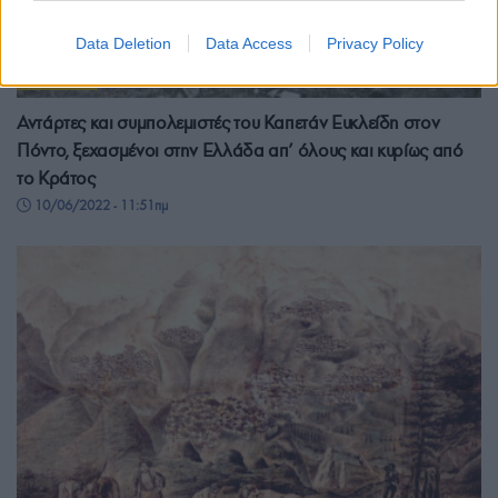
Data Deletion
Data Access
Privacy Policy
ΠΟΝΤΟΣ
Αντάρτες και συμπολεμιστές του Καπετάν Ευκλείδη στον
Πόντο, ξεχασμένοι στην Ελλάδα απ’ όλους και κυρίως από
το Κράτος
10/06/2022 - 11:51πμ