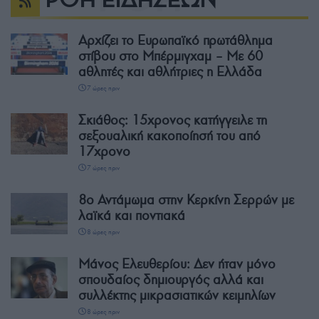
Αρχίζει το Ευρωπαϊκό πρωτάθλημα
στίβου στο Μπέρμιγχαμ – Με 60
αθλητές και αθλήτριες η Ελλάδα
7 ώρες πριν
Σκιάθος: 15χρονος κατήγγειλε τη
σεξουαλική κακοποίησή του από
17χρονο
7 ώρες πριν
8ο Αντάμωμα στην Κερκίνη Σερρών με
λαϊκά και ποντιακά
8 ώρες πριν
Μάνος Ελευθερίου: Δεν ήταν μόνο
σπουδαίος δημιουργός αλλά και
συλλέκτης μικρασιατικών κειμηλίων
8 ώρες πριν