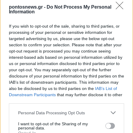
pontosnews.gr -
Do Not Process My Personal
Information
If you wish to opt-out of the sale, sharing to third parties, or
processing of your personal or sensitive information for
targeted advertising by us, please use the below opt-out
section to confirm your selection. Please note that after your
opt-out request is processed you may continue seeing
interest-based ads based on personal information utilized by
ΠΟΝΤΟΣ
us or personal information disclosed to third parties prior to
102 χρόνια από το ολοκαύτωμα της Σάντας του Πόντου –
your opt-out. You may separately opt-out of the further
disclosure of your personal information by third parties on the
Μια ιστορία με ηρωισμό, θυσίες και προσφυγιά
IAB’s list of downstream participants. This information may
1/09/2023 - 6:26μμ
also be disclosed by us to third parties on the
IAB’s List of
Downstream Participants
that may further disclose it to other
third parties.
Please note that this website/app uses one or more Google
Personal Data Processing Opt Outs
services and may gather and store information including but
not limited to your visit or usage behaviour. You may click to
I want to opt-out of the Sharing of my
personal data.
grant or deny consent to Google and its third-party tags to