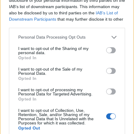
disclosure of your personal information by third parties on the
IAB’s list of downstream participants. This information may
also be disclosed by us to third parties on the
IAB’s List of
Downstream Participants
that may further disclose it to other
third parties.
Please note that this website/app uses one or more Google
Personal Data Processing Opt Outs
services and may gather and store information including but
not limited to your visit or usage behaviour. You may click to
I want to opt-out of the Sharing of my
ΚΟΣΜΟΣ
personal data.
grant or deny consent to Google and its third-party tags to
Opted In
use your data for below specified purposes in below Google
Γερμανία: Το drone με εκρηκτικά στη Λειψία και ο
consent section.
I want to opt-out of the Sale of my
«ακήρυχτος» πόλεμος κατά της Ευρώπης
Personal Data.
Opted In
9/08/2026 - 8:57πμ
I want to opt-out of processing my
Personal Data for Targeted Advertising.
Opted In
I want to opt-out of Collection, Use,
Retention, Sale, and/or Sharing of my
Personal Data that Is Unrelated with the
Purposes for which it was collected.
Opted Out