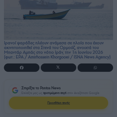
Ιρανοί ψαράδες πλέουν ανάμεσα σε πλοία που έχουν
ακινητοποιηθεί στα Στενά του Ορμούζ, ανοιχτά του
Μπαντάρ Αμπάς στο νότιο Ιράν, την 1η Ιουνίου 2026
(φωτ.: EPA / Amirhossein Khorgooei / ISNA News Agency)
Στηρίξτε το Pontos News
Επιλέξτε μας ως
προτιμώμενη πηγή
στην Αναζήτηση Google
Προσθήκη πηγής