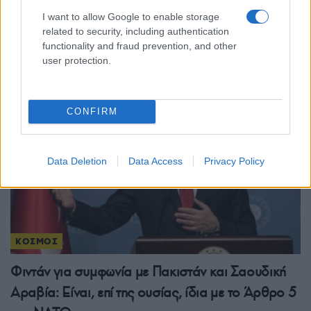
I want to allow Google to enable storage
Τζο Μπάιντεν: Ο καρκίνος έχει κάνει μετάσταση
related to security, including authentication
στα οστά, λέει ο γιος του, Χάντερ
functionality and fraud prevention, and other
user protection.
8/08/2026 - 11:44μμ
CONFIRM
Data Deletion
Data Access
Privacy Policy
ΚΟΣΜΟΣ
Φιντάν για συμφωνία με Πακιστάν και Σαουδική
Αραβία: Είναι, επί της ουσίας, ίδια με το Άρθρο 5