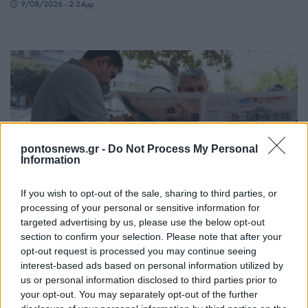
9/08/2026 - 2:24μμ
pontosnews.gr -
Do Not Process My Personal
Information
ΚΟΣΜΟΣ
If you wish to opt-out of the sale, sharing to third parties, or
processing of your personal or sensitive information for
Το Ιράν κρατά «κλειδωμένο» το Ορμούζ – Ο
targeted advertising by us, please use the below opt-out
βαρύς λογαριασμός που στέλνει στις ΗΠΑ
section to confirm your selection. Please note that after your
9/08/2026 - 10:58πμ
opt-out request is processed you may continue seeing
interest-based ads based on personal information utilized by
us or personal information disclosed to third parties prior to
your opt-out. You may separately opt-out of the further