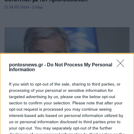
28/07/2026 - 2:26μμ
pontosnews.gr -
Do Not Process My Personal
Information
If you wish to opt-out of the sale, sharing to third parties, or
ΚΥΠΡΟΣ
processing of your personal or sensitive information for
Στην Κύπρο ο Γκουτέρες: Ξεχωριστές συναντήσεις
targeted advertising by us, please use the below opt-out
section to confirm your selection. Please note that after your
με Χριστοδουλίδη και Ερχιουρμάν – Αύριο κοινή
opt-out request is processed you may continue seeing
συνάντηση
interest-based ads based on personal information utilized by
us or personal information disclosed to third parties prior to
28/07/2026 - 10:29πμ
your opt-out. You may separately opt-out of the further