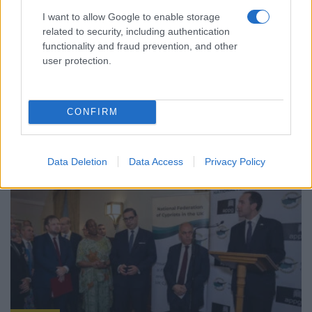
I want to allow Google to enable storage
related to security, including authentication
functionality and fraud prevention, and other
ΚΥΠΡΟΣ
user protection.
Πρόκληση από το ψευδοκράτος: «Δεν
εγκαταλείπουμε το δικαίωμα επέμβασης της
CONFIRM
Τουρκίας»
19/07/2026 - 5:48μμ
Data Deletion
Data Access
Privacy Policy