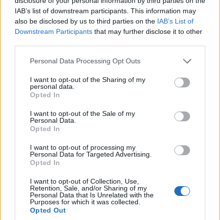
disclosure of your personal information by third parties on the
IAB’s list of downstream participants. This information may
also be disclosed by us to third parties on the
IAB’s List of
Downstream Participants
that may further disclose it to other
third parties.
Please note that this website/app uses one or more Google
Personal Data Processing Opt Outs
services and may gather and store information including but
not limited to your visit or usage behaviour. You may click to
I want to opt-out of the Sharing of my
personal data.
grant or deny consent to Google and its third-party tags to
Opted In
use your data for below specified purposes in below Google
ΚΥΠΡΟΣ
consent section.
I want to opt-out of the Sale of my
Personal Data.
Κύπρος, 52 χρόνια μετά: Η πληγή της τουρκικής
Opted In
εισβολής παραμένει ανοιχτή
I want to opt-out of processing my
Personal Data for Targeted Advertising.
20/07/2026 - 12:30μμ
Opted In
I want to opt-out of Collection, Use,
Retention, Sale, and/or Sharing of my
Personal Data that Is Unrelated with the
Purposes for which it was collected.
Opted Out