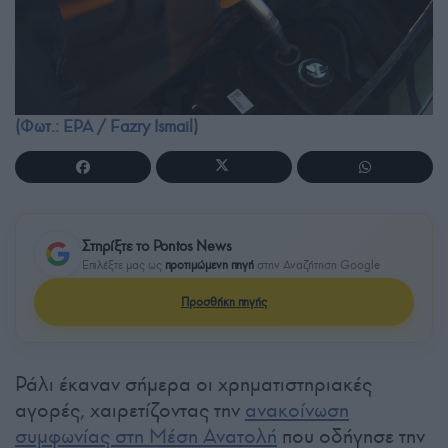
(Φωτ.: EPA / Fazry Ismail)
Στηρίξτε το Pontos News
Επιλέξτε μας ως
προτιμώμενη πηγή
στην Αναζήτηση Google
Προσθήκη πηγής
Ράλι έκαναν σήμερα οι χρηματιστηριακές
αγορές, χαιρετίζοντας την
ανακοίνωση
συμφωνίας στη Μέση Ανατολή
που οδήγησε την