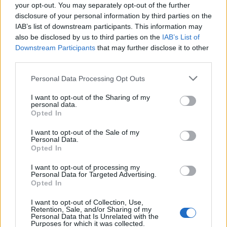
your opt-out. You may separately opt-out of the further
disclosure of your personal information by third parties on the
IAB’s list of downstream participants. This information may
also be disclosed by us to third parties on the
IAB’s List of
Downstream Participants
that may further disclose it to other
ΟΙΚΟΝΟΜΙΑ
third parties.
Πόθεν Έσχες: Άνοιξε η πλατφόρμα – Έως πότε
Please note that this website/app uses one or more Google
Personal Data Processing Opt Outs
μπορείτε να κάνετε δήλωση
services and may gather and store information including but
not limited to your visit or usage behaviour. You may click to
I want to opt-out of the Sharing of my
3/08/2026 - 11:56πμ
personal data.
grant or deny consent to Google and its third-party tags to
Opted In
use your data for below specified purposes in below Google
consent section.
I want to opt-out of the Sale of my
Personal Data.
Opted In
I want to opt-out of processing my
Personal Data for Targeted Advertising.
Opted In
I want to opt-out of Collection, Use,
Retention, Sale, and/or Sharing of my
Personal Data that Is Unrelated with the
Purposes for which it was collected.