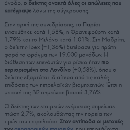
άνοδο,
ο δείκτης ανακτά όλες οι απώλειες που
κατέγραψε
λόγω της σύγκρουσης.
Στην αρχή της συνεδρίασης, το Παρίσι
ενισχύθηκε κατά 1,58%, η Φρανκφούρτη κατά
1,79% και το Μιλάνο κατά 1,01%. Στη Μαδρίτη,
ο δείκτης Ibex (+1,36%) ξεπέρασε για πρώτη
φορά το φράγμα των 19.000 μονάδων. Η
διάθεση των επενδυτών για ρίσκο ήταν
πιο
περιορισμένη στο Λονδίνο
(+0,58%), όπου ο
δείκτης εξαρτάται ιδιαίτερα από τις καλές
επιδόσεις των πετρελαϊκών βιομηχανιών. Έτσι η
μετοχή της BP σημείωσε βουτιά 3,76%.
Ο δείκτης των εταιρειών ενέργειας σημείωσε
πτώση 2,7%, ακολουθώντας την πορεία των
τιμών του πετρελαίου.
Στον αντίποδα
οι
μετοχές
των
αεροπορικών εταιρειών
, που επηρεάζονται