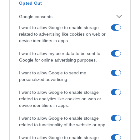
Opted Out
ΟΙΚΟΝΟΜΙΑ
Έχετε κλειστό σπίτι ή έγκριση στο «Σπίτι μου ΙΙ»; Τι
Google consents
πρέπει να προλάβετε έως τις 31 Αυγούστου
I want to allow Google to enable storage
related to advertising like cookies on web or
1/08/2026 - 10:33πμ
device identifiers in apps.
I want to allow my user data to be sent to
Google for online advertising purposes.
I want to allow Google to send me
personalized advertising.
I want to allow Google to enable storage
related to analytics like cookies on web or
device identifiers in apps.
ΟΙΚΟΝΟΜΙΑ
I want to allow Google to enable storage
related to functionality of the website or app.
Φοιτητικό στεγαστικό επίδομα: Εκπνέει σήμερα η
προθεσμία για τις αιτήσεις
I want to allow Google to enable storage