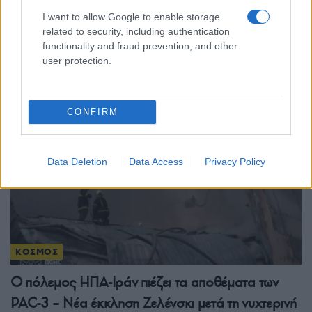
Θρίλερ στη Λειψία: Το drone δίπλα σε ουκρανικό
I want to allow Google to enable storage
αεροσκάφος είχε εκρηκτική συσκευή – Υποψίες
related to security, including authentication
functionality and fraud prevention, and other
για Ρώσους πράκτορες
user protection.
5/08/2026 - 2:53μμ
CONFIRM
Data Deletion
Data Access
Privacy Policy
ΚΟΣΜΟΣ
Ο πόλεμος ΗΠΑ-Ιράν πιέζει τα αποθέματα των
PAC-3 – Νέα έκκληση Ζελένσκι μετά τη νυχτερινή