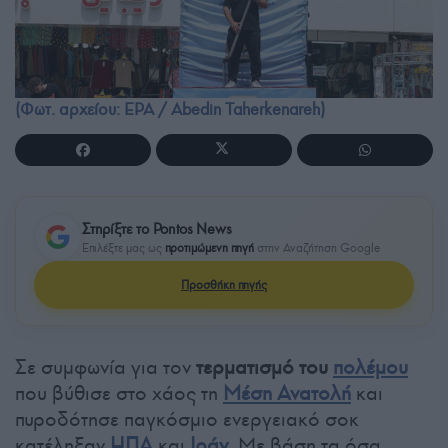
(Φωτ. αρχείου: EPA / Abedin Taherkenareh)
Στηρίξτε το Pontos News
Επιλέξτε μας ως
προτιμώμενη πηγή
στην Αναζήτηση Google
Προσθήκη πηγής
Σε συμφωνία για τον
τερματισμό του
πολέμου
που βύθισε στο χάος τη
Μέση Ανατολή
και
πυροδότησε παγκόσμιο ενεργειακό σοκ
κατέληξαν
ΗΠΑ
και
Ιράν
. Με βάση τα όσα