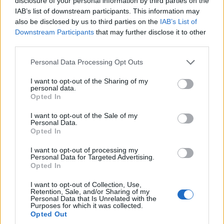
disclosure of your personal information by third parties on the
IAB’s list of downstream participants. This information may
also be disclosed by us to third parties on the
IAB’s List of
Downstream Participants
that may further disclose it to other
third parties.
ΚΟΣΜΟΣ
Please note that this website/app uses one or more Google
Personal Data Processing Opt Outs
Στενά του Ορμούζ: Ιράν και Ομάν συμφώνησαν
services and may gather and store information including but
not limited to your visit or usage behaviour. You may click to
I want to opt-out of the Sharing of my
στον καθορισμό νέας διαδρομής διέλευσης των
personal data.
grant or deny consent to Google and its third-party tags to
Opted In
πλοίων
use your data for below specified purposes in below Google
consent section.
5/08/2026 - 9:12μμ
I want to opt-out of the Sale of my
Personal Data.
Opted In
I want to opt-out of processing my
Personal Data for Targeted Advertising.
Opted In
I want to opt-out of Collection, Use,
Retention, Sale, and/or Sharing of my
Personal Data that Is Unrelated with the
Purposes for which it was collected.
Opted Out