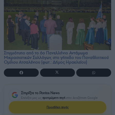
Στιγμιότυπο από το 6ο Πανελλήνιο Αντάμωμα
Μικρασιατικών Συλλόγων, στο γήπεδο του Παναθλητικού
Ομίλου Ατσαλένιου (φωτ.: Δήμος Ηρακλείου)
Στηρίξτε το Pontos News
Επιλέξτε μας ως
προτιμώμενη πηγή
στην Αναζήτηση Google
Προσθήκη πηγής