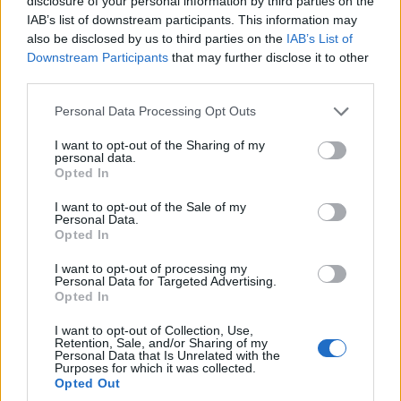
disclosure of your personal information by third parties on the
IAB’s list of downstream participants. This information may
also be disclosed by us to third parties on the
IAB’s List of
Downstream Participants
that may further disclose it to other
third parties.
Please note that this website/app uses one or more Google
Personal Data Processing Opt Outs
services and may gather and store information including but
not limited to your visit or usage behaviour. You may click to
I want to opt-out of the Sharing of my
personal data.
grant or deny consent to Google and its third-party tags to
Opted In
use your data for below specified purposes in below Google
consent section.
I want to opt-out of the Sale of my
ΠΟΛΙΤΙΚΑ - ΜΙΚΡΑΣΙΑΤΙΚΑ
Personal Data.
Opted In
Λέσβος: 110 κολυμβητές τίμησαν τη
I want to opt-out of processing my
Μικρασιατική Μνήμη στον 15ο Διάπλου της
Personal Data for Targeted Advertising.
Opted In
Γέρας
I want to opt-out of Collection, Use,
27/07/2026 - 12:35μμ
Retention, Sale, and/or Sharing of my
Personal Data that Is Unrelated with the
Purposes for which it was collected.
Opted Out