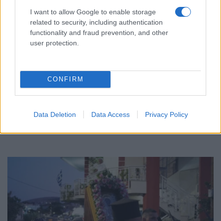
I want to allow Google to enable storage
related to security, including authentication
functionality and fraud prevention, and other
user protection.
ΠΟΛΙΤΙΚΑ - ΜΙΚΡΑΣΙΑΤΙΚΑ
Οι γυναίκες της Σινασού και οι «επίσημες»
CONFIRM
παραδοσιακές φορεσιές τους – Τα σπάνια
κεντήματα μιας χαμένης πατρίδας
Data Deletion
Data Access
Privacy Policy
26/07/2026 - 7:28μμ