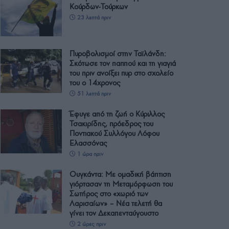
Κούρδων-Τούρκων
23 λεπτά πριν
Πυροβολισμοί στην Ταϊλάνδη:
Σκότωσε τον παππού και τη γιαγιά
του πριν ανοίξει πυρ στο σχολείο
του ο 14χρονος
51 λεπτά πριν
Έφυγε από τη ζωή ο Κύριλλος
Τσακιρίδης, πρόεδρος του
Ποντιακού Συλλόγου Λόφου
Ελασσόνας
1 ώρα πριν
Ουγκάντα: Με ομαδική βάπτιση
γιόρτασαν τη Μεταμόρφωση του
Σωτήρος στο «χωριό των
Λαρισαίων» – Νέα τελετή θα
γίνει τον Δεκαπενταύγουστο
2 ώρες πριν