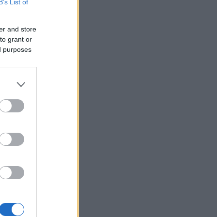
B’s List of
er and store
to grant or
ed purposes