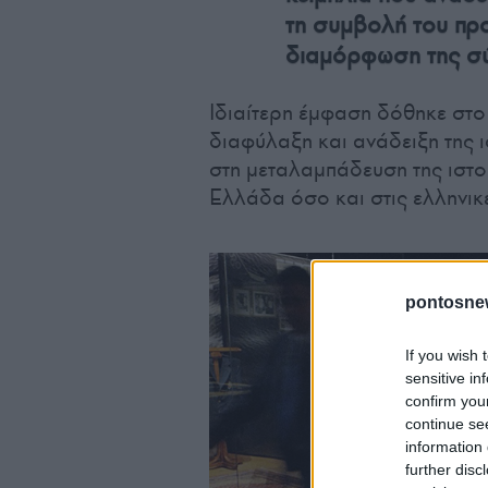
τη συμβολή του πρ
διαμόρφωση της σ
Ιδιαίτερη έμφαση δόθηκε στο
διαφύλαξη και ανάδειξη της 
στη μεταλαμπάδευση της ιστορ
Ελλάδα όσο και στις ελληνικ
pontosne
If you wish 
sensitive in
confirm you
continue se
information 
further disc