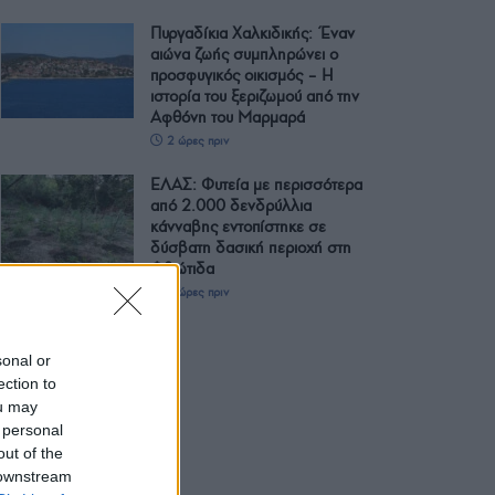
Πυργαδίκια Χαλκιδικής: Έναν
αιώνα ζωής συμπληρώνει ο
προσφυγικός οικισμός – Η
ιστορία του ξεριζωμού από την
Αφθόνη του Μαρμαρά
2 ώρες πριν
ΕΛΑΣ: Φυτεία με περισσότερα
από 2.000 δενδρύλλια
κάνναβης εντοπίστηκε σε
δύσβατη δασική περιοχή στη
Φθιώτιδα
3 ώρες πριν
sonal or
ection to
ou may
 personal
out of the
 downstream