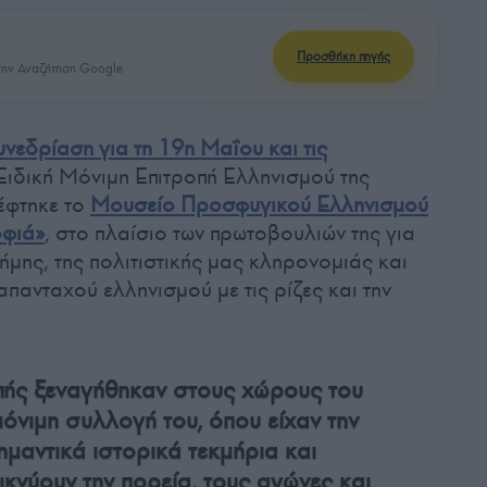
Προσθήκη πηγής
ην Αναζήτηση Google
υνεδρίαση για τη 19η Μαΐου και τις
 Ειδική Μόνιμη Επιτροπή Ελληνισμού της
έφτηκε το
Μουσείο Προσφυγικού Ελληνισμού
οφιά»
, στο πλαίσιο των πρωτοβουλιών της για
νήμης, της πολιτιστικής μας κληρονομιάς και
απανταχού ελληνισμού με τις ρίζες και την
οπής ξεναγήθηκαν στους χώρους του
όνιμη συλλογή του, όπου είχαν την
ημαντικά ιστορικά τεκμήρια και
ικνύουν την πορεία, τους αγώνες και