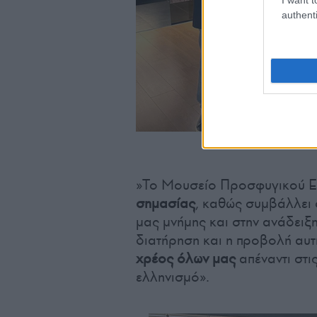
authenti
(Φωτ.: 
»Το Μουσείο Προσφυγικού Ελ
σημασίας
, καθώς συμβάλλει 
μας μνήμης και στην ανάδειξη
διατήρηση και η προβολή αυτ
χρέος όλων μας
απέναντι στι
ελληνισμό».