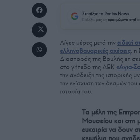
Στηρίξτε το Pontos News
Επιλέξτε μας ως
προτιμώμενη πηγή
στ
Λίγες μέρες μετά την
ειδική σ
ελληνοβαυαρικές σχέσεις
, η
Διασποράς της Βουλής επισκ
στο γήπεδο της ΑΕΚ
«Αγια-Σ
την ανάδειξη της ιστορικής μ
την ενίσχυση των δεσμών του 
ιστορία του.
Τα μέλη της Επιτρ
Μουσείου και στη μ
ευκαιρία να δουν σ
κειμήλια που αναδε