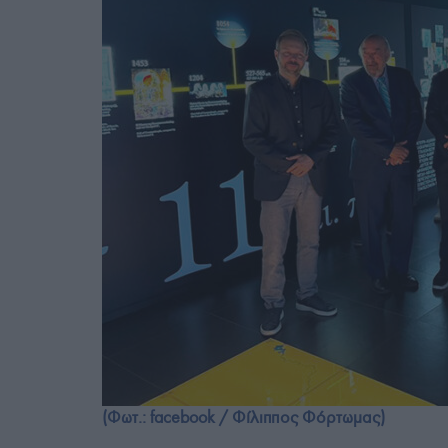
(Φωτ.: facebook / Φίλιππος Φόρτωμας)