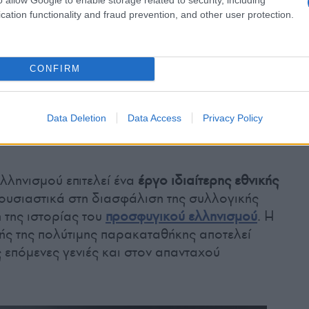
cation functionality and fraud prevention, and other user protection.
CONFIRM
Data Deletion
Data Access
Privacy Policy
facebook / Γιώργος Ψυχογιός)
ληνισμού επιτελεί ένα
έργο ιδιαίτερης εθνικής
ουσιαστικά στη διασφάλιση της συλλογικής
 της ιστορίας του
προσφυγικού ελληνισμού
. Η
ής της πολύτιμης παρακαταθήκης αποτελεί
ς επόμενες γενιές και στον απανταχού