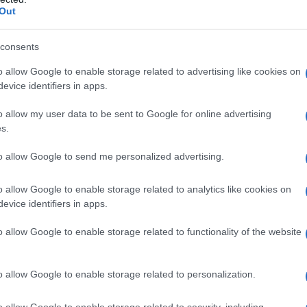
Out
ερμές μου ευχαριστίες προς τον Πρόεδρο της
consents
και να τον συγχαρώ για την εξαιρετική δουλειά
 διευθύντρια του Μουσείου Προσφυγικού
o allow Google to enable storage related to advertising like cookies on
evice identifiers in apps.
ου
για την πρόσκληση, την ξενάγηση και τη
o allow my user data to be sent to Google for online advertising
s.
to allow Google to send me personalized advertising.
o allow Google to enable storage related to analytics like cookies on
evice identifiers in apps.
o allow Google to enable storage related to functionality of the website
o allow Google to enable storage related to personalization.
o allow Google to enable storage related to security, including