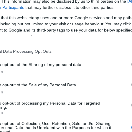
. This information may also be disclosed by us to third parties on the
IA
Participants
that may further disclose it to other third parties.
 that this website/app uses one or more Google services and may gath
including but not limited to your visit or usage behaviour. You may click 
 to Google and its third-party tags to use your data for below specifi
ogle consent section.
l Data Processing Opt Outs
o opt-out of the Sharing of my personal data.
Φ. Φόρτωμας (φωτ.: facebook / Γιώργος Ψυχογιός)
In
 πρόεδρος της Επιτροπής
Φίλιππος Φόρτωμας
,
o opt-out of the Sale of my Personal Data.
τιάδης, και τα μέλη Ασημίνα Σκόνδρα,
In
λος Λεονταρίδης.
to opt-out of processing my Personal Data for Targeted
ing.
In
ση της επίσκεψης, ο πρόεδρος της
o opt-out of Collection, Use, Retention, Sale, and/or Sharing
ς Φόρτωμας δήλωσε:
ersonal Data that Is Unrelated with the Purposes for which it
lected.