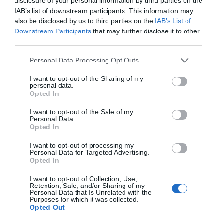
disclosure of your personal information by third parties on the
IAB’s list of downstream participants. This information may
also be disclosed by us to third parties on the
IAB’s List of
Downstream Participants
that may further disclose it to other
ΠΟΛΙΤΙΣΜΟΣ
third parties.
Πέλλα: Το Κάστρο των Μογλενών ανοίγει ξανά
Please note that this website/app uses one or more Google
Personal Data Processing Opt Outs
services and may gather and store information including but
τις πύλες του
not limited to your visit or usage behaviour. You may click to
I want to opt-out of the Sharing of my
personal data.
4/08/2026 - 9:21πμ
grant or deny consent to Google and its third-party tags to
Opted In
use your data for below specified purposes in below Google
consent section.
I want to opt-out of the Sale of my
Personal Data.
Opted In
I want to opt-out of processing my
Personal Data for Targeted Advertising.
Opted In
I want to opt-out of Collection, Use,
Retention, Sale, and/or Sharing of my
Personal Data that Is Unrelated with the
Purposes for which it was collected.
Opted Out
ΠΟΛΙΤΙΣΜΟΣ