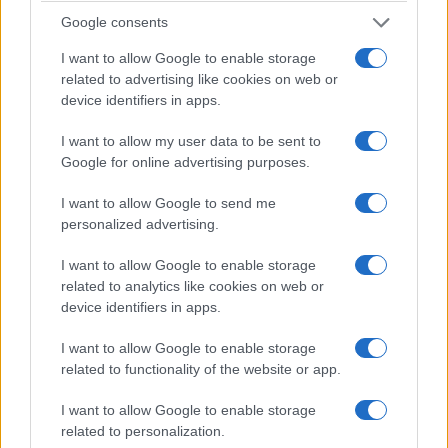
Google consents
Λάκης Χαλκιάς: Όταν ξεσήκωνε τη Βαρβάκειο
αγορά, την Τσικνοπέμπτη του 2016
I want to allow Google to enable storage
related to advertising like cookies on web or
3/08/2026 - 2:18μμ
device identifiers in apps.
I want to allow my user data to be sent to
Google for online advertising purposes.
I want to allow Google to send me
personalized advertising.
I want to allow Google to enable storage
related to analytics like cookies on web or
device identifiers in apps.
ΠΟΛΙΤΙΣΜΟΣ
I want to allow Google to enable storage
related to functionality of the website or app.
Έφυγε από τη ζωή ο Λάκης Χαλκιάς – Από τις
I want to allow Google to enable storage
σπουδαιότερες μορφές του ελληνικού
related to personalization.