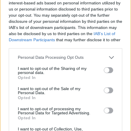
Ορμούζ: «Ναι» από Ιράν και Ομάν, αλλά όχι
interest-based ads based on personal information utilized by
us or personal information disclosed to third parties prior to
άνοιγμα – Οι τρεις όροι προς τις ΗΠΑ
your opt-out. You may separately opt-out of the further
6/08/2026 - 8:23μμ
disclosure of your personal information by third parties on the
IAB’s list of downstream participants. This information may
also be disclosed by us to third parties on the
IAB’s List of
Downstream Participants
that may further disclose it to other
third parties.
Please note that this website/app uses one or more Google
Personal Data Processing Opt Outs
services and may gather and store information including but
not limited to your visit or usage behaviour. You may click to
I want to opt-out of the Sharing of my
personal data.
grant or deny consent to Google and its third-party tags to
Opted In
use your data for below specified purposes in below Google
consent section.
I want to opt-out of the Sale of my
Personal Data.
ΚΟΣΜΟΣ
Opted In
Γερμανία: Το ουκρανικό αεροσκάφος κοντά στο
I want to opt-out of processing my
Personal Data for Targeted Advertising.
οποίο βρέθηκε drone με εκρηκτικά μετέφερε
Opted In
πυρομαχικά, σύμφωνα με την έγκυρη «SZ»
I want to opt-out of Collection, Use,