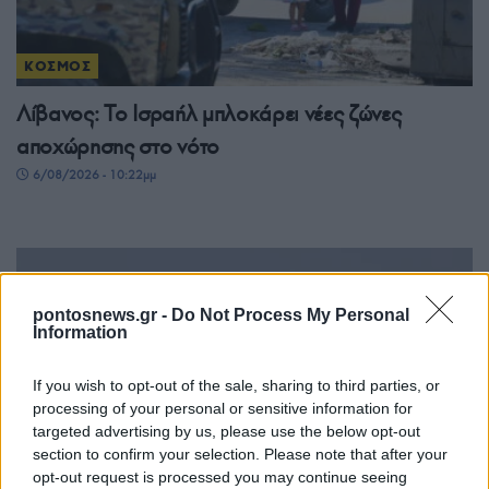
ΚΟΣΜΟΣ
Λίβανος: Το Ισραήλ μπλοκάρει νέες ζώνες
αποχώρησης στο νότο
6/08/2026 - 10:22μμ
pontosnews.gr -
Do Not Process My Personal
Information
If you wish to opt-out of the sale, sharing to third parties, or
processing of your personal or sensitive information for
targeted advertising by us, please use the below opt-out
section to confirm your selection. Please note that after your
ΚΟΣΜΟΣ
opt-out request is processed you may continue seeing