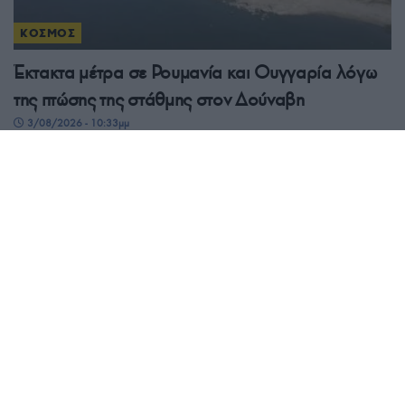
ΚΟΣΜΟΣ
Έκτακτα μέτρα σε Ρουμανία και Ουγγαρία λόγω
της πτώσης της στάθμης στον Δούναβη
3/08/2026 - 10:33μμ
ΚΟΣΜΟΣ
Σοκαριστικό βίντεο: Drone έπεσε σε