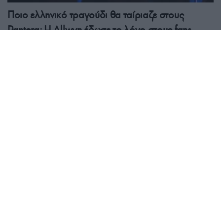
Ποιο ελληνικό τραγούδι θα ταίριαζε στους
Pantera; Η Allwyn έδωσε το λόγο στους fans
(vid.)
16/07/2026 - 4:44μμ
ΠΟΛΙΤΙΣΜΟΣ
Μάρω Κοντού: «Δεν είμαι ο χαρακτήρας που
γυρίζει στο παρελθόν. Ζω το παρόν και ελπίζω στο