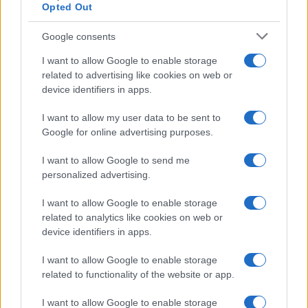
Opted Out
Πέλλα: Το Κάστρο των Μογλενών ανοίγει ξανά
τις πύλες του
Google consents
4/08/2026 - 9:21πμ
I want to allow Google to enable storage
related to advertising like cookies on web or
device identifiers in apps.
I want to allow my user data to be sent to
Google for online advertising purposes.
I want to allow Google to send me
personalized advertising.
I want to allow Google to enable storage
related to analytics like cookies on web or
ΠΟΛΙΤΙΣΜΟΣ
device identifiers in apps.
Λάκης Χαλκιάς: Όταν ξεσήκωνε τη Βαρβάκειο
I want to allow Google to enable storage
related to functionality of the website or app.
αγορά, την Τσικνοπέμπτη του 2016
3/08/2026 - 2:18μμ
I want to allow Google to enable storage