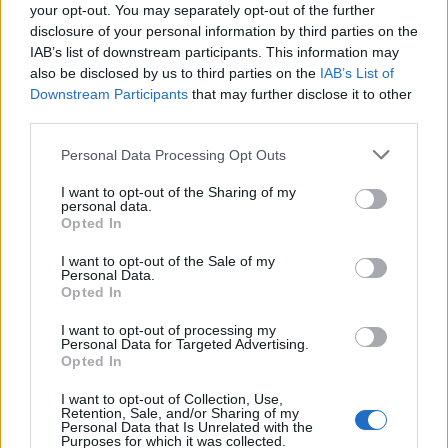
your opt-out. You may separately opt-out of the further
disclosure of your personal information by third parties on the
IAB’s list of downstream participants. This information may
ΠΟΛΙΤΙΣΜΟΣ
also be disclosed by us to third parties on the
IAB’s List of
Downstream Participants
that may further disclose it to other
Την Πέμπτη η κηδεία του Λάκη Χαλκιά στο Α’
third parties.
Νεκροταφείο Αθηνών
Please note that this website/app uses one or more Google
Personal Data Processing Opt Outs
4/08/2026 - 4:10μμ
services and may gather and store information including but
not limited to your visit or usage behaviour. You may click to
I want to opt-out of the Sharing of my
personal data.
grant or deny consent to Google and its third-party tags to
Opted In
use your data for below specified purposes in below Google
consent section.
I want to opt-out of the Sale of my
Personal Data.
Opted In
I want to opt-out of processing my
Personal Data for Targeted Advertising.
Opted In
I want to opt-out of Collection, Use,
Retention, Sale, and/or Sharing of my
Personal Data that Is Unrelated with the
ΠΟΛΙΤΙΣΜΟΣ
Purposes for which it was collected.