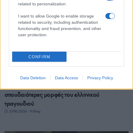
related to personalization.
I want to allow Google to enable storage
related to security, including authentication
functionality and fraud prevention, and other
user protection.
CONFIRM
ΠΟΛΙΤΙΣΜΟΣ
Data Deletion
Data Access
Privacy Policy
Έφυγε από τη ζωή ο Λάκης Χαλκιάς – Από τις
σπουδαιότερες μορφές του ελληνικού
τραγουδιού
3/08/2026 - 9:06πμ