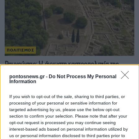
ΠΟΛΙΤΙΣΜΟΣ
Ραμνούντας: Η άγνωστη καστροπολιτεία της
Αττικής με δύο λιμάνια και το ιερό της Νέμεσης
pontosnews.gr -
Do Not Process My Personal
5/08/2026 - 3:16μμ
Information
If you wish to opt-out of the sale, sharing to third parties, or
processing of your personal or sensitive information for
targeted advertising by us, please use the below opt-out
section to confirm your selection. Please note that after your
opt-out request is processed you may continue seeing
interest-based ads based on personal information utilized by
us or personal information disclosed to third parties prior to