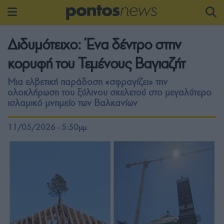
Διδυμότειχο: Ένα δέντρο στην
κορυφή του Τεμένους Βαγιαζήτ
Μια ελβετική παράδοση «σφραγίζει» την
ολοκλήρωση του ξύλινου σκελετού στο μεγαλύτερο
ισλαμικό μνημείο των Βαλκανίων
11/05/2026 - 5:50μμ