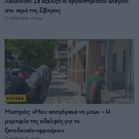
Χαλκιδική: Σε εξέλιξη οι εργαστηριακοί έλεγχοι
στο νερό της Σίβηρης
5/08/2026 - 5:44μμ
ΕΛΛΑΔΑ
Μυστράς: «Μου απαγόρευε να μπω» – Η
μαρτυρία της αδελφής για το
ξενοδοχείο-«φρούριο»
5/08/2026 - 4:04μμ