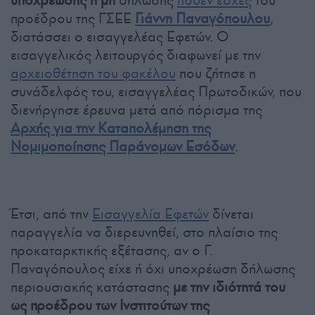
υποχρέωσης ή μη
δήλωσης
πόθεν έσχες
του
προέδρου της ΓΣΕΕ
Γιάννη Παναγόπουλου
,
διατάσσει ο εισαγγελέας Εφετών. Ο
εισαγγελικός λειτουργός διαφωνεί με την
αρχειοθέτηση του φακέλου
που ζήτησε η
συνάδελφός του, εισαγγελέας Πρωτοδικών, που
διενήργησε έρευνα μετά από πόρισμα της
Αρχής για την Καταπολέμηση της
Νομιμοποίησης Παράνομων Εσόδων
.
Έτσι, από την
Εισαγγελία Εφετών
δίνεται
παραγγελία να διερευνηθεί, στο πλαίσιο της
προκαταρκτικής εξέτασης, αν ο Γ.
Παναγόπουλος είχε ή όχι υποχρέωση δήλωσης
περιουσιακής κατάστασης
με την ιδιότητά του
ως προέδρου των Ινστιτούτων της