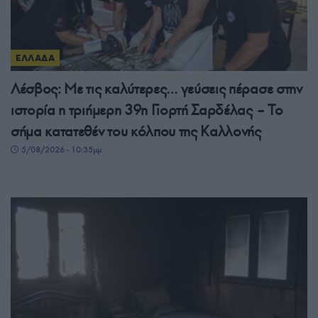
ΕΛΛΑΔΑ
Λέσβος: Με τις καλύτερες… γεύσεις πέρασε στην
ιστορία η τριήμερη 39η Γιορτή Σαρδέλας – Το
σήμα κατατεθέν του κόλπου της Καλλονής
5/08/2026 - 10:35μμ