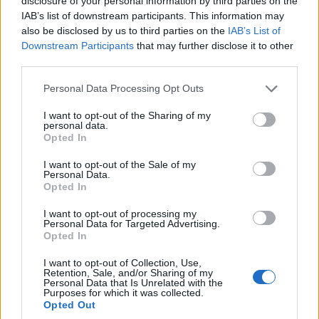
disclosure of your personal information by third parties on the
IAB’s list of downstream participants. This information may
7/08/2026 - 11:25πμ
also be disclosed by us to third parties on the
IAB’s List of
Downstream Participants
that may further disclose it to other
third parties.
Please note that this website/app uses one or more Google
Personal Data Processing Opt Outs
services and may gather and store information including but
not limited to your visit or usage behaviour. You may click to
I want to opt-out of the Sharing of my
personal data.
grant or deny consent to Google and its third-party tags to
Opted In
use your data for below specified purposes in below Google
consent section.
I want to opt-out of the Sale of my
Personal Data.
Opted In
ΕΛΛΑΔΑ
I want to opt-out of processing my
Personal Data for Targeted Advertising.
ΕΛΑΣ: Συνελήφθη στη Γερμανία 31χρονος
Opted In
εμπλεκόμενος στη δολοφονία Ζαμπούνη –
I want to opt-out of Collection, Use,
Κινούνται οι διαδικασίες έκδοσής του στην
Retention, Sale, and/or Sharing of my
Personal Data that Is Unrelated with the
Ελλάδα
Purposes for which it was collected.
Opted Out
7/08/2026 - 10:55πμ