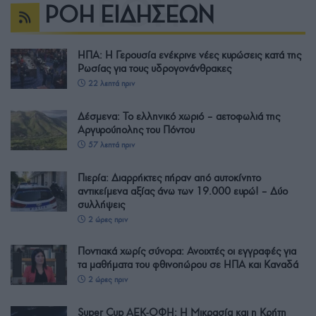
ΡΟΗ ΕΙΔΗΣΕΩΝ
ΗΠΑ: Η Γερουσία ενέκρινε νέες κυρώσεις κατά της
Ρωσίας για τους υδρογονάνθρακες
22 λεπτά πριν
Δέσμενα: Το ελληνικό χωριό – αετοφωλιά της
Αργυρούπολης του Πόντου
57 λεπτά πριν
Πιερία: Διαρρήκτες πήραν από αυτοκίνητο
αντικείμενα αξίας άνω των 19.000 ευρώ! – Δύο
συλλήψεις
2 ώρες πριν
Ποντιακά χωρίς σύνορα: Ανοιχτές οι εγγραφές για
τα μαθήματα του φθινοπώρου σε ΗΠΑ και Καναδά
2 ώρες πριν
Super Cup ΑΕΚ-ΟΦΗ: Η Μικρασία και η Κρήτη