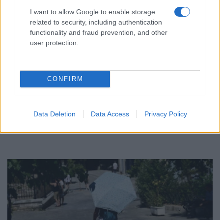
I want to allow Google to enable storage
related to security, including authentication
functionality and fraud prevention, and other
user protection.
ΕΛΛΑΔΑ
CONFIRM
Υπόθεση Marfin: Στον εισαγγελέα σήμερα η
46χρονη που εκδόθηκε από τη Βρετανία
Data Deletion
Data Access
Privacy Policy
7/08/2026 - 8:37πμ