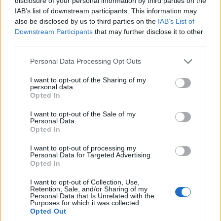
disclosure of your personal information by third parties on the
IAB’s list of downstream participants. This information may
also be disclosed by us to third parties on the
IAB’s List of
Downstream Participants
that may further disclose it to other
third parties.
Please note that this website/app uses one or more Google
Personal Data Processing Opt Outs
services and may gather and store information including but
not limited to your visit or usage behaviour. You may click to
I want to opt-out of the Sharing of my
ΤΕΧΝΟΛΟΓΙΑ & ΕΠΙΣΤΗΜΗ
personal data.
grant or deny consent to Google and its third-party tags to
Opted In
Η ΕΕ βάζει στο στόχαστρο το Instagram και το
use your data for below specified purposes in below Google
consent section.
I want to opt-out of the Sale of my
Facebook: «Το ατελείωτο σκρολάρισμα προκαλεί
Personal Data.
εθισμό»
Opted In
10/07/2026 - 11:44μμ
I want to opt-out of processing my
Personal Data for Targeted Advertising.
Opted In
I want to opt-out of Collection, Use,
Retention, Sale, and/or Sharing of my
Personal Data that Is Unrelated with the
Purposes for which it was collected.
Opted Out