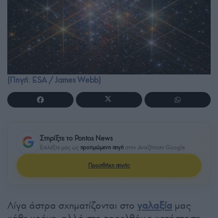
(Πηγή: ESA / James Webb)
Στηρίξτε το Pontos News
Επιλέξτε μας ως
προτιμώμενη πηγή
στην Αναζήτηση Google
Προσθήκη πηγής
Λίγα άστρα σχηματίζονται στο
γαλαξία
μας