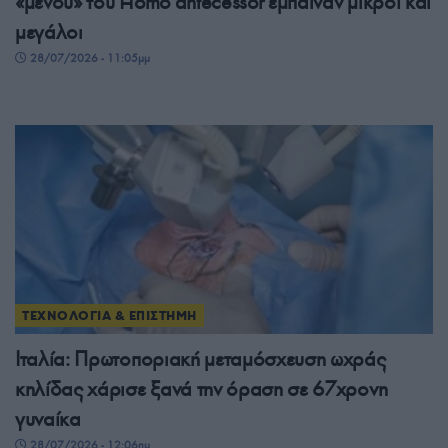
«μενού» του Homo antecessor έμπαιναν μικροί και
μεγάλοι
28/07/2026 - 11:05μμ
ΤΕΧΝΟΛΟΓΙΑ & ΕΠΙΣΤΗΜΗ
Ιταλία: Πρωτοποριακή μεταμόσχευση ωχράς
κηλίδας χάρισε ξανά την όραση σε 67χρονη
γυναίκα
28/07/2026 - 12:06πμ