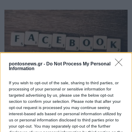
pontosnews.gr -
Do Not Process My Personal
ΤΕΧΝΟΛΟΓΙΑ & ΕΠΙΣΤΗΜΗ
Information
Προβλήματα στο Facebook: «Έπεσε» η σύνδεση
If you wish to opt-out of the sale, sharing to third parties, or
μέσω υπολογιστών – Κανονικά λειτουργεί η
processing of your personal or sensitive information for
εφαρμογή στα κινητά
targeted advertising by us, please use the below opt-out
section to confirm your selection. Please note that after your
19/07/2026 - 12:00μμ
opt-out request is processed you may continue seeing
interest-based ads based on personal information utilized by
us or personal information disclosed to third parties prior to
your opt-out. You may separately opt-out of the further