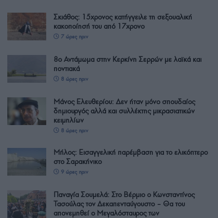
Σκιάθος: 15χρονος κατήγγειλε τη σεξουαλική
κακοποίησή του από 17χρονο
7 ώρες πριν
8ο Αντάμωμα στην Κερκίνη Σερρών με λαϊκά και
ποντιακά
8 ώρες πριν
Μάνος Ελευθερίου: Δεν ήταν μόνο σπουδαίος
δημιουργός αλλά και συλλέκτης μικρασιατικών
κειμηλίων
8 ώρες πριν
Μήλος: Εισαγγελική παρέμβαση για το ελικόπτερο
στο Σαρακήνικο
9 ώρες πριν
Παναγία Σουμελά: Στο Βέρμιο ο Κωνσταντίνος
Τασούλας τον Δεκαπενταύγουστο – Θα του
απονεμηθεί ο Μεγαλόσταυρος των