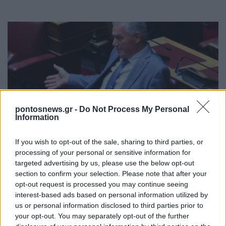
pontosnews.gr -
Do Not Process My Personal
Information
ΠΟΛΙΤΙΚΗ
Βουλή: Στην Επιτροπή Δεοντολογίας ο Κυριαζίδης
If you wish to opt-out of the sale, sharing to third parties, or
processing of your personal or sensitive information for
– Χαρακτήρισε «ευχή» το «κάνε κανένα παιδί»
targeted advertising by us, please use the below opt-out
28/07/2026 - 9:55μμ
section to confirm your selection. Please note that after your
opt-out request is processed you may continue seeing
interest-based ads based on personal information utilized by
us or personal information disclosed to third parties prior to
your opt-out. You may separately opt-out of the further