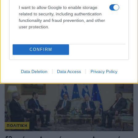
ΠΟΛΙΤΙΚΗ
I want to allow Google to enable storage
related to security, including authentication
Μητσοτάκης-Χριστοδουλίδης: Συντονισμός
functionality and fraud prevention, and other
user protection.
Αθήνας και Λευκωσίας για το Κυπριακό και τις
εξελίξεις στην Ανατολική Μεσόγειο
25/07/2026 - 3:05μμ
CONFIRM
Data Deletion
Data Access
Privacy Policy
ΠΟΛΙΤΙΚΗ