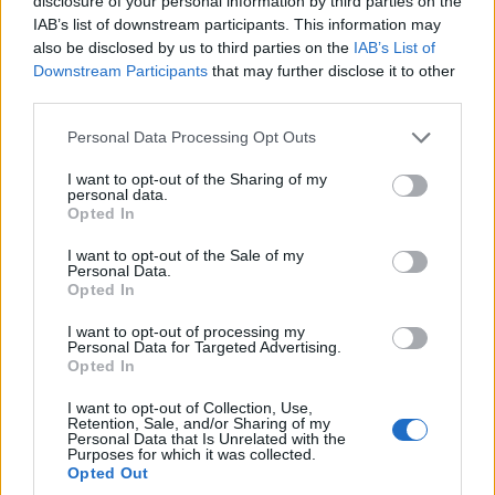
disclosure of your personal information by third parties on the
IAB’s list of downstream participants. This information may
also be disclosed by us to third parties on the
IAB’s List of
Downstream Participants
that may further disclose it to other
third parties.
Please note that this website/app uses one or more Google
Personal Data Processing Opt Outs
services and may gather and store information including but
ΠΟΛΙΤΙΚΗ
not limited to your visit or usage behaviour. You may click to
I want to opt-out of the Sharing of my
personal data.
Συνταγματική αναθεώρηση: 33 διατάξεις
grant or deny consent to Google and its third-party tags to
Opted In
use your data for below specified purposes in below Google
εγκρίθηκαν για να προχωρήσει η διαδικασία – Οι
consent section.
I want to opt-out of the Sale of my
συσχετισμοί της επόμενης Βουλής θα κρίνουν τις
Personal Data.
Opted In
τελικές αλλαγές
I want to opt-out of processing my
27/07/2026 - 11:14μμ
Personal Data for Targeted Advertising.
Opted In
I want to opt-out of Collection, Use,
Retention, Sale, and/or Sharing of my
Personal Data that Is Unrelated with the
Purposes for which it was collected.
Opted Out