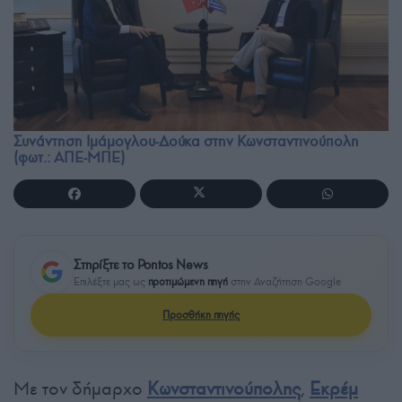
Συνάντηση Ιμάμογλου-Δούκα στην Κωνσταντινούπολη
(φωτ.: ΑΠΕ-ΜΠΕ)
Στηρίξτε το Pontos News
Επιλέξτε μας ως
προτιμώμενη πηγή
στην Αναζήτηση Google
Προσθήκη πηγής
Με τον δήμαρχο
Κωνσταντινούπολης
,
Εκρέμ